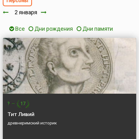
Персоны
2 января
Все
Дни рождения
Дни памяти
?
—
17
Тит Ливий
древнеримский историк