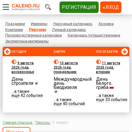
РЕГИСТРАЦИЯ
ВХОД
Праздники
Именины
Народный календарь
Хроника
Компании
Персоны
Лунный календарь
Производственные календари
Календарь путешественника
Экспертные материалы
СЕГОДНЯ
ЗАВТРА
ПОСЛЕЗАВТРА
9 августа
10 августа
11 августа
2026 года,
2026 года,
2026 года,
воскресенье
понедельник
вторник
День
Международный
День
строителя
день
белого
биодизеля
гриба
...а также
еще 42 события
...а также
...а также
еще 33 события
еще 40 событий
Главная страница
/
Персоны
/
2 января