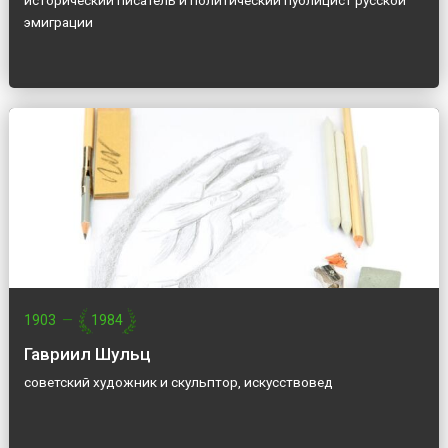
исторический писатель и политический публицист русской
эмиграции
1903
—
1984
Гавриил Шульц
советский художник и скульптор, искусствовед