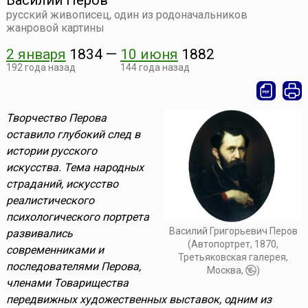
Василий Перов
русский живописец, один из родоначальников
жанровой картины
2 января
1834
—
10 июня
1882
192 года назад
144 года назад
Творчество Перова
оставило глубокий след в
истории русского
искусства. Тема народных
страданий, искусство
реалистического
психологического портрета
Василий Григорьевич Перов
развивались
(Автопортрет, 1870,
современниками и
Третьяковская галерея,
последователями Перова,
Москва,
)
членами Товарищества
передвижных художественных выставок, одним из