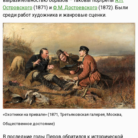
выразительностью образов – таковы портреты
А.Н.
Островского
(1871) и
Ф.М. Достоевского
(1872). Были
среди работ художника и жанровые сценки.
«Охотники на привале» (1871, Третьяковская галерея, Москва,
Общественное достояние)
В последние годы Перов обратился к исторической