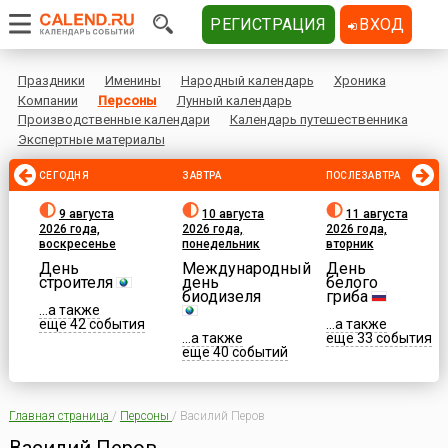
РЕГИСТРАЦИЯ
ВХОД
Праздники
Именины
Народный календарь
Хроника
Компании
Персоны
Лунный календарь
Производственные календари
Календарь путешественника
Экспертные материалы
СЕГОДНЯ
ЗАВТРА
ПОСЛЕЗАВТРА
9 августа
10 августа
11 августа
2026 года,
2026 года,
2026 года,
воскресенье
понедельник
вторник
День
Международный
День
строителя
день
белого
биодизеля
гриба
...а также
еще 42 события
...а также
...а также
еще 33 события
еще 40 событий
Главная страница
/
Персоны
/
Василий Перов