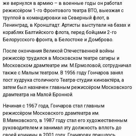
же вернулся в армию – в военные годы он работал
режиссёром 1-го Фронтового театра ВТО, выезжая с
труппой в командировки на Северный флот, в
Ленинград, в Кронштадт. Артисты выступали на базах и
кораблях Балтийского флота, перед бойцами 2-го
Белорусского фронта, в Белостоке и Домброво.
После окончания Великой Отечественной войны
режиссёр трудился в Московском театре сатиры и
Московском драмтеатре им. М.Ермоловой, сотрудничал
также с Малым театром. В 1956 году Гончаров занял
пост худрука столичного Театра-студии киноактёра, а
затем был назначен главным режиссёром Московского
драмтеатра на Малой Бронной.
Начиная с 1967 года, Гончаров стал главным
режиссёром Московского драмтеатра им.
В.Маяковского, в 1987 году стал его художественным
руководителем и занимал эту должность вплоть до
своей кончины в 2001 году. Гончарову пришлось