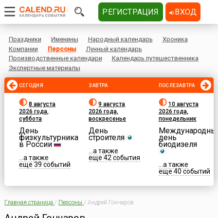
РЕГИСТРАЦИЯ
ВХОД
Праздники
Именины
Народный календарь
Хроника
Компании
Персоны
Лунный календарь
Производственные календари
Календарь путешественника
Экспертные материалы
СЕГОДНЯ
ЗАВТРА
ПОСЛЕЗАВТРА
8 августа
9 августа
10 августа
2026 года,
2026 года,
2026 года,
суббота
воскресенье
понедельник
День
День
Международны
физкультурника
строителя
день
в России
биодизеля
...а также
...а также
еще 42 события
еще 39 событий
...а также
еще 40 событий
Главная страница
/
Персоны
/
Андрей Гончаров