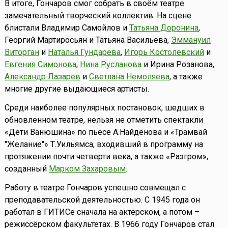
В итоге, Гончаров смог собрать в своём театре
замечательный творческий коллектив. На сцене
блистали Владимир Самойлов и
Татьяна Доронина
,
Георгий Мартиросьян и Татьяна Васильева,
Эммануил
Виторган
и
Наталья Гундарева
,
Игорь Костолевский
и
Евгения Симонова
,
Нина Русланова
и Ирина Розанова,
Александр Лазарев
и
Светлана Немоляева
, а также
многие другие выдающиеся артисты.
Среди наиболее популярных постановок, шедших в
обновленном театре, нельзя не отметить спектакли
«Дети Ванюшина» по пьесе А.Найдёнова и «Трамвай
"Желание"» Т.Уильямса, входивший в программу на
протяжении почти четверти века, а также «Разгром»,
созданный
Марком Захаровым
.
Работу в театре Гончаров успешно совмещал с
преподавательской деятельностью. С 1945 года он
работал в ГИТИСе сначала на актёрском, а потом –
режиссёрском факультетах. В 1966 году Гончаров стал