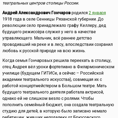
театральных центров столицы России.
Андрей Александрович Гончаров
родился
2 января
1918 года в селе Сенницы Рязанской губернии. До
революции село принадлежало графу Келлеру, дед
будущего режиссёра служил у него в качестве
управляющего. Мальчик, всё раннее детство
проводивший на реке и в лесу, впоследствии сохранил
любовь к русской природе на всю жизнь.
Когда семья Гончаровых решила переехать в столицу,
отец Андрея вёл уроки фортепиано в Филармоническом
училище (будущем ГИТИСе, а сейчас – Российской
академии театрального искусства), совмещая их с
работой концертмейстером в Большом театре. Мать
будущего театрального деятеля работала актрисой,
однако ей не слишком везло с ролями. Чтобы
пополнить семейный бюджет, она создала театральную
студию для детей, в которую было записано немало
ребятишек, живших неподалеку от Брюсовского