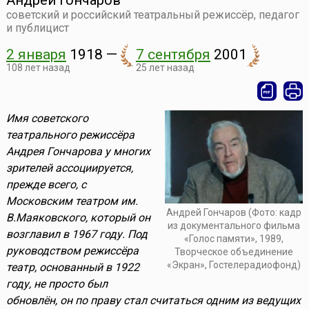
Андрей Гончаров
советский и российский театральный режиссёр, педагог
и публицист
2 января
1918
—
7 сентября
2001
108 лет назад
25 лет назад
Имя советского
театрального режиссёра
Андрея Гончарова у многих
зрителей ассоциируется,
прежде всего, с
Московским театром им.
Андрей Гончаров (Фото: кадр
В.Маяковского, который он
из документального фильма
возглавил в 1967 году. Под
«Голос памяти», 1989,
руководством режиссёра
Творческое объединение
«Экран», Гостелерадиофонд)
театр, основанный в 1922
году, не просто был
обновлён, он по праву стал считаться одним из ведущих