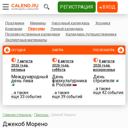
РЕГИСТРАЦИЯ
ВХОД
Праздники
Именины
Народный календарь
Хроника
Компании
Персоны
Лунный календарь
Производственные календари
Календарь путешественника
Экспертные материалы
СЕГОДНЯ
ЗАВТРА
ПОСЛЕЗАВТРА
7 августа
8 августа
9 августа
2026 года,
2026 года,
2026 года,
пятница
суббота
воскресенье
Международный
День
День
день пива
физкультурника
строителя
в России
...а также
...а также
...а также
еще 42 события
еще 33 события
еще 39 событий
Главная страница
/
Персоны
/
Джекоб Морено
Джекоб Морено