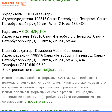
Политика конфиденциальности
Учредитель — ООО «Квантор»
Адрес учредителя: 198516 Санкт-Петербург, г. Петергоф, Санкт-
Петербургский пр., д.60, лит.А, ч.п. 2-Н, оф.432, 434
Издатель —
ООО «МЕДИО»
Адрес издателя: 198516 Санкт-Петербург, г. Петергоф, Санкт-
Петербургский пр., д.60, лит.А, ч.п. 2-Н, оф.440
Главный редактор - Комарова Мария Сергеевна
Адрес редакции:
198516
Санкт-Петербург, г. Петергоф
,
Санкт-
Петербургский пр., д.60, лит.А, ч.п. 2-Н, оф.432, 434
Телефон:
+7 812 640-06-60
Электронная почта:
askme@calend.ru
Использование любой информации CALEND.RU на веб-сайтах
возможно только при условии наличия у каждого скопированного
материала активной гиперссылки на страницу-источник.
Использование информации сайта в оффлайн-СМИ (радио,
телевидение, газеты и т.п.) требует
особого согласования
. Для
согласования
отправьте запрос
.
Изменить настройки конфиденциальности
(только для жителей