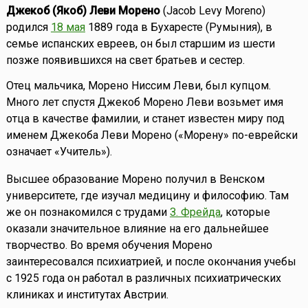
Джекоб (Якоб) Леви Морено
(Jacob Levy Moreno)
родился
18 мая
1889 года в Бухаресте (Румыния), в
семье испанских евреев, он был старшим из шести
позже появившихся на свет братьев и сестер.
Отец мальчика, Морено Ниссим Леви, был купцом.
Много лет спустя Джекоб Морено Леви возьмет имя
отца в качестве фамилии, и станет известен миру под
именем Джекоба Леви Морено («Морену» по-еврейски
означает «Учитель»).
Высшее образование Морено получил в Венском
университете, где изучал медицину и философию. Там
же он познакомился с трудами
З. Фрейда
, которые
оказали значительное влияние на его дальнейшее
творчество. Во время обучения Морено
заинтересовался психиатрией, и после окончания учебы
с 1925 года он работал в различных психиатрических
клиниках и институтах Австрии.