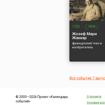
1752
—
1834
Жозеф Мари
Жаккар
французский ткач и
изобретатель
Все события 7 авгу
О проекте
© 2005—2026 Проект «Календарь
событий»
Условия исп