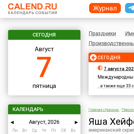
Журнал
Праздники
Им
СЕГОДНЯ
Производственны
Август
7
СЕГОДНЯ
7 августа 202
Международный
пятница
...а также еще 33
КАЛЕНДАРЬ
Главная страница
/
Персо
Яша Хейф
Август, 2026
◀
▶
американский скри
Пн
Вт
Ср
Чт
Пт
Сб
Вс