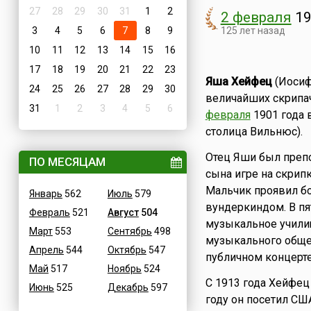
27
28
29
30
31
1
2
2 февраля
19
3
4
5
6
7
8
9
125 лет назад
10
11
12
13
14
15
16
17
18
19
20
21
22
23
Яша Хейфец
(Иосиф
24
25
26
27
28
29
30
величайших скрипач
31
1
2
3
4
5
6
февраля
1901 года в
столица Вильнюс).
Отец Яши был препо
ПО МЕСЯЦАМ
сына игре на скрипк
Мальчик проявил б
Январь
562
Июль
579
вундеркиндом. В пя
Февраль
521
Август
504
музыкальное учили
Март
553
Сентябрь
498
музыкального общес
Апрель
544
Октябрь
547
публичном концерте
Май
517
Ноябрь
524
С 1913 года Хейфец
Июнь
525
Декабрь
597
году он посетил СШ