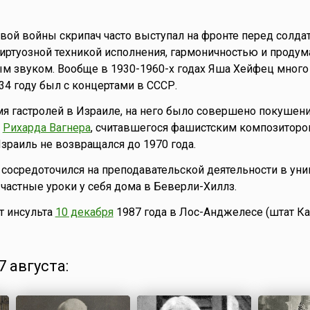
вой войны скрипач часто выступал на фронте перед солда
иртуозной техникой исполнения, гармоничностью и проду
м звуком. Вообще в 1930-1960-х годах Яша Хейфец много
34 году был с концертами в СССР.
емя гастролей в Израиле, на него было совершено покушени
и
Рихарда Вагнера
, считавшегося фашистским композиторо
Израиль не возвращался до 1970 года.
 сосредоточился на преподавательской деятельности в уни
 частные уроки у себя дома в Беверли-Хиллз.
т инсульта
10 декабря
1987 года в Лос-Анджелесе (штат К
 августа: