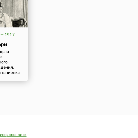
—
1917
ари
ца и
ка
кого
дения,
я шпионка
енциальности