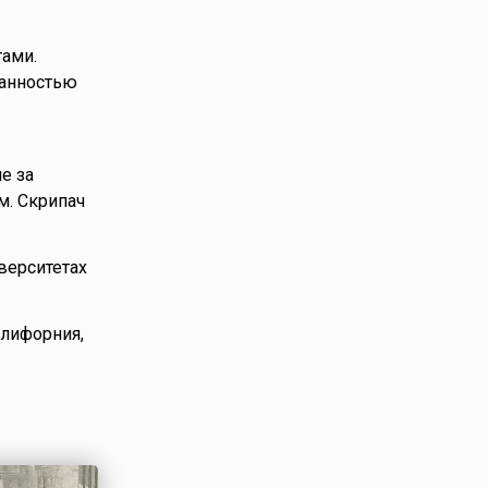
тами.
манностью
е за
м. Скрипач
верситетах
алифорния,