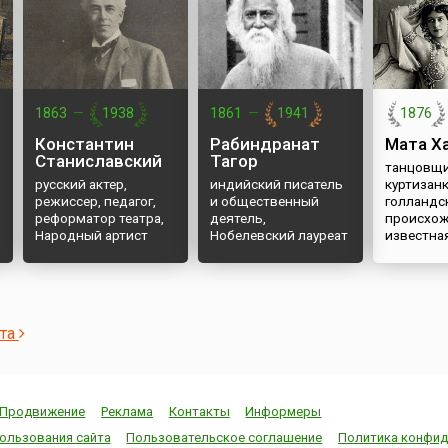
1863
—
1938
1861
—
1941
1876
Константин
Рабиндранат
Мата Х
Станиславский
Тагор
танцовщи
русский актер,
индийский писатель
куртизан
режиссер, педагог,
и общественный
голландс
реформатор театра,
деятель,
происхож
Народный артист
Нобелевский лауреат
известна
СССР
ста
Продвижение
Реклама
Контакты
Информеры
ользования сайта
Пользовательское соглашение
Политика конфид