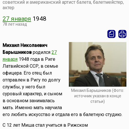
советский и американский артист балета, балетмейстер,
актер
27 января
1948
78 лет назад
Михаил Николаевич
Барышников
родился
27
января
1948 года в Риге
Латвийской ССР, в семье
офицера. Его отец был
отправлен в Ригу по долгу
службы, у него был
Михаил Барышников (Фото:
суровый характер, и сыном
источник указан в конце
в основном занималась
статьи)
мать. Именно мать научила
его любить искусство и отдала его в балетную студию.
С 12 лет Миша стал учиться в Рижском