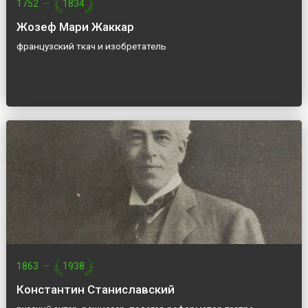
1752
—
1834
Жозеф Мари Жаккар
французский ткач и изобретатель
1863
—
1938
Константин Станиславский