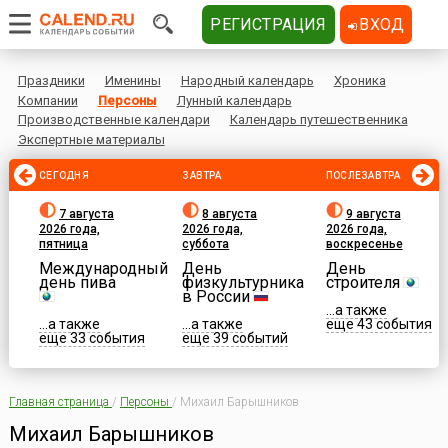
РЕГИСТРАЦИЯ
ВХОД
Праздники
Именины
Народный календарь
Хроника
Компании
Персоны
Лунный календарь
Производственные календари
Календарь путешественника
Экспертные материалы
СЕГОДНЯ
ЗАВТРА
ПОСЛЕЗАВТРА
7 августа
8 августа
9 августа
2026 года,
2026 года,
2026 года,
пятница
суббота
воскресенье
Международный
День
День
день пива
физкультурника
строителя
в России
...а также
...а также
...а также
еще 43 события
еще 33 события
еще 39 событий
Главная страница
/
Персоны
/
Михаил Барышников
Михаил Барышников