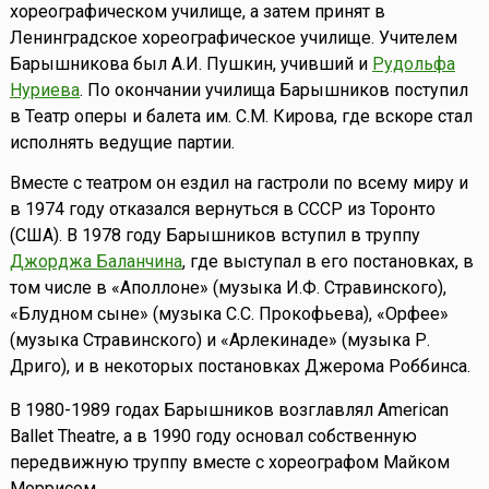
хореографическом училище, а затем принят в
Ленинградское хореографическое училище. Учителем
Барышникова был А.И. Пушкин, учивший и
Рудольфа
Нуриева
. По окончании училища Барышников поступил
в Театр оперы и балета им. С.М. Кирова, где вскоре стал
исполнять ведущие партии.
Вместе с театром он ездил на гастроли по всему миру и
в 1974 году отказался вернуться в СССР из Торонто
(США). В 1978 году Барышников вступил в труппу
Джорджа Баланчина
, где выступал в его постановках, в
том числе в «Аполлоне» (музыка И.Ф. Стравинского),
«Блудном сыне» (музыка С.С. Прокофьева), «Орфее»
(музыка Стравинского) и «Арлекинаде» (музыка Р.
Дриго), и в некоторых постановках Джерома Роббинса.
В 1980-1989 годах Барышников возглавлял American
Ballet Theatre, а в 1990 году основал собственную
передвижную труппу вместе с хореографом Майком
Моррисом.