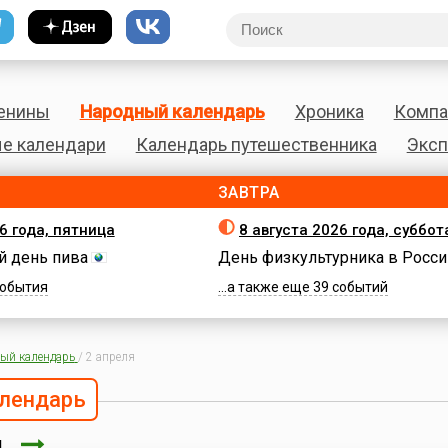
енины
Народный календарь
Хроника
Компа
е календари
Календарь путешественника
Эксп
ЗАВТРА
6 года, пятница
8 августа 2026 года, суббот
 день пива
День физкультурника в Росси
 события
...а также еще 39 событий
ый календарь
/
2 апреля
лендарь
ля