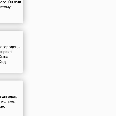
ого. Он жил
 этому
 Богородицы
Гавриил
 Сына
ед...
з ангелов,
 исламе.
сно