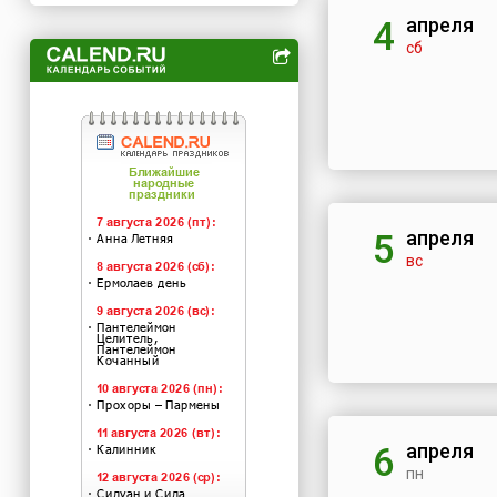
апреля
4
сб
апреля
5
вс
апреля
6
пн