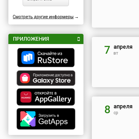
Смотреть другие информеры
→
ПРИЛОЖЕНИЯ
апреля
7
вт
апреля
8
ср