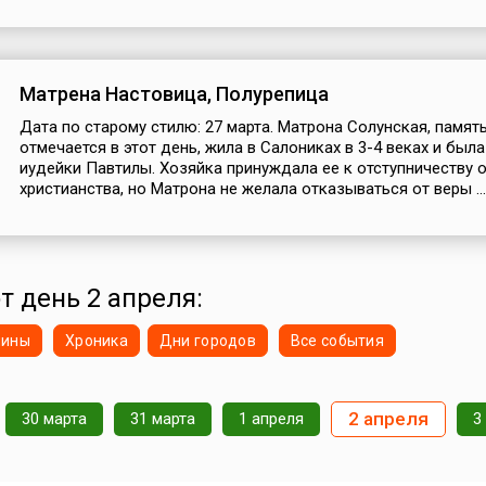
Матрена Настовица, Полурепица
Дата по старому стилю: 27 марта. Матрона Солунская, памят
отмечается в этот день, жила в Салониках в 3-4 веках и был
иудейки Павтилы. Хозяйка принуждала ее к отступничеству 
христианства, но Матрона не желала отказываться от веры ...
т день 2 апреля:
нины
Хроника
Дни городов
Все события
2 апреля
30 марта
31 марта
1 апреля
3