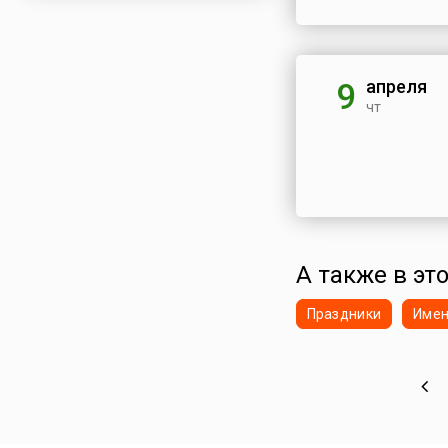
апреля
9
чт
А также в это
Праздники
Име