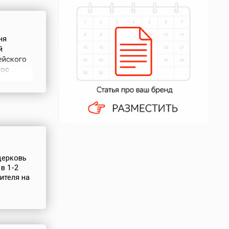
ня
й
ейского
тос
ь с
а позже
ническую
 церковь
в 1-2
ителя на