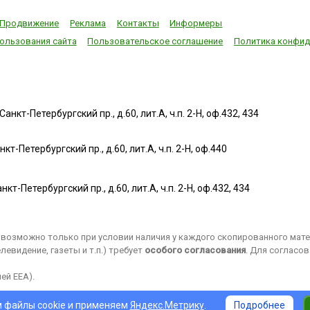
Продвижение
Реклама
Контакты
Информеры
ользования сайта
Пользовательское соглашение
Политика конфид
нкт-Петербургский пр., д.60, лит.А, ч.п. 2-Н, оф.432, 434
т-Петербургский пр., д.60, лит.А, ч.п. 2-Н, оф.440
нкт-Петербургский пр., д.60, лит.А, ч.п. 2-Н, оф.432, 434
возможно только при условии наличия у каждого скопированного матер
евидение, газеты и т.п.) требует
особого согласования
. Для согласо
ей EEA).
 файлы cookie и применяем
Яндекс.Метрику
.
Подробнее