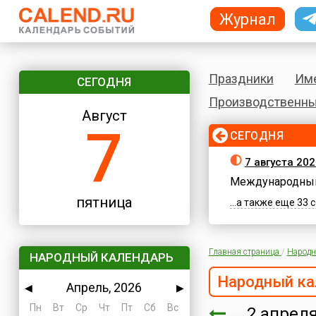
Журнал
Праздники
Им
СЕГОДНЯ
Производственны
Август
7
СЕГОДНЯ
7 августа 202
Международный
пятница
...а также еще 33
Главная страница
/
Народн
НАРОДНЫЙ КАЛЕНДАРЬ
Народный ка
Апрель, 2026
◀
▶
Пн
Вт
Ср
Чт
Пт
Сб
Вс
2 апре