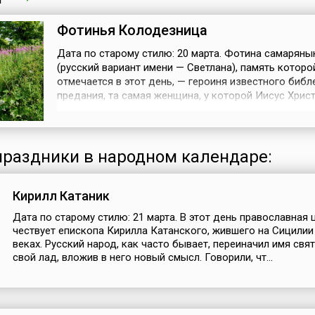
Фотинья Колодезница
Дата по старому стилю: 20 марта. Фотина самаряны
(русский вариант имени — Светлана), память которо
отмечается в этот день, — героиня известного библ
предания, та самая женщина, у которой Иисус Хрис
попросил воды из колодца Иакова. Познакомившис
Сыном Божьим, она возвестила о приходе Мессии, 
стала христианкой. В 66 году Фотина приняла муче
смерть — римляне бросили ее...
раздники в народном календаре:
Кирилл Катаник
Дата по старому стилю: 21 марта. В этот день православная
чествует епископа Кирилла Катанского, жившего на Сицилии 
веках. Русский народ, как часто бывает, переиначил имя свят
свой лад, вложив в него новый смысл. Говорили, чт...