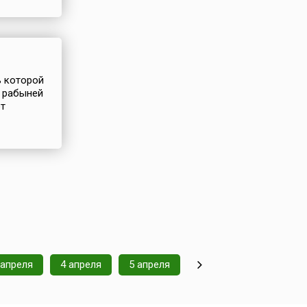
ь которой
а рабыней
от
 апреля
4 апреля
5 апреля