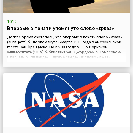
1912
Впервые в печати упомянуто слово «джаз»
Долгое время считалось, что впервые в печати слово «джаз»
(англ. jazz) было упомянуто 6 марта 1913 года в американской
газете Сан-Франциско. Но в 2003 году в Нью-Йоркском
университете (США) библиотекарем Джорджем А. Томпсоном-
младшим были найдены другие сведения: слово «джаз»
упомянуто в газете Los Angeles Times от 2 апреля 1912 года.Уже
позже, в 1917 году, американский журнал Literary Dig...