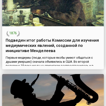
1876
Подведен итог работы Комиссии для изучения
медиумических явлений, созданной по
инициативе Менделеева
Первые медиумы (люди, которые якобы умеют общаться с
душами умерших) сначала объявились в США. Во второй
половине 19 века мода на спиритизм распространилась и в
Европе. Увлеклись им и жители Российской империи. Первые
спиритические сеансы в России были проведены в 1870-х годах
медиумом Юмом. 2 апреля 1876 года состоялось
заключительное заседание созданной по инициативе Дмитрия
Менделеева Комис...