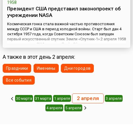
1958
Президент США представил законопроект об
учреждении NASA
Космическая гонка стала важной частью противостояния
между СССР и США в период холодной войны. Старт был дан 4
октября 1957 года, когда Советским Союзом был запущен
первый искусственный спутник Земли «Спутник-1».2 апреля 1958
года президент США генерал Дуайт Эйзенхауэр представил
американскому Конгрессу законопроект об учреждении
Национального управления по аэронавтике и исследованию
А также в этот день 2 апреля:
космическ...
Праздники
Именины
Дни городов
Все события
2 апреля
30 марта
31 марта
1 апреля
3 апреля
4 апреля
5 апреля