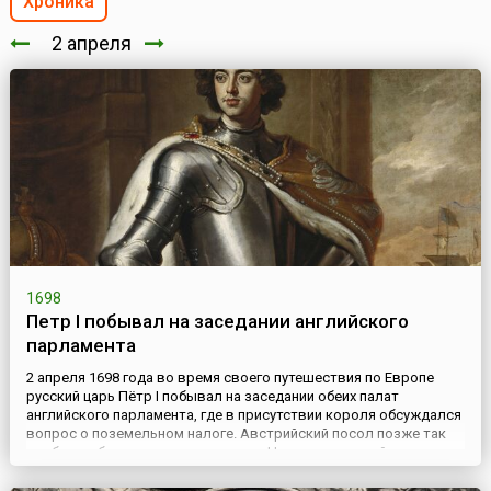
Хроника
2 апреля
1698
Петр I побывал на заседании английского
парламента
2 апреля 1698 года во время своего путешествия по Европе
русский царь Пётр I побывал на заседании обеих палат
английского парламента, где в присутствии короля обсуждался
вопрос о поземельном налоге. Австрийский посол позже так
сообщит об этом венскому двору: «Царь московский, не
видавший еще до тех пор заседаний парламента, находился на
крыше здания и смотрел на церемонию чрез небольшое ок...