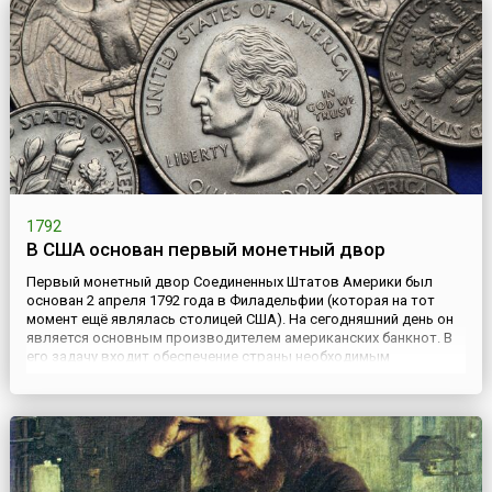
1792
В США основан первый монетный двор
Первый монетный двор Соединенных Штатов Америки был
основан 2 апреля 1792 года в Филадельфии (которая на тот
момент ещё являлась столицей США). На сегодняшний день он
является основным производителем американских банкнот. В
его задачу входит обеспечение страны необходимым
количеством монет. Монетный двор США (англ. United States
Mint) чеканит металлическую американскую валюту, руководит
своими...