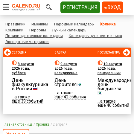
РЕГИСТРАЦИЯ
ВХОД
Праздники
Именины
Народный календарь
Хроника
Компании
Персоны
Лунный календарь
Производственные календари
Календарь путешественника
Экспертные материалы
СЕГОДНЯ
ЗАВТРА
ПОСЛЕЗАВТРА
8 августа
9 августа
10 августа
2026 года,
2026 года,
2026 года,
суббота
воскресенье
понедельник
День
День
Международны
физкультурника
строителя
день
в России
биодизеля
...а также
...а также
еще 42 события
еще 39 событий
...а также
еще 40 событий
Главная страница
/
Хроника
/
2 апреля