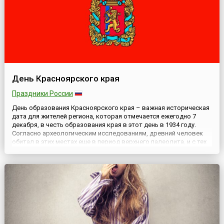
День Красноярского края
Праздники России
День образования Красноярского края – важная историческая
дата для жителей региона, которая отмечается ежегодно 7
декабря, в честь образования края в этот день в 1934 году.
Согласно археологическим исследованиям, древний человек
обитал в этих местах еще в период верхнего палеолита, и с тех
пор здесь жили разные племена, а с середины первого
тысячелетия появились предки эвенков. После начала ос...