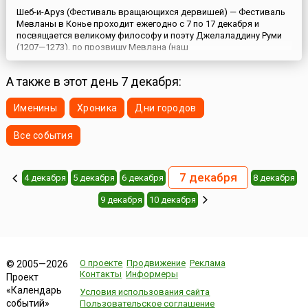
Шеб-и-Аруз (Фестиваль вращающихся дервишей) — Фестиваль
Мевланы в Конье проходит ежегодно с 7 по 17 декабря и
посвящается великому философу и поэту Джелаладдину Руми
(1207—1273), по прозвищу Мевлана (наш
повелитель).Основоположник неортодоксального ислама,
Мевлана увидел свет на земле нынешнего Афганистана и
А также в этот день 7 декабря:
скончался в Конье, центре сельджукского государства, но
честь считаться родиной Джела...
Именины
Хроника
Дни городов
Все события
7 декабря
4 декабря
5 декабря
6 декабря
8 декабря
9 декабря
10 декабря
О проекте
Продвижение
Реклама
© 2005—2026
Контакты
Информеры
Проект
«Календарь
Условия использования сайта
событий»
Пользовательское соглашение