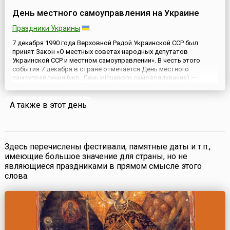
День местного самоуправления на Украине
Праздники Украины
7 декабря 1990 года Верховной Радой Украинской ССР был
принят Закон «О местных советах народных депутатов
Украинской ССР и местном самоуправлении». В честь этого
события 7 декабря в стране отмечается День местного
самоуправления (укр. День місцевого самоврядування) —
профессиональный праздник всех, кто трудится в сельских,
поселковых, городских, районных и областных советах, кто
А также в этот день
представляет много...
Здесь перечислены фестивали, памятные даты и т.п.,
имеющие большое значение для страны, но не
являющиеся праздниками в прямом смысле этого
слова.