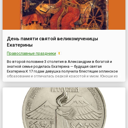
День памяти святой великомученицы
Екатерины
Православные праздники
Во второй половине 3 столетия в Александрии в богатой и
знатной семье родилась Екатерина — будущая святая
Екатерина.К 17 годам девушка получила блестящее эллинское
образование и отличалась редкой красотой и умом. Юноши из
самых именитых семейств империи искали ее руки, но ни один
из них не стал ее избранником. Она объявила родителям, что
согласится выйти замуж только за того, кто превзойдет ее...