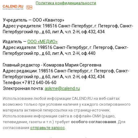
Политика конфиденциальности
Учредитель — ООО «Квантор»
Адрес учредителя: 198516 Санкт-Петербург, г. Петергоф, Санкт-
Петербургский пр., д.60, лит.А, ч.п. 2-Н, оф.432, 434
Издатель —
ООО «МЕДИО»
Адрес издателя: 198516 Санкт-Петербург, г. Петергоф, Санкт-
Петербургский пр., д.60, лит.А, ч.п. 2-Н, оф.440
Главный редактор - Комарова Мария Сергеевна
Адрес редакции:
198516
Санкт-Петербург, г. Петергоф
,
Санкт-
Петербургский пр., д.60, лит.А, ч.п. 2-Н, оф.432, 434
Телефон:
+7 812 640-06-60
Электронная почта:
askme@calend.ru
Использование любой информации CALEND.RU на веб-сайтах
возможно только при условии наличия у каждого скопированного
материала активной гиперссылки на страницу-источник.
Использование информации сайта в оффлайн-СМИ (радио,
телевидение, газеты и т.п.) требует
особого согласования
. Для
согласования
отправьте запрос
.