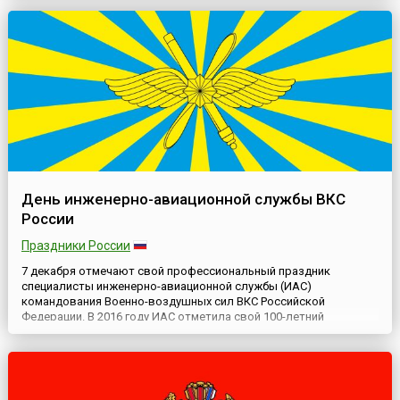
предпринять соответствующие шаги для его
празднования.Цель Дня — информиро...
День инженерно-авиационной службы ВКС
России
Праздники России
7 декабря отмечают свой профессиональный праздник
специалисты инженерно-авиационной службы (ИАС)
командования Военно-воздушных сил ВКС Российской
Федерации. В 2016 году ИАС отметила свой 100-летний
юбилей.Несмотря на то, что в числе официальных праздников,
отмечаемых в Вооружённых Силах России нет отдельного Дня
инженерно-авиационной службы, специалисты отмечают его
ежегодно 7 декабря, обращая...