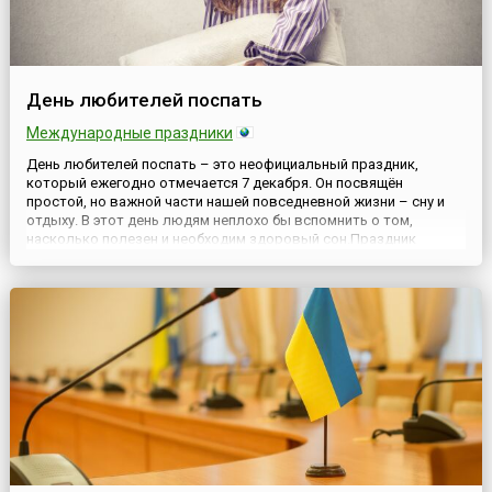
День любителей поспать
Международные праздники
День любителей поспать – это неофициальный праздник,
который ежегодно отмечается 7 декабря. Он посвящён
простой, но важной части нашей повседневной жизни – сну и
отдыху. В этот день людям неплохо бы вспомнить о том,
насколько полезен и необходим здоровый сон.Праздник
первоначально возник как шуточная дата в календаре, но с
годами стал довольно популярным среди людей, которые
ценят пассивный от...