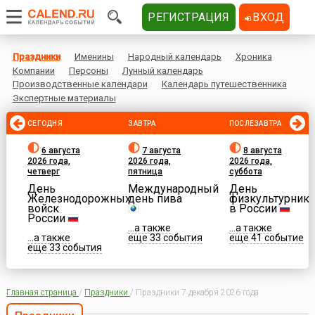
РЕГИСТРАЦИЯ
ВХОД
Праздники
Именины
Народный календарь
Хроника
Компании
Персоны
Лунный календарь
Производственные календари
Календарь путешественника
Экспертные материалы
СЕГОДНЯ
ЗАВТРА
ПОСЛЕЗАВТРА
6 августа
7 августа
8 августа
2026 года,
2026 года,
2026 года,
четверг
пятница
суббота
День
Международный
День
Железнодорожных
день пива
физкультурника
войск
в России
России
...а также
...а также
...а также
еще 33 события
еще 41 событие
еще 33 события
Главная страница
/
Праздники
/
Праздники 7 декабря 2026 года