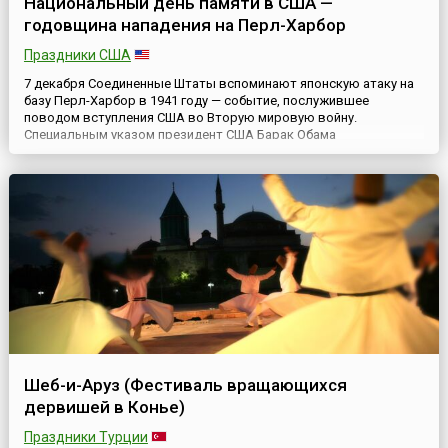
Национальный день памяти в США —
годовщина нападения на Перл-Харбор
Праздники США
7 декабря Соединенные Штаты вспоминают японскую атаку на
базу Перл-Харбор в 1941 году — событие, послужившее
поводом вступления США во Вторую мировую войну.
Специальным указом президент США Барак Обама
провозгласил этот день Национальным днем памяти (англ.
National Pearl Harbor Remembrance Day). Во время Второй
мировой войны 7 декабря 1941 года Перл-Харбор, крупнейшая
военно-морская база США в...
Шеб-и-Аруз (Фестиваль вращающихся
дервишей в Конье)
Праздники Турции