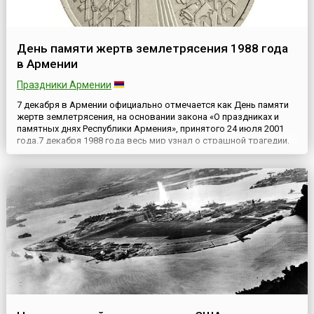
День памяти жертв землетрясения 1988 года
в Армении
Праздники Армении
7 декабря в Армении официально отмечается как День памяти
жертв землетрясения, на основании закона «О праздниках и
памятных днях Республики Армения», принятого 24 июля 2001
года.7 декабря 1988 года весь мир узнал о страшной трагедии,
когда был разрушен целый город, а под его развалинами
погибли десятки тысяч жителей. В развалины полностью
обратился город Спитак, наполовину разрушился Ленинакан...