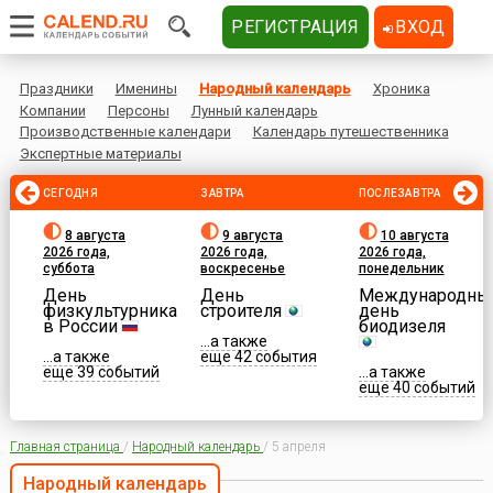
РЕГИСТРАЦИЯ
ВХОД
Праздники
Именины
Народный календарь
Хроника
Компании
Персоны
Лунный календарь
Производственные календари
Календарь путешественника
Экспертные материалы
СЕГОДНЯ
ЗАВТРА
ПОСЛЕЗАВТРА
8 августа
9 августа
10 августа
2026 года,
2026 года,
2026 года,
суббота
воскресенье
понедельник
День
День
Международны
физкультурника
строителя
день
в России
биодизеля
...а также
...а также
еще 42 события
еще 39 событий
...а также
еще 40 событий
Главная страница
/
Народный календарь
/
5 апреля
Народный календарь