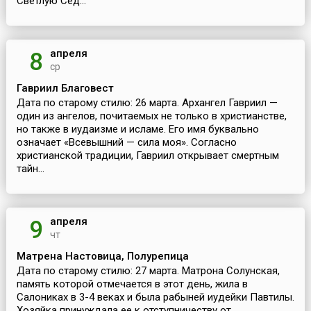
Светлую Сед...
апреля
8
ср
Гавриил Благовест
Дата по старому стилю: 26 марта. Архангел Гавриил —
один из ангелов, почитаемых не только в христианстве,
но также в иудаизме и исламе. Его имя буквально
означает «Всевышний — сила моя». Согласно
христианской традиции, Гавриил открывает смертным
тайн...
апреля
9
чт
Матрена Настовица, Полурепица
Дата по старому стилю: 27 марта. Матрона Солунская,
память которой отмечается в этот день, жила в
Салониках в 3-4 веках и была рабыней иудейки Павтилы.
Хозяйка принуждала ее к отступничеству от