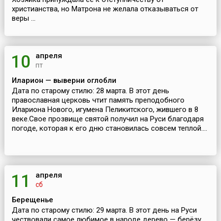
христианства, но Матрона не желала отказываться от
веры ...
апреля
10
пт
Иларион — выверни оглобли
Дата по старому стилю: 28 марта. В этот день
православная церковь чтит память преподобного
Илариона Нового, игумена Пеликитского, жившего в 8
веке.Свое прозвище святой получил на Руси благодаря
погоде, которая к его дню становилась совсем теплой....
апреля
11
сб
Берещенье
Дата по старому стилю: 29 марта. В этот день на Руси
чествовали самое любимое в народе дерево — берёзу.