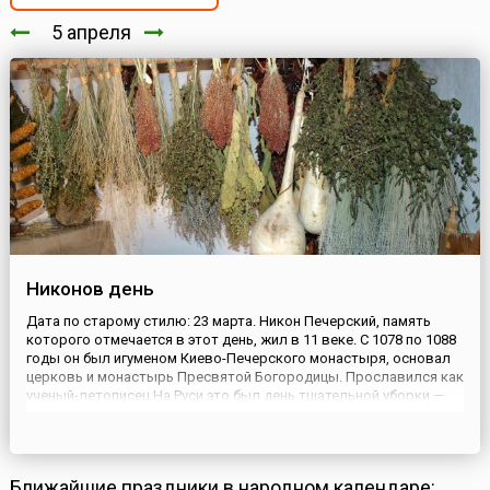
5 апреля
Никонов день
Дата по старому стилю: 23 марта. Никон Печерский, память
которого отмечается в этот день, жил в 11 веке. С 1078 по 1088
годы он был игуменом Киево-Печерского монастыря, основал
церковь и монастырь Пресвятой Богородицы. Прославился как
ученый-летописец.На Руси это был день тщательной уборки —
как в доме, так и в саду. По этому поводу говорили: «Дом не
велик, а присесть не велит»; «Домашних дел ...
Ближайшие праздники в народном календаре: