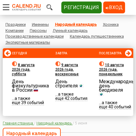
РЕГИСТРАЦИЯ
ВХОД
Праздники
Именины
Народный календарь
Хроника
Компании
Персоны
Лунный календарь
Производственные календари
Календарь путешественника
Экспертные материалы
СЕГОДНЯ
ЗАВТРА
ПОСЛЕЗАВТРА
8 августа
9 августа
10 августа
2026 года,
2026 года,
2026 года,
суббота
воскресенье
понедельник
День
День
Международны
физкультурника
строителя
день
в России
биодизеля
...а также
...а также
еще 42 события
еще 39 событий
...а также
еще 40 событий
Главная страница
/
Народный календарь
/
5 июня
Народный календарь