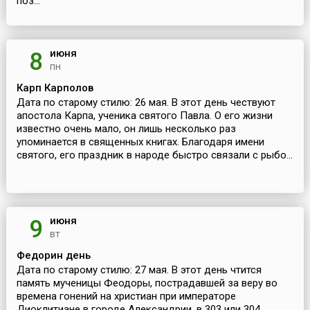
поз...
июня
8
пн
Карп Карполов
Дата по старому стилю: 26 мая. В этот день чествуют
апостола Карпа, ученика святого Павла. О его жизни
известно очень мало, он лишь несколько раз
упоминается в священных книгах. Благодаря имени
святого, его праздник в народе быстро связали с рыбо...
июня
9
вт
Федорин день
Дата по старому стилю: 27 мая. В этот день чтится
память мученицы Феодоры, пострадавшей за веру во
времена гонений на христиан при императоре
Диоклитиане в городе Александрии, в 303 или 304