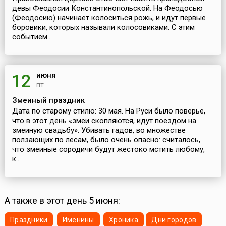
девы Феодосии Константинопольской. На Феодосью
(Феодосию) начинает колоситься рожь, и идут первые
боровики, которых называли колосовиками. С этим
событием...
июня
12
пт
Змеиный праздник
Дата по старому стилю: 30 мая. На Руси было поверье,
что в этот день «змеи скопляются, идут поездом на
змеиную свадьбу». Убивать гадов, во множестве
ползающих по лесам, было очень опасно: считалось,
что змеиные сородичи будут жестоко мстить любому,
к...
А также в этот день 5 июня:
Праздники
Именины
Хроника
Дни городов