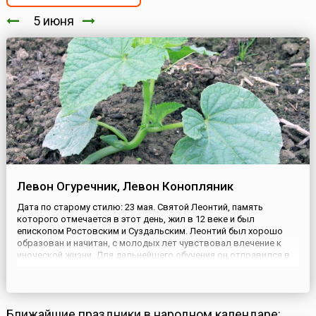
5 июня
Левон Огуречник, Левон Конопляник
Дата по старому стилю: 23 мая. Святой Леонтий, память
которого отмечается в этот день, жил в 12 веке и был
епископом Ростовским и Суздальским. Леонтий был хорошо
образован и начитан, с молодых лет чувствовал влечение к
иноческой жизни. Для дальнейшего обучения он отправился в
Константинополь, где принял постриг. Вернувшись из
Царьграда, Леонтий был рукоположен в епископа. В Ростове он
боролся за х...
Ближайшие праздники в народном календаре: