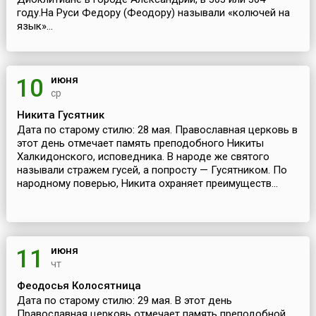
году.На Руси Федору (Феодору) называли «колючей на
язык»...
июня
10
ср
Никита Гусятник
Дата по старому стилю: 28 мая. Православная церковь в
этот день отмечает память преподобного Никиты
Халкидонского, исповедника. В народе же святого
называли стражем гусей, а попросту — Гусятником. По
народному поверью, Никита охраняет преимуществ...
июня
11
чт
Феодосья Колосятница
Дата по старому стилю: 29 мая. В этот день
Православная церковь отмечает память преподобной