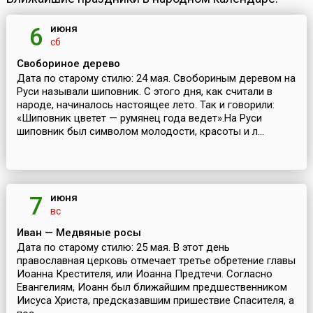
июня
6
сб
Свобориное дерево
Дата по старому стилю: 24 мая. Свобориным деревом на
Руси называли шиповник. С этого дня, как считали в
народе, начиналось настоящее лето. Так и говорили:
«Шиповник цветет — румянец года ведет».На Руси
шиповник был символом молодости, красоты и л...
июня
7
вс
Иван — Медвяные росы
Дата по старому стилю: 25 мая. В этот день
православная церковь отмечает третье обретение главы
Иоанна Крестителя, или Иоанна Предтечи. Согласно
Евангелиям, Иоанн был ближайшим предшественником
Иисуса Христа, предсказавшим пришествие Спасителя, а