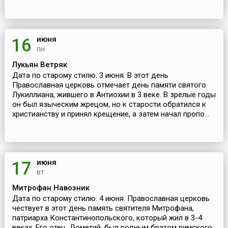
июня
16
пн
Лукьян Ветряк
Дата по старому стилю: 3 июня. В этот день
Православная церковь отмечает день памяти святого
Лукиллиана, жившего в Антиохии в 3 веке. В зрелые годы
он был языческим жрецом, но к старости обратился к
христианству и принял крещение, а затем начал пропо...
июня
17
вт
Митрофан Навозник
Дата по старому стилю: 4 июня. Православная церковь
чествует в этот день память святителя Митрофана,
патриарха Константинопольского, который жил в 3-4
веках. Его отец, Дометий, был родным братом римского