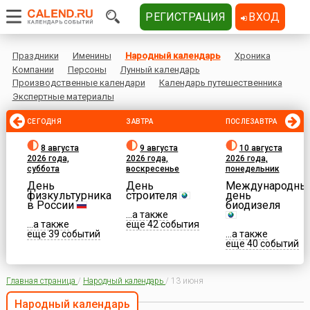
РЕГИСТРАЦИЯ
ВХОД
Праздники
Именины
Народный календарь
Хроника
Компании
Персоны
Лунный календарь
Производственные календари
Календарь путешественника
Экспертные материалы
СЕГОДНЯ
ЗАВТРА
ПОСЛЕЗАВТРА
8 августа
9 августа
10 августа
2026 года,
2026 года,
2026 года,
суббота
воскресенье
понедельник
День
День
Международны
физкультурника
строителя
день
в России
биодизеля
...а также
...а также
еще 42 события
еще 39 событий
...а также
еще 40 событий
Главная страница
/
Народный календарь
/
13 июня
Народный календарь