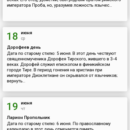
императора Проба, но, уразумев ложность язычес...
июня
18
ср
Дорофеев день
Дата по старому стилю: 5 июня. В этот день чествуют
священномученика Дорофея Тирского, жившего в 3-4
веках. Дорофей служил епископом в финикийском
городе Тире. В период гонения на христиан при
императоре Диоклетиане он скрывался от язычников;
вернуть...
июня
19
чт
Ларион Пропольник
Дата по старому стилю: 6 июня. По православному
календарю в этот день отмечается память