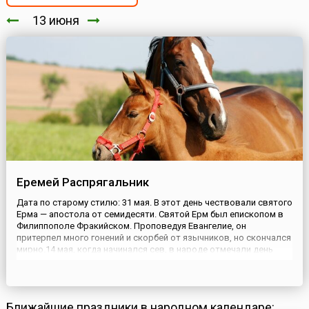
13 июня
Еремей Распрягальник
Дата по старому стилю: 31 мая. В этот день чествовали святого
Ерма — апостола от семидесяти. Святой Ерм был епископом в
Филиппополе Фракийском. Проповедуя Евангелие, он
притерпел много гонений и скорбей от язычников, но скончался
мирно.14 мая, когда начинался сев, в народе отмечали день
Еремея Запашника, а 13 июня, когда сев заканчивался, наступал
день Еремея Распрягальника. Так и говорили: «Е...
Ближайшие праздники в народном календаре: