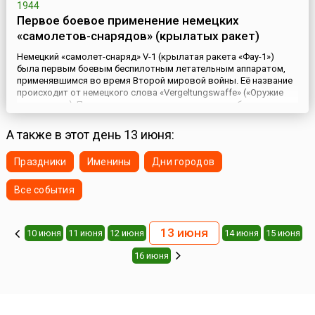
1944
Первое боевое применение немецких
«самолетов-снарядов» (крылатых ракет)
Немецкий «самолет-снаряд» V-1 (крылатая ракета «Фау-1»)
была первым боевым беспилотным летательным аппаратом,
применявшимся во время Второй мировой войны. Её название
происходит от немецкого слова «Vergeltungswaffe» («Оружие
возмездия»). Проект этого предмета вооружения был
совместной разработкой конструкторов Роберта Луссера
(служащего фирмы Fieseler) и Фрица Госслау (работавшего в
А также в этот день 13 июня:
фирме Argu...
Праздники
Именины
Дни городов
Все события
13 июня
10 июня
11 июня
12 июня
14 июня
15 июня
16 июня