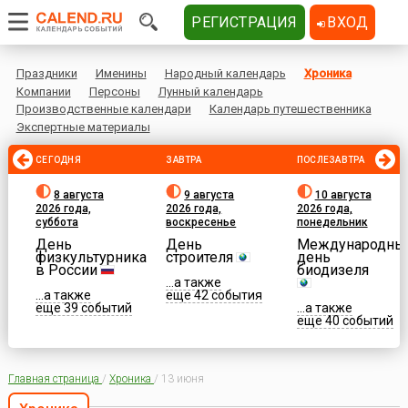
РЕГИСТРАЦИЯ
ВХОД
Праздники
Именины
Народный календарь
Хроника
Компании
Персоны
Лунный календарь
Производственные календари
Календарь путешественника
Экспертные материалы
СЕГОДНЯ
ЗАВТРА
ПОСЛЕЗАВТРА
8 августа
9 августа
10 августа
2026 года,
2026 года,
2026 года,
суббота
воскресенье
понедельник
День
День
Международны
физкультурника
строителя
день
в России
биодизеля
...а также
...а также
еще 42 события
еще 39 событий
...а также
еще 40 событий
Главная страница
/
Хроника
/
13 июня