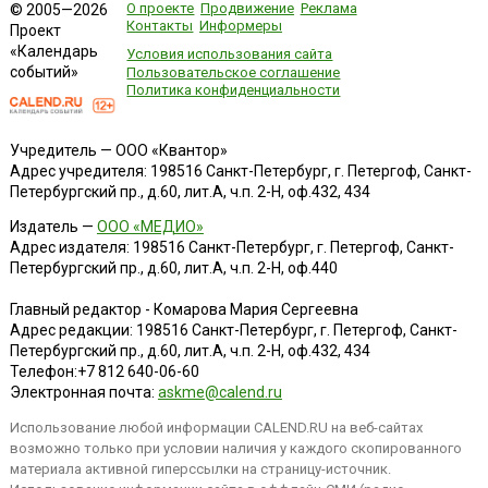
О проекте
Продвижение
Реклама
© 2005—2026
Контакты
Информеры
Проект
«Календарь
Условия использования сайта
событий»
Пользовательское соглашение
Политика конфиденциальности
Учредитель — ООО «Квантор»
Адрес учредителя: 198516 Санкт-Петербург, г. Петергоф, Санкт-
Петербургский пр., д.60, лит.А, ч.п. 2-Н, оф.432, 434
Издатель —
ООО «МЕДИО»
Адрес издателя: 198516 Санкт-Петербург, г. Петергоф, Санкт-
Петербургский пр., д.60, лит.А, ч.п. 2-Н, оф.440
Главный редактор - Комарова Мария Сергеевна
Адрес редакции:
198516
Санкт-Петербург, г. Петергоф
,
Санкт-
Петербургский пр., д.60, лит.А, ч.п. 2-Н, оф.432, 434
Телефон:
+7 812 640-06-60
Электронная почта:
askme@calend.ru
Использование любой информации CALEND.RU на веб-сайтах
возможно только при условии наличия у каждого скопированного
материала активной гиперссылки на страницу-источник.