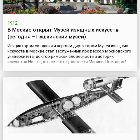
1912
В Москве открыт Музей изящных искусств
(сегодня – Пушкинский музей)
Инициатором создания и первым директором Музея изящных
искусств в Москве стал заслуженный профессор Московского
университета, доктор римской словесности и историк
искусства Иван Цветаев – отец поэтессы Марины Цветаевой.
По его замыслу, помимо оригинальных экспонатов, в музее
должны были также содержаться гипсовые слепки, макеты,
живописные и гальванокопии шедевров мирового искусства,
иллюстрир...