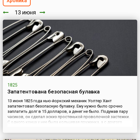
Хроника
13 июня
1825
Запатентована безопасная булавка
13 июня 1825 года нью-йоркский механик Уолтер Хант
запатентовал безопасную булавку. Ему нужно было срочно
заплатить долг в 15 долларов, а денег не было. Подумав пару
часиков, он сделал эскиз простенькой проволочной застежки.
С одного конца у нее была кольцевая пружинка, а с другого
пластинчатый замочек («приемничек») для кончика иглы. И тут
же продал права на своё изобретение за 400 долларов....