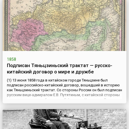
1858
Подписан Тяньцзиньский трактат — русско-
китайский договор о мире и дружбе
(1) 13 июня 1858 года в китайском городе Тяньцзине был
подписан российско-китайский договор, вошедший в историю
как Тяньцзиньский трактат. Со стороны России он был подписан
русским вице-адмиралом Е.В. Путятиным, с китайской стороны
— уполномоченными богдыхана Гуйлянем и Хуашаном.Документ
состоял из 12 статей. Он подтверждал мир и дружбу между
двумя странами, и гарантировал личную безопасность ...