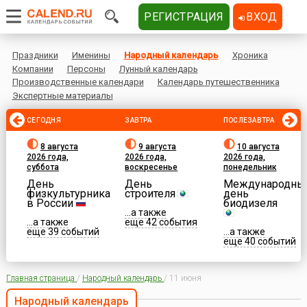
РЕГИСТРАЦИЯ
ВХОД
Праздники
Именины
Народный календарь
Хроника
Компании
Персоны
Лунный календарь
Производственные календари
Календарь путешественника
Экспертные материалы
СЕГОДНЯ
ЗАВТРА
ПОСЛЕЗАВТРА
8 августа
9 августа
10 августа
2026 года,
2026 года,
2026 года,
суббота
воскресенье
понедельник
День
День
Международны
физкультурника
строителя
день
в России
биодизеля
...а также
...а также
еще 42 события
еще 39 событий
...а также
еще 40 событий
Главная страница
/
Народный календарь
/
11 июня
Народный календарь