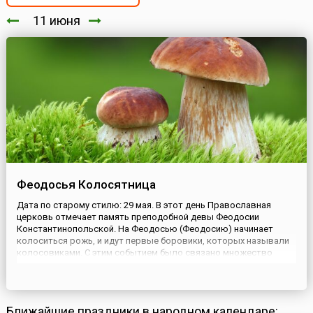
11 июня
Феодосья Колосятница
Дата по старому стилю: 29 мая. В этот день Православная
церковь отмечает память преподобной девы Феодосии
Константинопольской. На Феодосью (Феодосию) начинает
колоситься рожь, и идут первые боровики, которых называли
колосовиками. С этим событием было связано множество
примет и поговорок. Считали: «Колосится рожь — много грибов
найдешь, а если знойный июнь — на колосовики плюнь». Про
рожь такж...
Ближайшие праздники в народном календаре: