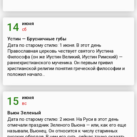
июня
14
сб
Устин — Брусничные губы
Дата по старому стилю: 1 июня. В этот день
Православная церковь чествует святого Иустина
Философа (он же Иустин Великий, Иустин Римский) —
раннехристианского мученика. Он первым привил
христианской религии понятия греческой философии и
положил начало...
июня
15
вс
Вьюн Зеленый
Дата по старому стилю: 2 июня. На Руси в этот день
отмечали праздник Зеленого Вьюна — или, как его еще
называли, Вьюнец. Он относится к числу старинных
русских обрядов. В чем его суть, сейчас точно сказать