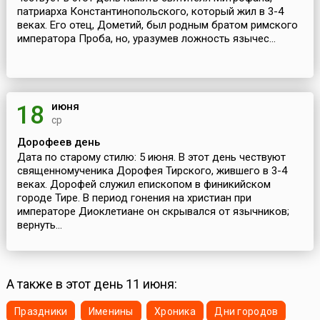
патриарха Константинопольского, который жил в 3-4
веках. Его отец, Дометий, был родным братом римского
императора Проба, но, уразумев ложность язычес...
июня
18
ср
Дорофеев день
Дата по старому стилю: 5 июня. В этот день чествуют
священномученика Дорофея Тирского, жившего в 3-4
веках. Дорофей служил епископом в финикийском
городе Тире. В период гонения на христиан при
императоре Диоклетиане он скрывался от язычников;
вернуть...
А также в этот день 11 июня:
Праздники
Именины
Хроника
Дни городов