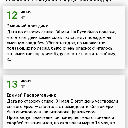
июня
12
чт
Змеиный праздник
Дата по старому стилю: 30 мая. На Руси было поверье,
что в этот день «змеи скопляются, идут поездом на
змеиную свадьбу». Убивать гадов, во множестве
ползающих по лесам, было очень опасно: считалось,
что змеиные сородичи будут жестоко мстить любому,
к...
июня
13
пт
Еремей Распрягальник
Дата по старому стилю: 31 мая. В этот день чествовали
святого Ерма — апостола от семидесяти. Святой Ерм
был епископом в Филиппополе Фракийском.
Проповедуя Евангелие, он притерпел много гонений и
скорбей от язычников, но скончался мирно.14 мая, ко...