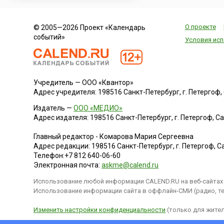
О проекте
© 2005—2026 Проект «Календарь
событий»
Условия исп
Учредитель — ООО «Квантор»
Адрес учредителя: 198516 Санкт-Петербург, г. Петергоф, Са
Издатель —
ООО «МЕДИО»
Адрес издателя: 198516 Санкт-Петербург, г. Петергоф, Санк
Главный редактор - Комарова Мария Сергеевна
Адрес редакции:
198516
Санкт-Петербург, г. Петергоф
,
Са
Телефон:
+7 812 640-06-60
Электронная почта:
askme@calend.ru
Использование любой информации CALEND.RU на веб-сайтах 
Использование информации сайта в оффлайн-СМИ (радио, тел
Изменить настройки конфиденциальности
(только для жител