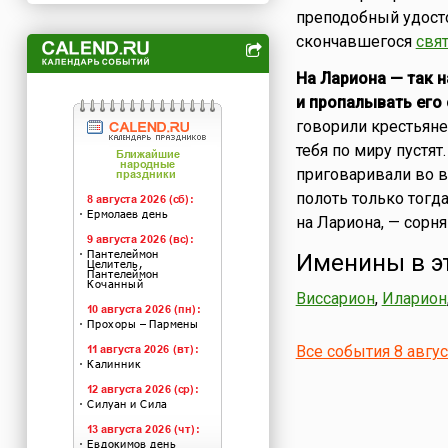
преподобный удосто
скончавшегося
свя
На Лариона — так 
и пропалывать его 
говорили крестьяне
тебя по миру пустят
приговаривали во в
полоть только тогда
на Лариона, — сорня
Именины в э
Виссарион
,
Иларион
Все события 8 авгу