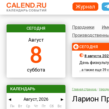
Журнал
Праздники
Им
СЕГОДНЯ
Производственны
Август
8
СЕГОДНЯ
8 августа 202
День физкульту
суббота
...а также еще 39
КАЛЕНДАРЬ
Главная страница
/
Народн
Ларион П
Август, 2026
◀
▶
Пн
Вт
Ср
Чт
Пт
Сб
Вс