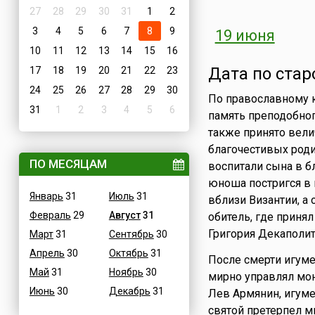
27
28
29
30
31
1
2
3
4
5
6
7
8
9
19 июня
10
11
12
13
14
15
16
Дата по стар
17
18
19
20
21
22
23
24
25
26
27
28
29
30
По православному к
31
1
2
3
4
5
6
память преподобног
также принято вели
благочестивых роди
ПО МЕСЯЦАМ
воспитали сына в б
юноша постригся в
Январь
31
Июль
31
вблизи Византии, а
Февраль
29
Август
31
обитель, где приня
Григория Декаполит
Март
31
Сентябрь
30
Апрель
30
Октябрь
31
После смерти игумен
Май
31
Ноябрь
30
мирно управлял мон
Июнь
30
Декабрь
31
Лев Армянин, игуме
святой претерпел мн