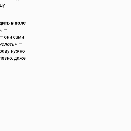
ушу
дить в поле
»
, —
 — они сами
 молоть»
, —
траву нужно
лезно, даже