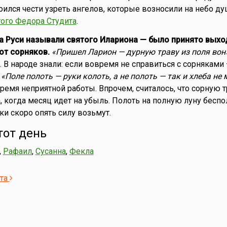
ился чести узреть ангелов, которые возносили на небо д
того Федора Студита
.
на Руси называли святого Илариона — было принято выхо
от сорняков.
«Пришел Ларион — дурную траву из поля вон
. В народе знали: если вовремя не справиться с сорняками
.
«Поле полоть — руки колоть, а не полоть — так и хлеба не
ремя неприятной работы. Впрочем, считалось, что сорную 
, когда месяц идет на убыль. Полоть на полную луну беспо
ки скоро опять силу возьмут.
тот день
,
Рафаил
,
Сусанна
,
Фекла
ста