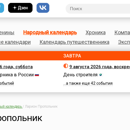
енины
Народный календарь
Хроника
Компа
е календари
Календарь путешественника
Эксп
ЗАВТРА
6 года, суббота
9 августа 2026 года, воскр
рника в России
День строителя
 событий
...а также еще 42 события
ый календарь
/
Ларион Пропольник
ропольник