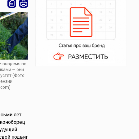
ли вовремя не
яками — они
устят (Фото:
ицензии
.com)
осьми лет
иконоборец
будущий
 свой подвиг