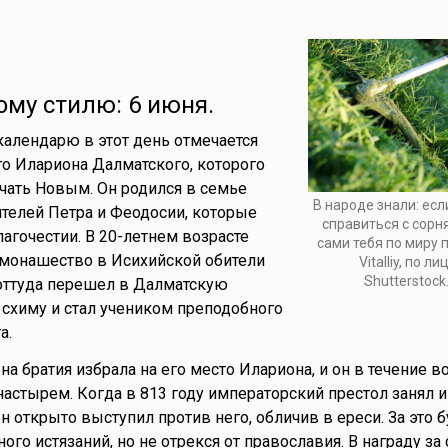
ому стилю: 6 июня.
алендарю в этот день отмечается
о Илариона Далматского, которого
чать Новым. Он родился в семье
В народе знали: ес
телей Петра и Феодосии, которые
справиться с сорн
лагочестии. В 20-летнем возрасте
сами тебя по миру п
 монашество в Исихийской обители
Vitalliy, по л
Shutterstock
 оттуда перешел в Далматскую
л схиму и стал учеником преподобного
а.
а братия избрала на его место Илариона, и он в течение в
астырем. Когда в 813 году императорский престол занял 
н открыто выступил против него, обличив в ереси. За это 
ого истязаний, но не отрекся от православия. В награду за