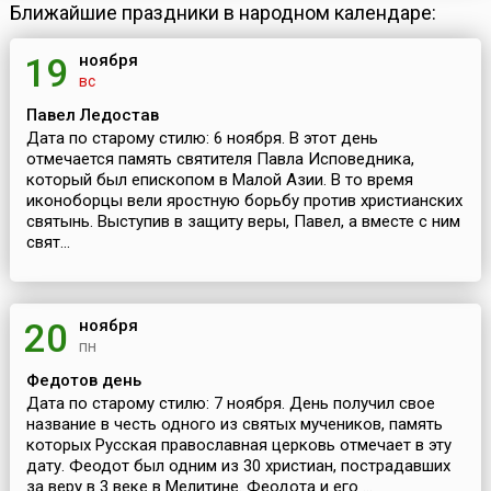
Ближайшие праздники в народном календаре:
ноября
19
вс
Павел Ледостав
Дата по старому стилю: 6 ноября. В этот день
отмечается память святителя Павла Исповедника,
который был епископом в Малой Азии. В то время
иконоборцы вели яростную борьбу против христианских
святынь. Выступив в защиту веры, Павел, а вместе с ним
свят...
ноября
20
пн
Федотов день
Дата по старому стилю: 7 ноября. День получил свое
название в честь одного из святых мучеников, память
которых Русская православная церковь отмечает в эту
дату. Феодот был одним из 30 христиан, пострадавших
за веру в 3 веке в Мелитине. Феодота и его ...