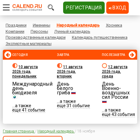
РЕГИСТРАЦИЯ
ВХОД
Праздники
Именины
Народный календарь
Хроника
Компании
Персоны
Лунный календарь
Производственные календари
Календарь путешественника
Экспертные материалы
СЕГОДНЯ
ЗАВТРА
ПОСЛЕЗАВТРА
10 августа
11 августа
12 августа
2026 года,
2026 года,
2026 года,
понедельник
вторник
среда
Международный
День
День
день
белого
Военно-
биодизеля
гриба
воздушных
сил России
...а также
...а также
еще 31 событие
еще 41 событие
...а также
еще 43 события
Главная страница
/
Народный календарь
/
18 ноября