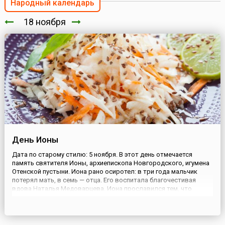
Народный календарь
18 ноября
День Ионы
Дата по старому стилю: 5 ноября. В этот день отмечается
память святителя Ионы, архиепископа Новгородского, игумена
Отенской пустыни. Иона рано осиротел: в три года мальчик
потерял мать, в семь — отца. Его воспитала благочестивая
вдова Наталья Медоварцева. Иона прославился тем, что
организовал в Новгороде приюты для сирот и вдов, а также
совершением чудес. Одним из таких чудес стало прекращение...