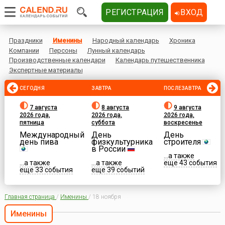
РЕГИСТРАЦИЯ
ВХОД
Праздники
Именины
Народный календарь
Хроника
Компании
Персоны
Лунный календарь
Производственные календари
Календарь путешественника
Экспертные материалы
СЕГОДНЯ
ЗАВТРА
ПОСЛЕЗАВТРА
7 августа
8 августа
9 августа
2026 года,
2026 года,
2026 года,
пятница
суббота
воскресенье
Международный
День
День
день пива
физкультурника
строителя
в России
...а также
...а также
...а также
еще 43 события
еще 33 события
еще 39 событий
Главная страница
/
Именины
/
18 ноября
Именины