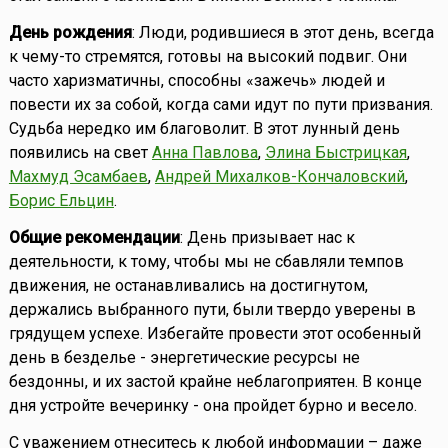
День рождения
: Люди, родившиеся в этот день, всегда
к чему-то стремятся, готовы на высокий подвиг. Они
часто харизматичны, способны «зажечь» людей и
повести их за собой, когда сами идут по пути призвания.
Судьба нередко им благоволит. В этот лунный день
появились на свет
Анна Павлова
,
Элина Быстрицкая
,
Махмуд Эсамбаев
,
Андрей Михалков-Кончаловский
,
Борис Ельцин
.
Общие рекомендации
: День призывает нас к
деятельности, к тому, чтобы мы не сбавляли темпов
движения, не останавливались на достигнутом,
держались выбранного пути, были твердо уверены в
грядущем успехе. Избегайте провести этот особенный
день в безделье - энергетические ресурсы не
бездонны, и их застой крайне неблагоприятен. В конце
дня устройте вечеринку - она пройдет бурно и весело.
С уважением отнеситесь к любой информации – даже