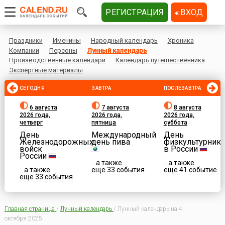
РЕГИСТРАЦИЯ
ВХОД
Праздники
Именины
Народный календарь
Хроника
Компании
Персоны
Лунный календарь
Производственные календари
Календарь путешественника
Экспертные материалы
СЕГОДНЯ
ЗАВТРА
ПОСЛЕЗАВТРА
6 августа
7 августа
8 августа
2026 года,
2026 года,
2026 года,
четверг
пятница
суббота
День
Международный
День
Железнодорожных
день пива
физкультурника
войск
в России
России
...а также
...а также
...а также
еще 33 события
еще 41 событие
еще 33 события
Главная страница
/
Лунный календарь
/
Лунный календарь на 4
октября 2025