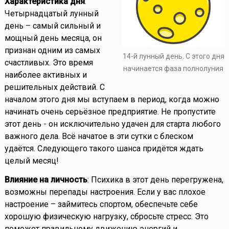
Характеристика дня
:
Четырнадцатый лунный
день – самый сильный и
мощный день месяца, он
признан одним из самых
14-й лунный день. С этого дня
счастливых. Это время
начинается фаза полнолуния
наиболее активных и
решительных действий. С
началом этого дня мы вступаем в период, когда можно
начинать очень серьёзное предприятие. Не пропустите
этот день - он исключительно удачен для старта любого
важного дела. Всё начатое в эти сутки с блеском
удаётся. Следующего такого шанса придётся ждать
целый месяц!
Влияние на личность
: Психика в этот день перегружена,
возможны перепады настроения. Если у вас плохое
настроение – займитесь спортом, обеспечьте себе
хорошую физическую нагрузку, сбросьте стресс. Это
поможет правильному движению энергий и,