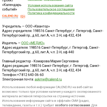
Проект
«Календарь
Условия использования сайта
событий»
Пользовательское соглашение
Политика конфиденциальности
Учредитель — ООО «Квантор»
Адрес учредителя: 198516 Санкт-Петербург, г. Петергоф, Санкт-
Петербургский пр., д.60, лит.А, ч.п. 2-Н, оф.432, 434
Издатель —
ООО «МЕДИО»
Адрес издателя: 198516 Санкт-Петербург, г. Петергоф, Санкт-
Петербургский пр., д.60, лит.А, ч.п. 2-Н, оф.440
Главный редактор - Комарова Мария Сергеевна
Адрес редакции:
198516
Санкт-Петербург, г. Петергоф
,
Санкт-
Петербургский пр., д.60, лит.А, ч.п. 2-Н, оф.432, 434
Телефон:
+7 812 640-06-60
Электронная почта:
askme@calend.ru
Использование любой информации CALEND.RU на веб-сайтах
возможно только при условии наличия у каждого скопированного
материала активной гиперссылки на страницу-источник.
Использование информации сайта в оффлайн-СМИ (радио,
телевидение, газеты и т.п.) требует
особого согласования
. Для