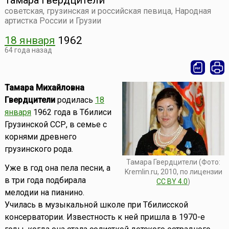
Тамара Гвердцители
советская, грузинская и российская певица, Народная
артистка России и Грузии
18 января
1962
64 года назад
Тамара Михайловна
Гвердцители
родилась
18
января
1962 года в Тбилиси
Грузинской ССР, в семье с
корнями древнего
грузинского рода.
Тамара Гвердцители (Фото:
Уже в год она пела песни, а
Kremlin.ru, 2010, по лицензии
в три года подбирала
CC BY 4.0
)
мелодии на пианино.
Училась в музыкальной школе при Тбилисской
консерватории. Известность к ней пришла в 1970-е