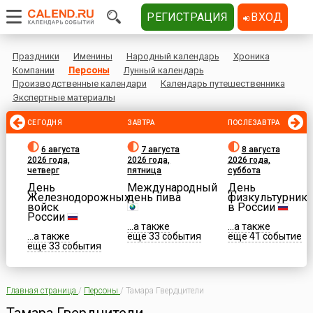
РЕГИСТРАЦИЯ
ВХОД
Праздники
Именины
Народный календарь
Хроника
Компании
Персоны
Лунный календарь
Производственные календари
Календарь путешественника
Экспертные материалы
СЕГОДНЯ
ЗАВТРА
ПОСЛЕЗАВТРА
6 августа
7 августа
8 августа
2026 года,
2026 года,
2026 года,
четверг
пятница
суббота
День
Международный
День
Железнодорожных
день пива
физкультурника
войск
в России
России
...а также
...а также
...а также
еще 33 события
еще 41 событие
еще 33 события
Главная страница
/
Персоны
/
Тамара Гвердцители