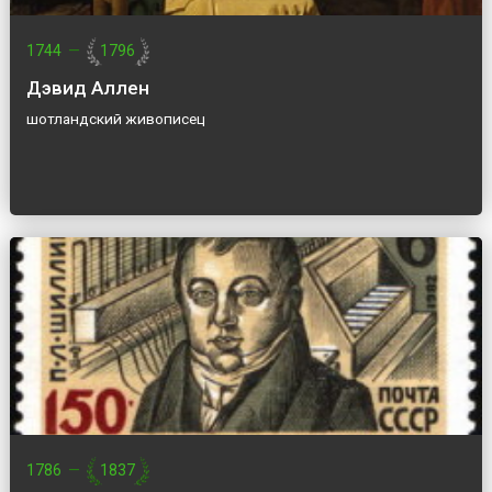
1744
—
1796
Дэвид Аллен
шотландский живописец
1786
—
1837