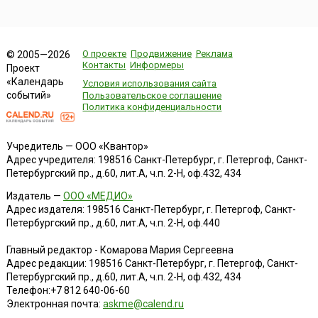
О проекте
Продвижение
Реклама
© 2005—2026
Контакты
Информеры
Проект
«Календарь
Условия использования сайта
событий»
Пользовательское соглашение
Политика конфиденциальности
Учредитель — ООО «Квантор»
Адрес учредителя: 198516 Санкт-Петербург, г. Петергоф, Санкт-
Петербургский пр., д.60, лит.А, ч.п. 2-Н, оф.432, 434
Издатель —
ООО «МЕДИО»
Адрес издателя: 198516 Санкт-Петербург, г. Петергоф, Санкт-
Петербургский пр., д.60, лит.А, ч.п. 2-Н, оф.440
Главный редактор - Комарова Мария Сергеевна
Адрес редакции:
198516
Санкт-Петербург, г. Петергоф
,
Санкт-
Петербургский пр., д.60, лит.А, ч.п. 2-Н, оф.432, 434
Телефон:
+7 812 640-06-60
Электронная почта:
askme@calend.ru