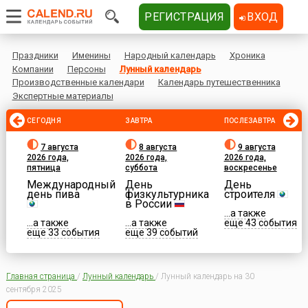
РЕГИСТРАЦИЯ
ВХОД
Праздники
Именины
Народный календарь
Хроника
Компании
Персоны
Лунный календарь
Производственные календари
Календарь путешественника
Экспертные материалы
СЕГОДНЯ
ЗАВТРА
ПОСЛЕЗАВТРА
7 августа
8 августа
9 августа
2026 года,
2026 года,
2026 года,
пятница
суббота
воскресенье
Международный
День
День
день пива
физкультурника
строителя
в России
...а также
...а также
...а также
еще 43 события
еще 33 события
еще 39 событий
Главная страница
/
Лунный календарь
/
Лунный календарь на 30
сентября 2025