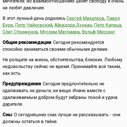
мечтатели. Во взаимоотношениях ценят свободу и очень
не любят давления.
В этот лунный день родились
Сергей Михалков
,
Павел
Буре
,
Петр Чайковский
,
Айседора Дункан
,
Петр Капица
,
Олег Стриженов
,
Муслим Магомаев
,
Вольф Мессинг
.
Общие рекомендации
: Сегодня рекомендуется
спокойно заниматься своими обычными делами.
Не ропщите на жизнь, обстоятельства, близких. Любому
недовольству сейчас не время. Принимайте всё таким,
как есть.
Предупреждения
: Сегодня предпочтительно не
одалживать ни деньги, ни вещи. Иначе вместе с
одалживаемым добром будут забраны покой и удача
дарителя.
Сны
: О сегодняшних снах лучше не рассказывать - они
должны остаться в тайне.