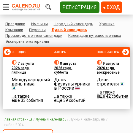
РЕГИСТРАЦИЯ
ВХОД
Праздники
Именины
Народный календарь
Хроника
Компании
Персоны
Лунный календарь
Производственные календари
Календарь путешественника
Экспертные материалы
СЕГОДНЯ
ЗАВТРА
ПОСЛЕЗАВТРА
7 августа
8 августа
9 августа
2026 года,
2026 года,
2026 года,
пятница
суббота
воскресенье
Международный
День
День
день пива
физкультурника
строителя
в России
...а также
...а также
...а также
еще 42 события
еще 33 события
еще 39 событий
Главная страница
/
Лунный календарь
/
Лунный календарь на 7
ноября 2024