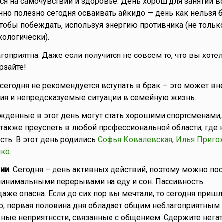
ся на самочувствии и здоровье. День хорош для занятий 
нно полезно сегодня осваивать айкидо — день как нельзя 
 чтобы побеждать, используя энергию противника (не тольк
хологически).
агоприятна. Даже если получится не совсем то, что вы хот
рзайте!
то сегодня не рекомендуется вступать в брак — это может вн
ия и непредсказуемые ситуации в семейную жизнь.
ожденные в этот день могут стать хорошими спортсменами
 также преуспеть в любой профессиональной области, где
сть. В этот день родились
Софья Ковалевская
,
Илья Приго
нко
.
ии
: Сегодня – день активных действий, поэтому можно пос
минимальными перерывами на еду и сон. Пассивность
аже опасна. Если до сих пор вы мечтали, то сегодня пришл
о, первая половина дня обладает общим неблагоприятным
зные неприятности, связанные с общением. Сдержите негат