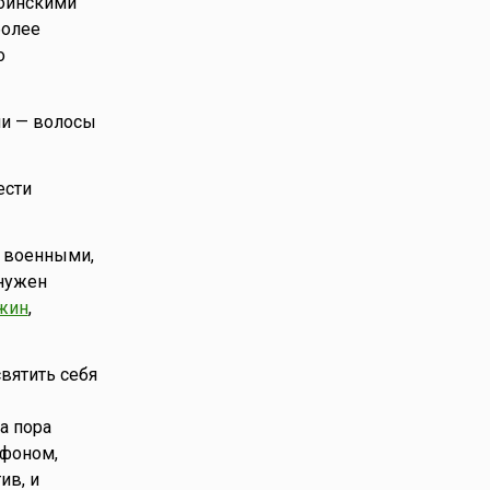
воинскими
более
о
ели — волосы
ести
, военными,
 нужен
жин
,
вятить себя
а пора
 фоном,
ив, и