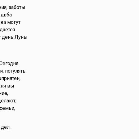
ия, заботы
удьба
тва могут
даётся
т день Луны
 Сегодня
, погулять
оприятен,
дня вы
ние,
делают,
 семьи,
 дел,