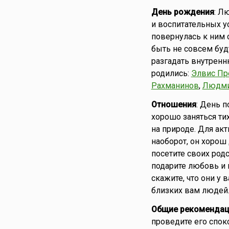
День рождения
: Л
и воспитательных у
повернулась к ним 
быть не совсем буд
разгадать внутренн
родились:
Элвис Пр
Рахманинов
,
Людми
Отношения
: День п
хорошо заняться ти
на природе. Для ак
наоборот, он хорош 
посетите своих род
подарите любовь и н
скажите, что они у 
близких вам людей
Общие рекомендац
проведите его спок