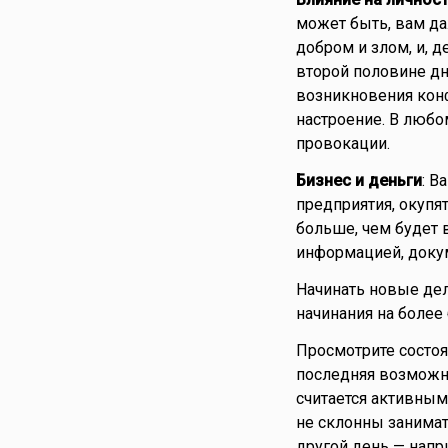
может быть, вам д
добром и злом, и, д
второй половине дн
возникновения конф
настроение. В любом
провокации.
Бизнес и деньги
: В
предприятия, окупят
больше, чем будет в
информацией, доку
Начинать новые дел
начинания на более
Просмотрите состоя
последняя возможн
считается активным
не склонны занимат
другой день — напр