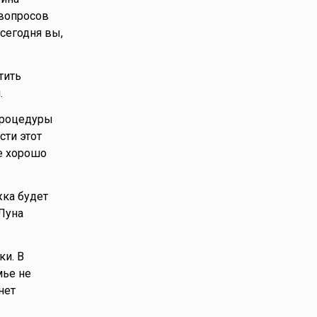
 вопросов
сегодня вы,
тить
.
 процедуры
сти этот
же хорошо
жка будет
Луна
ки. В
мье не
нет