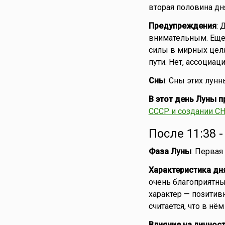
вторая половина дн
Предупреждения
: 
внимательным. Еще 
силы в мирных целя
пути. Нет, ассоциац
Сны
: Сны этих лун
В этот день Луны 
СССР и создании С
После 11:38 
Фаза Луны
: Первая
Характеристика дн
очень благоприятны
характер — позитив
считается, что в нё
Влияние на личнос