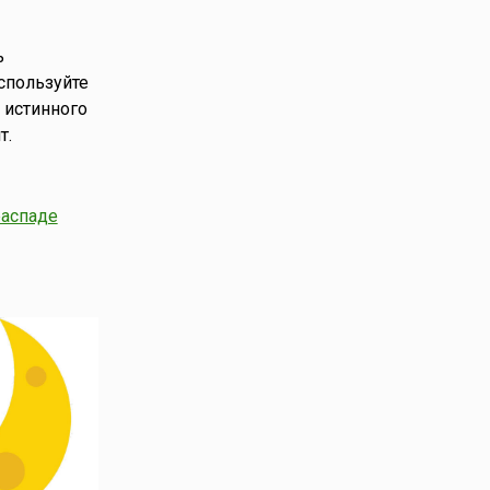
ь
спользуйте
 истинного
т.
распаде