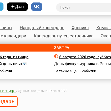
енины
Народный календарь
Хроника
Компа
е календари
Календарь путешественника
Эксп
ЗАВТРА
6 года, пятница
8 августа 2026 года, суббот
 день пива
День физкультурника в Росси
 события
...а также еще 39 событий
 календарь
/
Лунный календарь на 19 июня 2022
ндарь