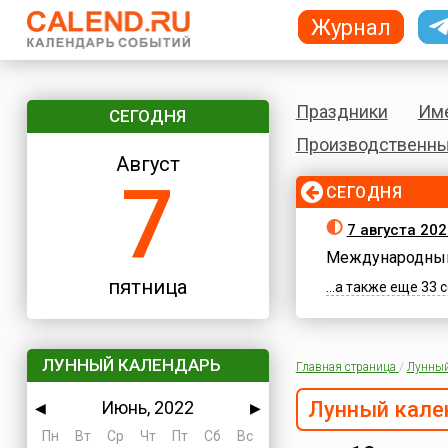
Журнал
Праздники
Им
СЕГОДНЯ
Производственны
Август
7
СЕГОДНЯ
7 августа 202
Международный
пятница
...а также еще 33
ЛУННЫЙ КАЛЕНДАРЬ
Главная страница
/
Лунный
Июнь, 2022
Лунный кале
◀
▶
Пн
Вт
Ср
Чт
Пт
Сб
Вс