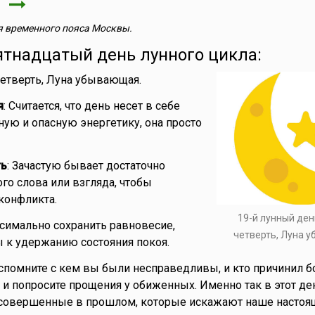
я
 временного пояса Москвы.
ятнадцатый день лунного цикла:
 четверть, Луна убывающая.
я
: Считается, что день несет в себе
ую и опасную энергетику, она просто
ть
: Зачастую бывает достаточно
го слова или взгляда, чтобы
 конфликта.
19-й лунный ден
симально сохранить равновесие,
четверть, Луна 
 к удержанию состояния покоя.
вспомните с кем вы были несправедливы, и кто причинил б
 и попросите прощения у обиженных. Именно так в этот д
 совершенные в прошлом, которые искажают наше настоя