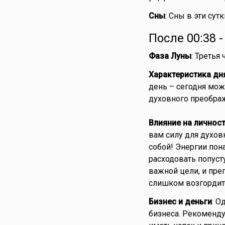
Сны
: Сны в эти сут
После 00:38 
Фаза Луны
: Третья
Характеристика дн
день – сегодня мо
духовного преображ
Влияние на личнос
вам силу для духов
собой! Энергии пон
расходовать попуст
важной цели, и преп
слишком возгордите
Бизнес и деньги
: О
бизнеса. Рекоменду