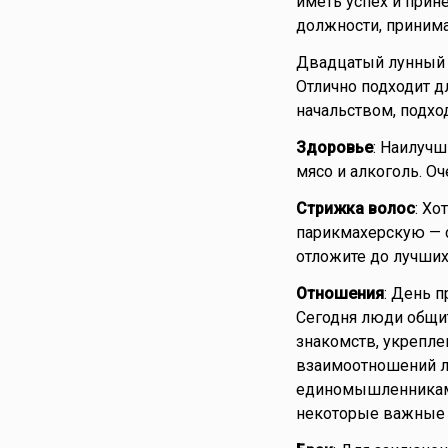
иметь успех и прине
должности, приним
Двадцатый лунный д
Отлично подходит д
начальством, подхо
Здоровье
: Наилучш
мясо и алкоголь. Оч
Стрижка волос
: Хо
парикмахерскую — с
отложите до лучших
Отношения
: День 
Сегодня люди общи
знакомств, укрепле
взаимоотношений л
единомышленниками
некоторые важные 