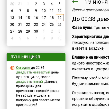
19 июн
30
31
1
2
3
4
5
Данные приведены для
6
7
8
9
10
11
12
До 00:38 дев
13
14
15
16
17
18
19
20
21
22
23
24
25
26
Фаза луны
: Третья
27
28
29
30
1
2
3
Характеристика дн
4
5
6
7
8
9
10
тяжёлую, напряженн
витает в воздухе.
ЛУННЫЙ ЦИКЛ
Влияние на личнос
одного неосторожно
Сегодня
до 22:34
оказаться в центре
двадцать четвертый
день
лунного цикла, после -
Поэтому, чтобы мак
двадцать пятый
. Данные
будьте внимательны
приведены для
временного пояса Москвы.
Оглянитесь назад, 
Не забудьте сделать
простите обидчиков
поправку для своего места
исправить ошибки,
проживания!