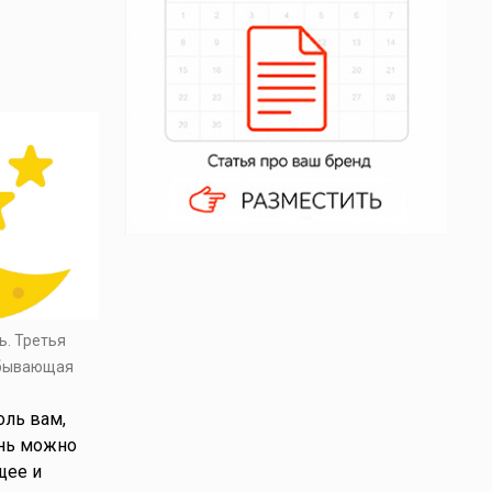
ь. Третья
убывающая
оль вам,
ень можно
щее и