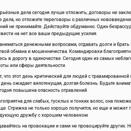
ерьёзные дела сегодня лучше отложить, договоры не заклю
 дела, но отложите переговоры о различных нововведени
ий не принимайте. Действуйте обдуманно. Один безрассу
свести на нет все ваши предыдущие усилия.
аниматься денежными вопросами, отдавать долги и брать
ртвой обмана и мошенничества. Командировки благоприятн
есь в дорогу в одиночестве. Сегодня один из самых небла
оты или сферы деятельности.
т, что этот день критический для людей с травмированной 
 день ожидает вялотекущая, долгая болезнь. Будьте внима
егодня повышена опасность отравлений.
агоприятна для слабых, тусклых и тонких волос, она поможе
уще. Стрижка не только хорошо получится, но еще и может 
едующую дружбу с хорошим человеком.
давайтесь на провокации и сами не провоцируйте других. Н