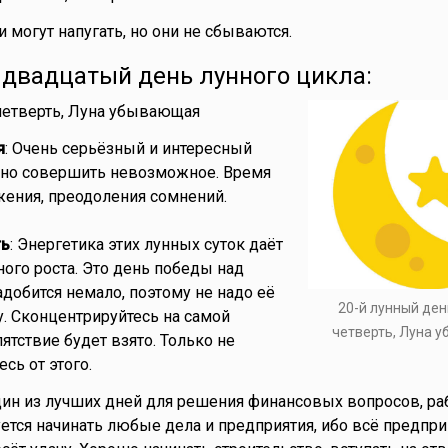
ки могут напугать, но они не сбываются.
- двадцатый день лунного цикла:
 четверть, Луна убывающая
я
: Очень серьёзный и интересный
жно совершить невозможное. Время
ения, преодоления сомнений.
ть
: Энергетика этих лунных суток даёт
ного роста. Это день победы над
адобится немало, поэтому не надо её
20-й лунный ден
у. Сконцентрируйтесь на самой
четверть, Луна 
ятствие будет взято. Только не
сь от этого.
дин из лучших дней для решения финансовых вопросов, ра
ется начинать любые дела и предприятия, ибо всё предпри