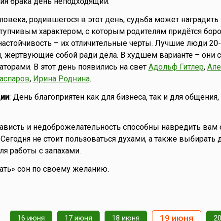
ия брака день неподходящий.
еловека, родившегося в этот день, судьба может наградить
упчивым характером, с которым родителям придётся боро
 настойчивость – их отличительные черты. Лучшие люди 20
, жертвующие собой ради дела. В худшем варианте – они с
аторами. В этот день появились на свет
Адольф Гитлер
,
Але
Каспаров
,
Ирина Роднина
.
ии
: День благоприятен как для бизнеса, так и для общения
Зависть и недоброжелательность способны навредить вам 
Сегодня не стоит пользоваться духами, а также выбирать д
ля работы с запахами.
зать» сон по своему желанию.
19 июня
16 июня
17 июня
18 июня
2