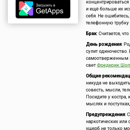
концентрироваться 
и ещё больше их исп
себя. Не ошибитесь
телефонную трубку 
Брак
: Считается, чт
День рождения
: Р
сулит одиночество. 
самоотверженным жи
свет
Фредерик Шоп
Общие рекомендац
никуда не выходить
совесть, мысли, тел
Посидите у костра,
мыслях и поступках
Предупреждения
: 
наркотических или 
ущерб не только мо