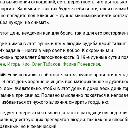
на выяснении отношений, есть вероятность, что вы только
ортите. Запомните: как вы будете себя вести, так и с вами 
, не попадите под влияние – лучше минимизировать контак
без нужды не снимать.
о этот день неудачен как для брака, так и для его расторжени
одившимся в этот лунный день людям судьба дарит талант,
Их задача – нести в мир свет и добро. К скромным и
знь проявляет благосклонность. В 19-е лунные сутки по
ен
,
Игорь Кио
,
Олег Табаков
,
Фаина Раневская
.
ии
: Если позволяют обстоятельства, лучше провести день 
. В этот день хорошо очищать всё материальное и духовное
о, дом. Желательно, чтобы в этот день в доме весь день го
 камина, при свечах. Полезно мысленно покаяться в непра
, избавиться от чужого влияния, смирить гордыню.
Следует остерегаться пьяных, а также находящихся под вл
сильнодействующих препаратов людей, так как они способ
ральный, но и физический.