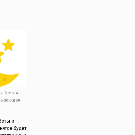
ь. Третья
убывающая
боты и
нятое будет