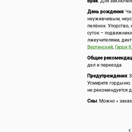
Брак
: Для заключен
День рождения
: Ч
неуживчивым, неуст
пелёнок. Упорство,
суток – подвижники
лжеучителями, дикт
Вертинский
,
Гарри 
Общие рекомендац
дел и переезда.
Предупреждения
: 
Усмирите гордыню. 
не рекомендуется д
Сны
: Можно « зака