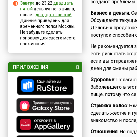
создают проблемы.
Завтра
до 23:22
двадцать
пятый
день лунного цикла,
Бизнес и деньги
: С
после -
двадцать шестой
.
Обсуждайте текущие
Данные приведены для
временного пояса Москвы.
Деловых предложен
Не забудьте сделать
поступок способен 
поправку для своего места
проживания!
Не рекомендуется з
есть риск стать же
если вы отправляет
ПРИЛОЖЕНИЯ
дней для смены раб
Здоровье
: Полагаю
Заболевшего в этот
пище, потому что с
Стрижка волос
: Бл
сделать жестче и г
знакомство и посл
Отношения
: Не под