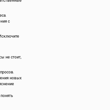
ветственные
еса.
ния с
 Исключите
ы не стоит,
просов.
тения новых
яснение
 понять