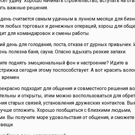
сёт удачу. Хорошо начинать строительство, вступать на от
ать важные решения.
ень считается самым удачным в лунном месяце для бизн
ля любых торговых и денежных операций, хорош для обще
дит для командировок и смены работы.
ий день для голодания, поста, отказа от дурных привычек.
ень полезна баня, сауна. Опасно вдыхать резкие запахи.
тите поднять эмоциональный фон и настроение? Идите в
трижка сегодня этому поспособствует. А вот красить волос
 времен.
прекрасно подходит для общения и совместного решения во
тельны и открыты, этим можно воспользоваться для обре
ния старых связей, установления дружеских контактов. Вы
учше отложить. Хорошо пообщаться с близкими людьми,
. Вы получите море удовольствия от общения, и сможете
вещи.