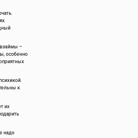
чать.
ях.
дный
 взаймы –
ы, особенно
гоприятных
психикой.
тельны к
т их
подарить
е надо