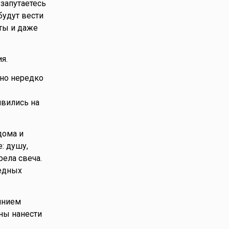
 запутаетесь
будут вести
ты и даже
я.
 но нередко
явились на
дома и
: душу,
рела свеча.
ведных
иянием
ны нанести