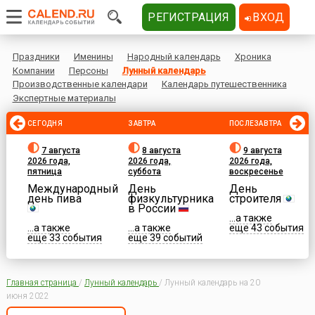
РЕГИСТРАЦИЯ
ВХОД
Праздники
Именины
Народный календарь
Хроника
Компании
Персоны
Лунный календарь
Производственные календари
Календарь путешественника
Экспертные материалы
СЕГОДНЯ
ЗАВТРА
ПОСЛЕЗАВТРА
7 августа
8 августа
9 августа
2026 года,
2026 года,
2026 года,
пятница
суббота
воскресенье
Международный
День
День
день пива
физкультурника
строителя
в России
...а также
...а также
...а также
еще 43 события
еще 33 события
еще 39 событий
Главная страница
/
Лунный календарь
/
Лунный календарь на 20
июня 2022