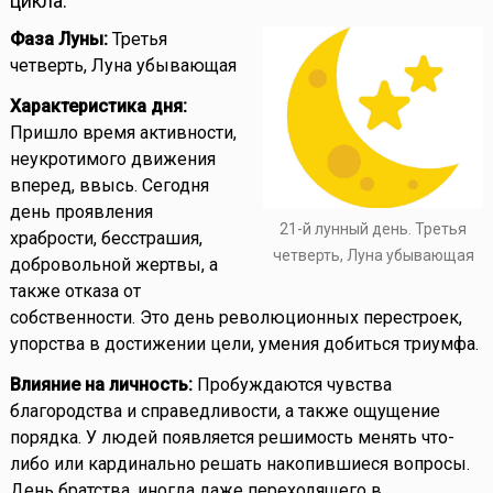
цикла:
Фаза Луны:
Третья
четверть, Луна убывающая
Характеристика дня:
Пришло время активности,
неукротимого движения
вперед, ввысь. Сегодня
день проявления
21-й лунный день. Третья
храбрости, бесстрашия,
четверть, Луна убывающая
добровольной жертвы, а
также отказа от
собственности. Это день революционных перестроек,
упорства в достижении цели, умения добиться триумфа.
Влияние на личность:
Пробуждаются чувства
благородства и справедливости, а также ощущение
порядка. У людей появляется решимость менять что-
либо или кардинально решать накопившиеся вопросы.
День братства, иногда даже переходящего в