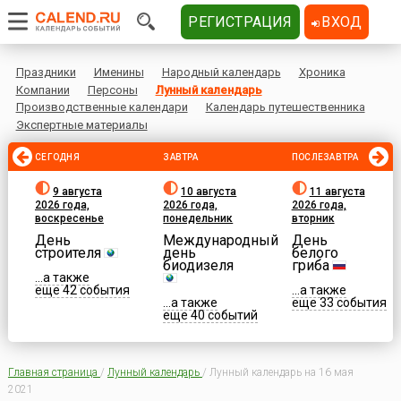
РЕГИСТРАЦИЯ
ВХОД
Праздники
Именины
Народный календарь
Хроника
Компании
Персоны
Лунный календарь
Производственные календари
Календарь путешественника
Экспертные материалы
СЕГОДНЯ
ЗАВТРА
ПОСЛЕЗАВТРА
9 августа
10 августа
11 августа
2026 года,
2026 года,
2026 года,
воскресенье
понедельник
вторник
День
Международный
День
строителя
день
белого
биодизеля
гриба
...а также
еще 42 события
...а также
...а также
еще 33 события
еще 40 событий
Главная страница
/
Лунный календарь
/
Лунный календарь на 16 мая
2021