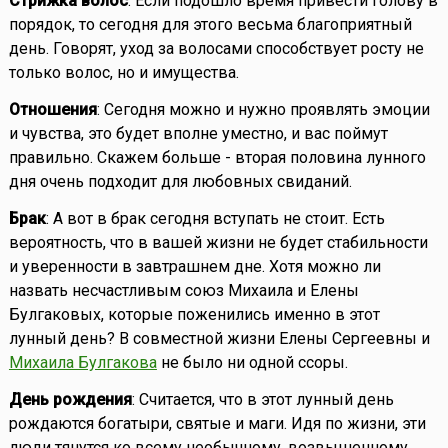
Стрижка волос
: Если подошло время привести голову в
порядок, то сегодня для этого весьма благоприятный
день. Говорят, уход за волосами способствует росту не
только волос, но и имущества.
Отношения
: Сегодня можно и нужно проявлять эмоции
и чувства, это будет вполне уместно, и вас поймут
правильно. Скажем больше - вторая половина лунного
дня очень подходит для любовных свиданий.
Брак
: А вот в брак сегодня вступать не стоит. Есть
вероятность, что в вашей жизни не будет стабильности
и уверенности в завтрашнем дне. Хотя можно ли
назвать несчастливым союз Михаила и Елены
Булгаковых, которые поженились именно в этот
лунный день? В совместной жизни Елены Сергеевны и
Михаила Булгакова
не было ни одной ссоры.
День рождения
: Считается, что в этот лунный день
рождаются богатыри, святые и маги. Идя по жизни, эти
люди тянутся ко всему необычному, возвышенному,