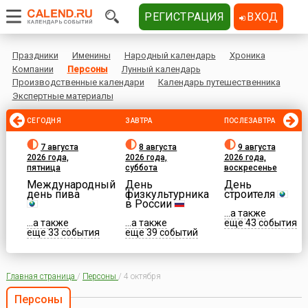
РЕГИСТРАЦИЯ
ВХОД
Праздники
Именины
Народный календарь
Хроника
Компании
Персоны
Лунный календарь
Производственные календари
Календарь путешественника
Экспертные материалы
СЕГОДНЯ
ЗАВТРА
ПОСЛЕЗАВТРА
7 августа
8 августа
9 августа
2026 года,
2026 года,
2026 года,
пятница
суббота
воскресенье
Международный
День
День
день пива
физкультурника
строителя
в России
...а также
...а также
...а также
еще 43 события
еще 33 события
еще 39 событий
Главная страница
/
Персоны
/
4 октября
Персоны