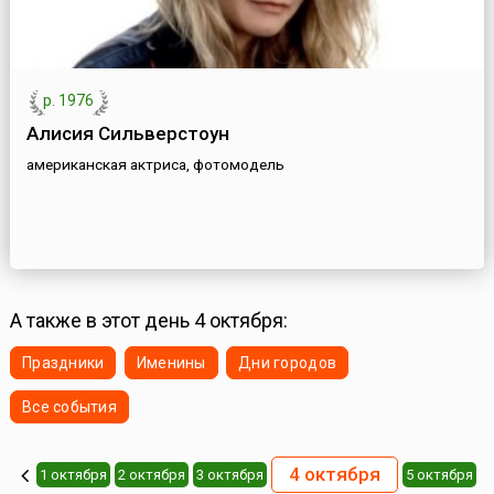
р. 1976
Алисия Сильверстоун
американская актриса, фотомодель
А также в этот день 4 октября:
Праздники
Именины
Дни городов
Все события
4 октября
1 октября
2 октября
3 октября
5 октября