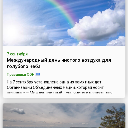
международная дата не...
7 сентября
Международный день чистого воздуха для
голубого неба
Праздники ООН
На 7 сентября установлена одна из памятных дат
Организации Объединённых Наций, которая носит
название — Международный день чистого воздуха для
голубого неба (англ. International Day of Clean Air for blue
skies). В 2020 году она отмечалась впервые.Ни для кого не
секрет, что проблема загрязнения окружающей среды уже
давно вошла в число глобальных проблем современности.
Деятельность человека и пр...