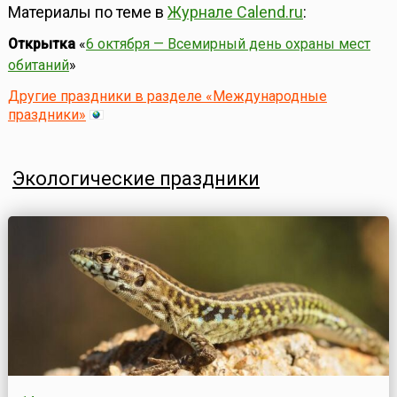
Материалы по теме в
Журнале Calend.ru
:
Открытка
«
6 октября — Всемирный день охраны мест
обитаний
»
Другие праздники в разделе «Международные
праздники»
Экологические праздники