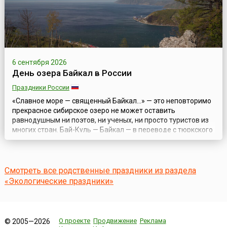
6 сентября 2026
День озера Байкал в России
Праздники России
«Славное море — священный Байкал...» — это неповторимо
прекрасное сибирское озеро не может оставить
равнодушным ни поэтов, ни ученых, ни просто туристов из
многих стран. Бай-Куль — Байкал — в переводе с тюркского
«богатое озеро». В целях усиления значимости этого
уникального природного явления и привлечения широкой
общественности к участию в мероприятиях по сохранению
озера в 1999 году был учр...
Смотреть все родственные праздники из раздела
«Экологические праздники»
О проекте
Продвижение
Реклама
© 2005—2026