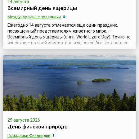
14 августа
Всемирный день ящерицы
Международные праздники
Ежегодно 14 августа отмечается еще один праздник,
посвященный представителям животного мира, –
Всемирный день ящерицы (англ. World Lizard Day). Точно не
известно – по чьей инициативе и когда он был установлен.
Но, по одной из версий, авторство Дня приписывается
американскому биологу Джону Хантеру, который в 2004
году придумал этот праздник с целью привлечения
внимания к угрозам, которым подвер...
29 августа 2026
День финской природы
Праздники Финляндии