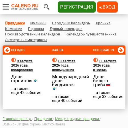
РЕГИСТРАЦИЯ
ВХОД
Праздники
Именины
Народный календарь
Хроника
Компании
Персоны
Лунный календарь
Производственные календари
Календарь путешественника
Экспертные материалы
СЕГОДНЯ
ЗАВТРА
ПОСЛЕЗАВТРА
9 августа
10 августа
11 августа
2026 года,
2026 года,
2026 года,
воскресенье
понедельник
вторник
День
Международный
День
строителя
день
белого
биодизеля
гриба
...а также
еще 42 события
...а также
...а также
еще 33 события
еще 40 событий
Главная страница
/
Праздники
/
Международные праздники
/
Всемирный день охраны мест обитаний