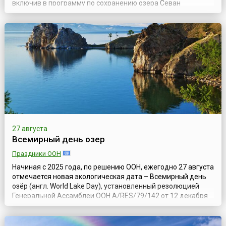
включив в программу по сохранению озера Севан
мероприятия, направленные на улучшение экологических
условий озера и прилегающих районов. Они проходят под
контролем сотрудников Севанского Национального парка.
В этих мероприятиях, одно из которых — очистк...
27 августа
Всемирный день озер
Праздники ООН
Начиная с 2025 года, по решению ООН, ежегодно 27 августа
отмечается новая экологическая дата – Всемирный день
озёр (англ. World Lake Day), установленный резолюцией
Генеральной Ассамблеи ООН A/RES/79/142 от 12 декабря
2024 года и посвящённый таким удивительным водным
экосистемам, как озёра, которые играют неоценимую роль
в жизни планеты Земля.По мнению учредителей Дня, эта