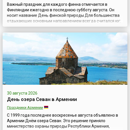
Важный праздник для каждого финна отмечается в
Финляндии ежегодно в последнюю субботу августа. Он
носит название День финской природы.Для большинства
отдыхающих основным направлением всегда считался юг:
тёплое море, солнце, горячий песок, пальмы, лазурные
бухты и лагуны. Очень романтично. Однако, есть люди,
которых всегда манило в противоположную сторону – на
север. Красота и сказочный мир сев...
30 августа 2026
День озера Севан в Армении
Праздники Армении
С 1999 года последнее воскресенье августа объявлено в
Армении Днём озера Севан. Это решение приняло
министерство охраны природы Республики Армения,