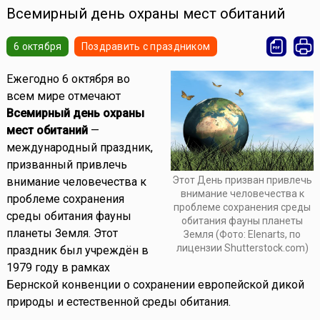
Всемирный день охраны мест обитаний
6 октября
Поздравить с праздником
Ежегодно 6 октября во
всем мире отмечают
Всемирный день охраны
мест обитаний
—
международный праздник,
призванный привлечь
Этот День призван привлечь
внимание человечества к
внимание человечества к
проблеме сохранения
проблеме сохранения среды
среды обитания фауны
обитания фауны планеты
планеты Земля. Этот
Земля (Фото: Elenarts, по
лицензии Shutterstock.com)
праздник был учреждён в
1979 году в рамках
Бернской конвенции о сохранении европейской дикой
природы и естественной среды обитания.