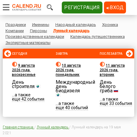
РЕГИСТРАЦИЯ
ВХОД
Праздники
Именины
Народный календарь
Хроника
Компании
Персоны
Лунный календарь
Производственные календари
Календарь путешественника
Экспертные материалы
СЕГОДНЯ
ЗАВТРА
ПОСЛЕЗАВТРА
9 августа
10 августа
11 августа
2026 года,
2026 года,
2026 года,
воскресенье
понедельник
вторник
День
Международный
День
строителя
день
белого
биодизеля
гриба
...а также
еще 42 события
...а также
...а также
еще 33 события
еще 40 событий
Главная страница
/
Лунный календарь
/
Лунный календарь на 19 мая
2021