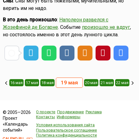
Сны
: Сны могут быть тяжёлыми, мучительными, но
верить им не надо.
В это день произошло
:
Наполеон развелся с
Жозефиной де Богарне
. Событие
произошло не вдруг
,
но состоялось именно в этот день лунного цикла.
19 мая
16 мая
17 мая
18 мая
20 мая
21 мая
22 мая
О проекте
Продвижение
Реклама
© 2005—2026
Контакты
Информеры
Проект
«Календарь
Условия использования сайта
событий»
Пользовательское соглашение
Политика конфиденциальности