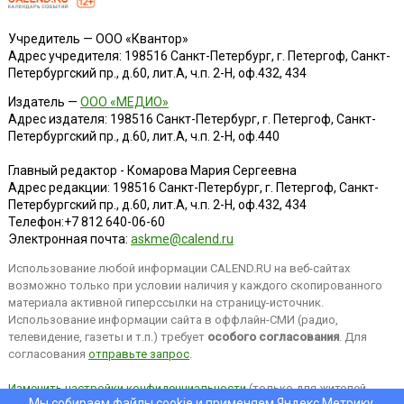
Учредитель — ООО «Квантор»
Адрес учредителя: 198516 Санкт-Петербург, г. Петергоф, Санкт-
Петербургский пр., д.60, лит.А, ч.п. 2-Н, оф.432, 434
Издатель —
ООО «МЕДИО»
Адрес издателя: 198516 Санкт-Петербург, г. Петергоф, Санкт-
Петербургский пр., д.60, лит.А, ч.п. 2-Н, оф.440
Главный редактор - Комарова Мария Сергеевна
Адрес редакции:
198516
Санкт-Петербург, г. Петергоф
,
Санкт-
Петербургский пр., д.60, лит.А, ч.п. 2-Н, оф.432, 434
Телефон:
+7 812 640-06-60
Электронная почта:
askme@calend.ru
Использование любой информации CALEND.RU на веб-сайтах
возможно только при условии наличия у каждого скопированного
материала активной гиперссылки на страницу-источник.
Использование информации сайта в оффлайн-СМИ (радио,
телевидение, газеты и т.п.) требует
особого согласования
. Для
согласования
отправьте запрос
.
Изменить настройки конфиденциальности
(только для жителей
Мы собираем файлы cookie и применяем
Яндекс.Метрику
.