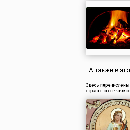
природы. Богиня М
устанавливает на з
свое Царство снего
морозов до приход
Весны.Мара-Морен
издревле почитала
Тёмный Лик Велико
Богини — Матери в
сущего. Если Свет
даёт всякому живо
жизнь и тепло, то 
Мара обрека...
А также в эт
Здесь перечислены 
страны, но не явля