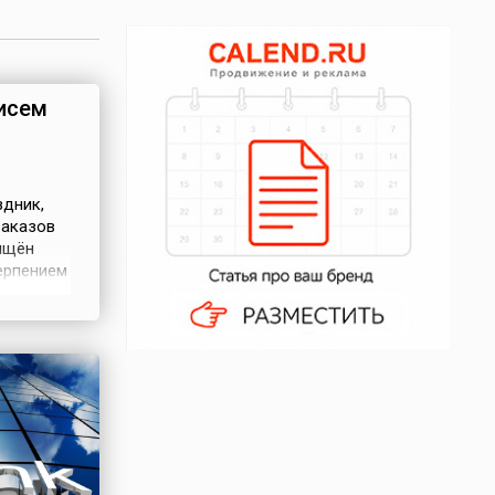
писем
здник,
заказов
ящён
терпением
но 4
т
зу, или