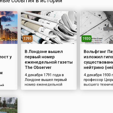
ные события в истории
1791
1930
В Лондоне вышел
Вольфганг Па
ост у
первый номер
изложил гипо
еженедельной газеты
существован
The Observer
нейтрино (не
м
4 декабря 1791 года в
4 декабря 1930 
Лондоне вышел первый
профессор Цюр
номер еженедельной
высшего технич
ний
воскресной газеты The
училища Вольфг
т
Observer («Наблюдатель»).
(1900–1958), оди
Эта британская газета
создателей сов
является первой и
квантовой физик
ие
старейшей в мире
направил на
 к