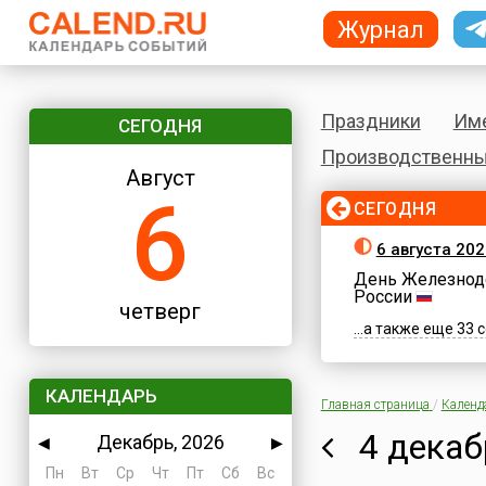
Журнал
Праздники
Им
СЕГОДНЯ
Производственны
Август
6
СЕГОДНЯ
6 августа 202
День Железнод
России
четверг
...а также еще 33
КАЛЕНДАРЬ
Главная страница
/
Календ
4 декаб
Декабрь, 2026
◀
▶
Пн
Вт
Ср
Чт
Пт
Сб
Вс