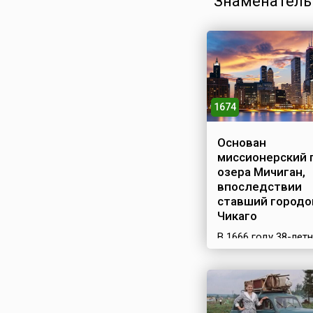
Знаменатель
1674
Основан
миссионерский п
озера Мичиган,
впоследствии
ставший городо
Чикаго
В 1666 году 38-лет
иезуит Жак Маркет
отправился во
французские
североамериканск
владения обращать