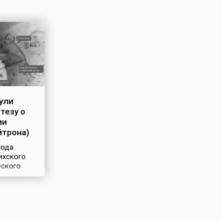
ули
тезу о
ии
йтрона)
года
ихского
еского
анг Паули
н из
ременной
и,