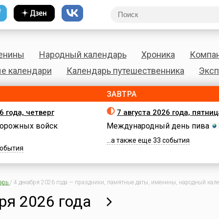
енины
Народный календарь
Хроника
Компа
е календари
Календарь путешественника
Эксп
ЗАВТРА
6 года, четверг
7 августа 2026 года, пятниц
орожных войск
Международный день пива
...а также еще 33 события
 события
арь
/
4 декабря 2026 года — праздники, памятные даты, именины, народный кале
ря 2026 года