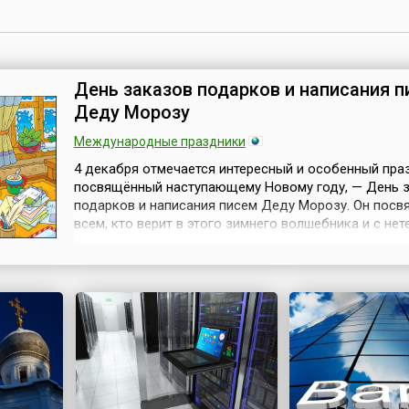
День заказов подарков и написания 
Деду Морозу
Международные праздники
4 декабря отмечается интересный и особенный пра
посвящённый наступающему Новому году, — День 
подарков и написания писем Деду Морозу. Он посв
всем, кто верит в этого зимнего волшебника и с не
ждёт чудесный праздник — Новый год.Обычно имен
декабря во многих странах мира почтамты начинаю
предоставлять услуги по отправке писем Деду Моро
открываются специальны...