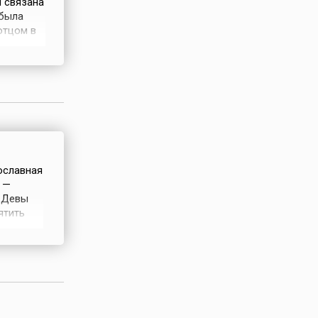
й связана
 была
отцом в
ксимиана
а
истиан.
вославная
 —
и Девы
ятить
в
 с
енное