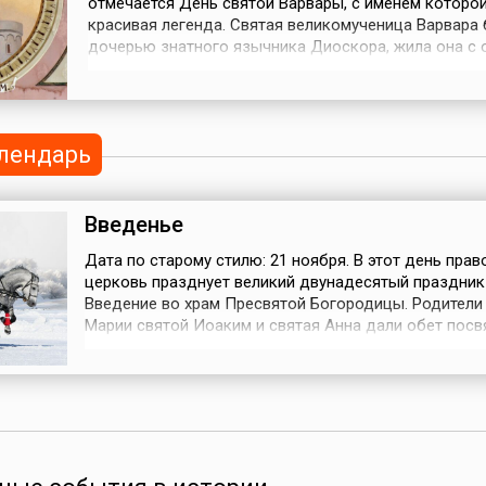
отмечается День святой Варвары, с именем которо
красивая легенда. Святая великомученица Варвара
дочерью знатного язычника Диоскора, жила она с 
городе Илиополе Финикийском, в царствование Ма
Галерия (305—311). Она рано лишилась матери и был
окружена прислугой, среди которой было немало хр
Когда Диоскор уз...
лендарь
Введенье
Дата по старому стилю: 21 ноября. В этот день пра
церковь празднует великий двунадесятый праздник
Введение во храм Пресвятой Богородицы. Родител
Марии святой Иоаким и святая Анна дали обет посв
свою дочь богу и в трехлетнем возрасте привели ее 
Иерусалимский храм. Там она воспитывалась вместе
другими благочестивыми девушками, изучала Свящ
Писание, занималась рукоделие...