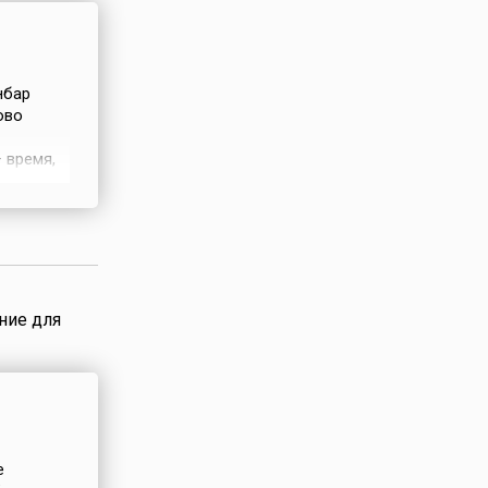
и — мать
оскольку
ень
т
нбар
ово
я на своих
 время,
ание
нный
и (Utpanna
огда
но,
ыдущего
екомен...
ние для
е