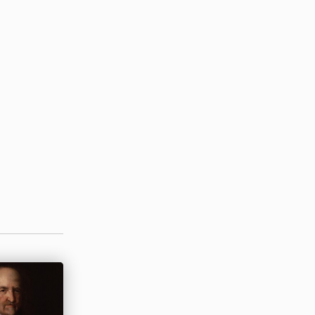
ю
о вопросам
и,
Тюбингине,
ом
ипотезу о
нейтрино.
» частицу
оном,
тоящий»
ще не был