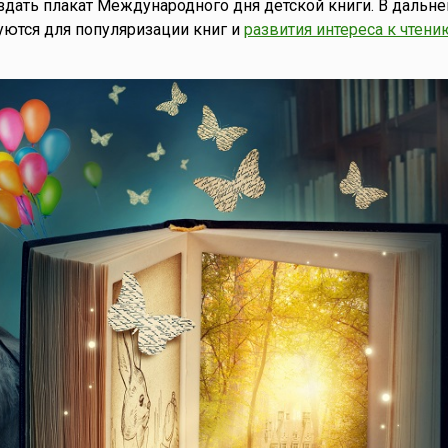
оздать плакат Международного дня детской книги. В дальн
ются для популяризации книг и
развития интереса к чтени