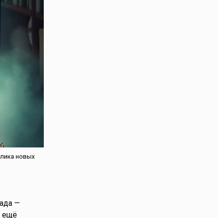
блика новых
рада —
ё ещё