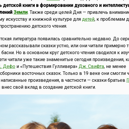
 детской книги в формировании духовного и интеллекту
олений
Земли
. Также среди целей Дня — привлечь внимани
му искусству и книжной культуре для
детей
, к проблемам 
спространению детского чтения.
детская литература появилась сравнительно недавно. До се
ом рассказывали сказки устно, или они читали примерно то
 басни. Но в основном круг детского чтения сводился к из
дети читали уже такие знаменитые сегодня произведения, к
. Дефо
и «Путешествия Гулливера»
Дж. Свифта
, не менее
борники восточных сказок. Только в 19 веке они смогли ч
 написанные произведения, в частности — сказки братьев
 внес свой вклад в создание детской книги.