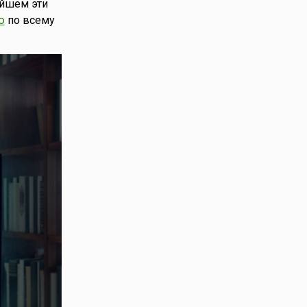
ейшем эти
ю
по всему