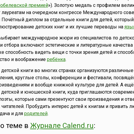
обелевской премией
»). Золотую медаль с профилем вели
 лауреатам на очередном конгрессе Международного сове
 и Почётный диплом за отдельные книги для детей, который
люстрирование детских книг и их лучшие переводы на
язы
выбирает международное жюри из специалистов по детск
ии отбора включают эстетические и литературные качества
же способность видеть вещи с точки зрения детей и способ
ство и воображение
ребёнка
.
детской книги во многих странах организуются различные
ления, круглые столы, конференции и фестивали, посвящ
изведениям и вообще книжной культуре для детей. А ещё
и детской и юношеской книги, куда приглашаются соврем
 поэты, которые сами презентуют свои произведения и отв
читателей. Пробудить интерес детей к книгам и привить л
дача и для
родителей
.
о теме в
Журнале Calend.ru
: