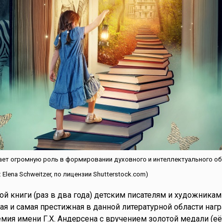
рает огромную роль в формировании духовного и интеллектуального о
Elena Schweitzer, по лицензии Shutterstock.com)
ой книги (раз в два года) детским писателям и художникам
ая и самая престижная в данной литературной области наг
ия имени Г.Х. Андерсена с вручением золотой медали (е