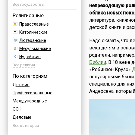
Азербайджан
Все государства
непреходящую роль
Албания
облика новых пок
Религиозные
литературе, книжно
Аргентина
Православные
детской книги и ра
Армения
Католические
Афганистан
Надо сказать, что 
Лютеранские
Багамы
века детям в основн
Мусульманские
Бахрейн
родители, например,
Иудейские
Бельгия
Библии
. В 18 веке 
Буддийские
Все религии
«Робинзон Крузо»
Д
Болгария
Индуизм
По категориям
популярными были с
Босния
Бахаи
специально для них
Детские
Бразилия
Зороастризм
Андерсена, который
Профессиональные
Великобритания
Славянские
Международные
Венгрия
Языческие
ООН
Вьетнам
Деловые
Германия
Дни воинской славы России
Все категории
Греция
Армейские
Грузия