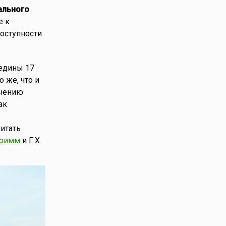
ального
е к
доступности
редины 17
 же, что и
учению
ак
итать
Гримм
и Г.Х.