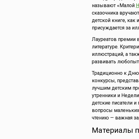
Эквадор
называют «Малой
Н
сказочника вручают
Эстония
детской книге, как
Эфиопия
присуждается за ил
Южная Корея
Южная Осетия
Лауреатов премии 
литературе. Критер
Ямайка
иллюстраций, а так
Япония
развивать любопыт
Традиционно к Дню 
конкурсы, представ
лучшим детским про
утренники и Недел
детские писатели и
вопросы маленьких 
чтению — важная за
Материалы п