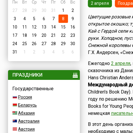
Пн
Вт
Ср
Чт
Пт
Сб
Вс
2 апреля
Поздра
27
28
29
30
31
1
2
Цветущие розовые 
3
4
5
6
7
8
9
открытое окошко; ту
10
11
12
13
14
15
16
Кай с Гердой сели к
17
18
19
20
21
22
23
руки. Холодное, пу
24
25
26
27
28
29
30
Снежной королевы б
31
1
2
3
4
5
6
Г.Х. Андерсен, «Сн
Ежегодно
2 апреля
,
сказочника из Дан
ПРАЗДНИКИ
Hans Christian Ande
Международный де
Государственные
Children's Book Day
Россия
году по решению Меж
Беларусь
Books for Young Peo
немецкая
писатель
Абхазия
Австралия
В этот день органи
Австрия
необходимо с малы