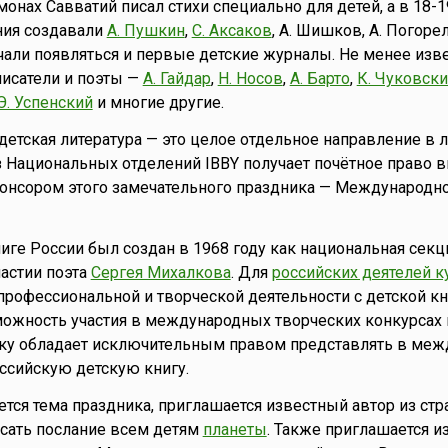
онах Савватий писал стихи специально для детей, а в 18-1
ния создавали
А. Пушкин
,
С. Аксаков
, А. Шишков, А. Погоре
ачали появляться и первые детские журналы. Не менее изв
писатели и поэты —
А. Гайдар
,
Н. Носов
,
А. Барто
,
К. Чуковск
Э. Успенский
и многие другие.
детская литература — это целое отдельное направление в л
 Национальных отделений IBBY получает почётное право в
нсором этого замечательного праздника — Международно
ниге России был создан в 1968 году как национальная секц
частии поэта
Сергея Михалкова
. Для
российских деятелей к
профессиональной и творческой деятельности с детской кн
ожность участия в международных творческих конкурсах 
ьку обладает исключительным правом представлять в ме
ссийскую детскую книгу.
тся тема праздника, приглашается известный автор из стр
исать послание всем детям
планеты
. Также приглашается 