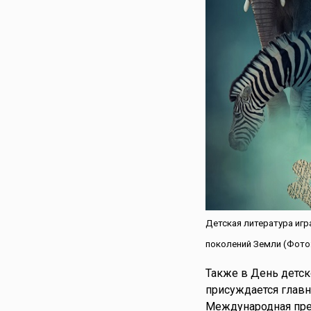
Сирия
Словакия
Словения
Таджикистан
Таиланд
Тунис
Туркменистан
Турция
Узбекистан
Украина
Финляндия
Франция
Детская литература иг
Хорватия
поколений Земли (Фото: 
Черногория
Чехия
Также в День детск
Швейцария
присуждается главн
Швеция
Международная прем