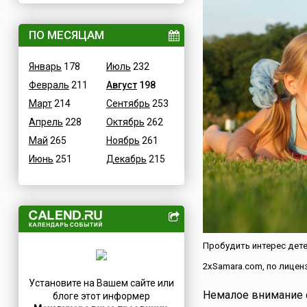
Величественные
Дания
ВОВ
ПО МЕСЯЦАМ
Египет
Водные
Зимбабве
Январь
178
Июль
232
Гастрономические
Израиль
Февраль
211
Август
198
В честь икон
Индия
Март
214
Сентябрь
253
Дни памяти святых
Иордания
Апрель
228
Октябрь
262
Конституционные
Ирак
Май
265
Ноябрь
261
Культурные
Иран
Июнь
251
Декабрь
215
Масс-медийные
Ирландия
Молодежные
Исландия
Научно-технические
Испания
Независимые
Италия
Необычные
Йемен
Пробудить интерес дете
Природные
Казахстан
2xSamara.com, по лиценз
Медицинские
Камерун
Установите на Вашем сайте или
Посты
Немалое внимание с
Канада
блоге этот информер