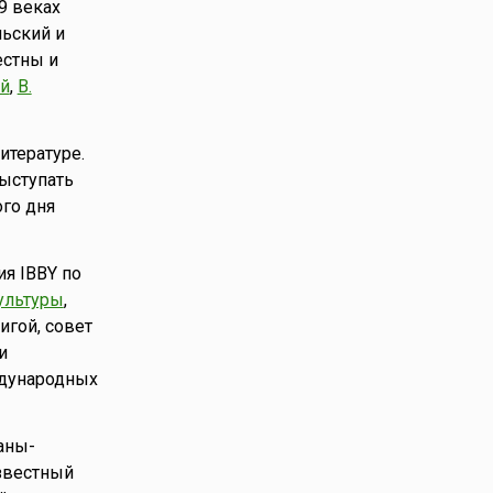
9 веках
льский и
естны и
ий
,
В.
итературе.
ыступать
го дня
ия IBBY по
ультуры
,
игой, совет
и
ждународных
аны-
известный