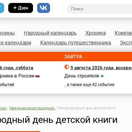
енины
Народный календарь
Хроника
Компа
е календари
Календарь путешественника
Эксп
ЗАВТРА
6 года, суббота
9 августа 2026 года, воскр
рника в России
День строителя
 событий
...а также еще 42 события
ики
/
Международные праздники
/
Международный день детской книги
одный день детской книги