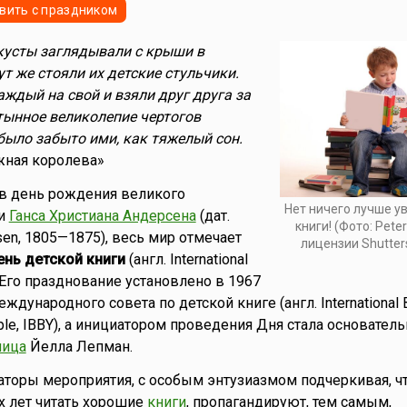
вить с праздником
кусты заглядывали с крыши в
т же стояли их детские стульчики.
аждый на свой и взяли друг друга за
стынное великолепие чертогов
ыло забыто ими, как тяжелый сон.
ежная королева»
 в день рождения великого
Нет ничего лучше у
ии
Ганса Христиана Андерсена
(дат.
книги! (Фото: Pete
rsen, 1805—1875), весь мир отмечает
лицензии Shutter
нь детской книги
(англ. International
). Его празднование установлено в 1967
дународного совета по детской книге (англ. International 
ple, IBBY), а инициатором проведения Дня стала основател
ница
Йелла Лепман.
заторы мероприятия, с особым энтузиазмом подчеркивая, ч
х лет читать хорошие
книги
, пропагандируют, тем самым,