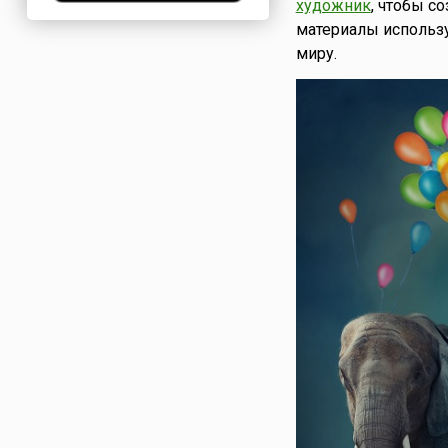
художник
, чтобы с
Нигерия
материалы использу
Нидерланды
миру.
Новая Зеландия
Норвегия
ОАЭ
Оман
Пакистан
Палестина
Панама
Перу
Польша
Португалия
Румыния
США
Саудовская Аравия
Сербия