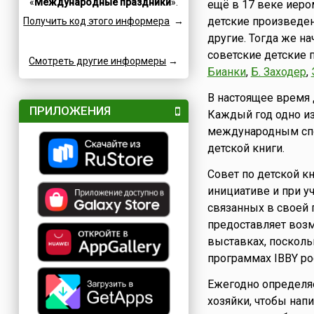
«
Международные праздники
».
ещё в 17 веке иером
Семейные
Катар
детские произведе
Получить код этого информера
→
Сетевые
Кипр
другие. Тогда же н
Славные
Китай
советские детские 
Смотреть другие информеры
Спортивные
→
Коми
Бианки
,
Б. Заходер
,
Турниры
Коста-Рика
В настоящее время 
Творческие
Куба
ПРИЛОЖЕНИЯ
Каждый год одно из
Учительские
Кувейт
международным спо
Фестивали
Кыргызстан
детской книги.
Финансовые
Лаос
Совет по детской к
Флотские
Латвия
инициативе и при у
Экологические
Ливан
связанных в своей 
Юридические
Литва
предоставляет возм
Языковые
Люксембург
выставках, поскол
Мадагаскар
программах IBBY ро
Македония
Ежегодно определяе
Мексика
хозяйки, чтобы нап
Молдова