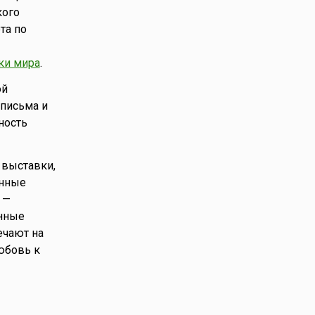
кого
та по
ки мира
.
ой
 письма и
ность
 выставки,
ённые
 —
енные
ечают на
юбовь к