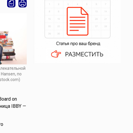
влекательной
r Hansen, по
stock.com)
Board on
ьница IBBY —
то