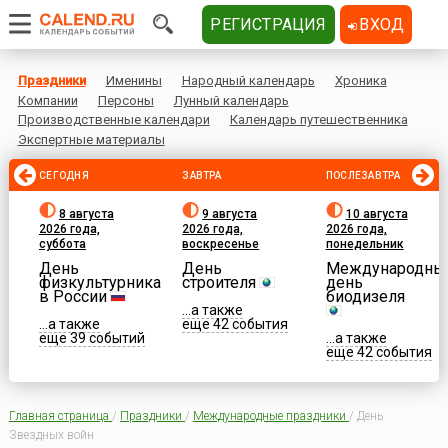
РЕГИСТРАЦИЯ
ВХОД
Праздники
Именины
Народный календарь
Хроника
Компании
Персоны
Лунный календарь
Производственные календари
Календарь путешественника
Экспертные материалы
СЕГОДНЯ
ЗАВТРА
ПОСЛЕЗАВТРА
8 августа
9 августа
10 августа
2026 года,
2026 года,
2026 года,
суббота
воскресенье
понедельник
День
День
Международны
физкультурника
строителя
день
в России
биодизеля
...а также
...а также
еще 42 события
еще 39 событий
...а также
еще 42 события
Главная страница
/
Праздники
/
Международные праздники
/
День
Звездных войн