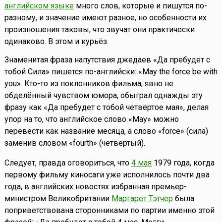
английском языке
много слов, которые и пишутся по-
разному, и значение имеют разное, но особенности их
произношения таковы, что звучат они практически
одинаково. В этом и курьёз.
Знаменитая фраза напутствия джедаев «Да пребудет с
тобой Сила» пишется по-английски: «May the force be with
you». Кто-то из поклонников фильма, явно не
обделённый чувством юмора, обыграл однажды эту
фразу как «Да пребудет с тобой четвёртое мая», делая
упор на то, что английское слово «May» можно
перевести как название месяца, а слово «force» (сила)
заменив словом «fourth» (четвёртый).
Следует, правда оговориться, что
4 мая
1979 года, когда
первому фильму киносаги уже исполнилось почти два
года, в английских новостях избранная премьер-
министром Великобритании
Маргарет Тэтчер
была
поприветствована сторонниками по партии именно этой