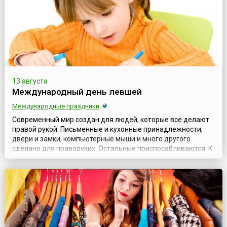
13 августа
Международный день левшей
Международные праздники
Современный мир создан для людей, которые всё делают
правой рукой. Письменные и кухонные принадлежности,
двери и замки, компьютерные мыши и много другого
сделано для праворуких. Остальные приспосабливаются. К
счастью, леворуких школьников уже не заставляют писать
правой рукой, но и в настоящее время встречаются
некоторые родители, воспитатели или даже учителя,
которые пытаются переучить «неправиль...