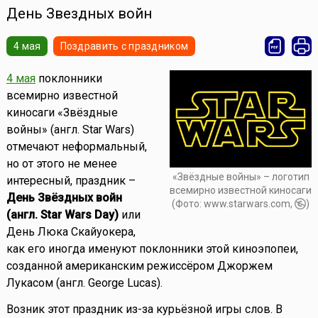
День Звездных войн
4 мая
Поздравить с праздником
4 мая
поклонники
всемирно известной
киносаги «Звёздные
войны» (англ. Star Wars)
отмечают неформальный,
но от этого не менее
«Звёздные войны» – логотип
интересный, праздник –
всемирно известной киносаги
День Звёздных войн
(Фото: www.starwars.com,
)
(англ. Star Wars Day)
или
День Люка Скайуокера,
как его иногда именуют поклонники этой киноэпопеи,
созданной американским режиссёром Джоржем
Лукасом (англ. George Lucas).
Возник этот праздник из-за курьёзной игры слов. В