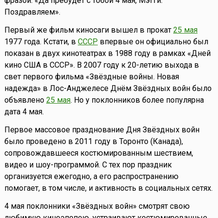
фразой: «Да пребудет с тобой 4 мая, Мэгги.
Поздравляем».
Первый же фильм киносаги вышел в прокат
25 мая
1977 года. Кстати, в
СССР
впервые он официально был
показан в двух кинотеатрах в 1988 году в рамках «Дней
кино США в СССР». В 2007 году к 20-летию выхода в
свет первого фильма «Звёздные войны. Новая
надежда» в Лос-Анджелесе Днём Звёздных войн было
объявлено
25 мая
. Но у поклонников более популярна
дата 4 мая.
Первое массовое празднование Дня Звёздных войн
было проведено в 2011 году в Торонто (Канада),
сопровождавшееся костюмированным шествием,
видео и шоу-программой. С тех пор праздник
организуется ежегодно, а его распространению
помогает, в том числе, и активность в социальных сетях.
4 мая поклонники «Звёздных войн» смотрят свою
любимую киноэпопею, устраивают костюмированные