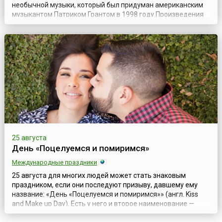
необычной музыки, который был придуман американским
музыкантом Патриком Грантом в 1998 году.Произведения
этого композитора представляют собой синтез различных
жанров и стилей — от популярной и классической музыки
до пост-панка, эмбиента и этнической музыки. В начале
своей творческой карьер...
25 августа
День «Поцелуемся и помиримся»
Международные праздники
25 августа для многих людей может стать знаковым
праздником, если они последуют призыву, давшему ему
название: «День «Поцелуемся и помиримся»» (англ. Kiss
and Make up Day). Есть у него и второе наименование —
День примирительного поцелуя.Поцелуй — один из