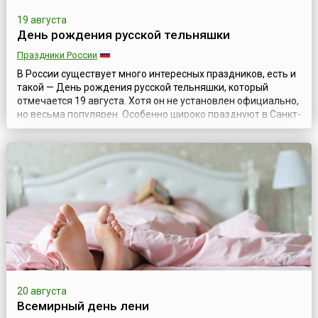
19 августа
День рождения русской тельняшки
Праздники России
В России существует много интересных праздников, есть и
такой — День рождения русской тельняшки, который
отмечается 19 августа. Хотя он не установлен официально,
но весьма популярен. Особенно широко празднуют в Санкт-
Петербурге, где энтузиасты отмечают его как собственную
традицию. Тельняшка (в народе также — тельник) —
нательная полосатая рубаха (отсюда и название), которую
как предмет унифор...
20 августа
Всемирный день лени