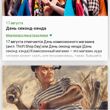
17 августа
День секонд-хенда
Международные праздники
17 августа отмечается День комиссионного магазина
(англ. Thrift Shop Day) или День секонд-хенда (День
секонд-хэнда).Комиссионный магазин — это магазин, куда
человек может сдать для продажи вещь, товар, бывший в
употреблении, подержанный, практически новый или даже
новый, в котором отсутствует необходимость. Хозяин
комиссионного магазина проверяет состояние товара
перед тем, как принять его у в...