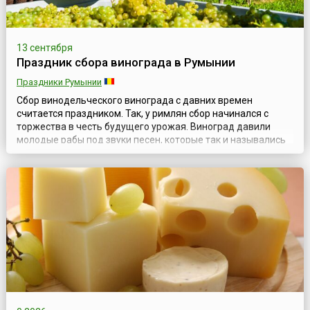
13 сентября
Праздник сбора винограда в Румынии
Праздники Румынии
Сбор винодельческого винограда с давних времен
считается праздником. Так, у римлян сбор начинался с
торжества в честь будущего урожая. Виноград давили
молодые рабы под звуки песен, которые так и назывались
«песни пресса» или «песни вина». В античности во время
уборки урожая винограда никто не смел наказать раба,
который мог выругать хозяина и выпить любое количество
вина (или в обратном поря...