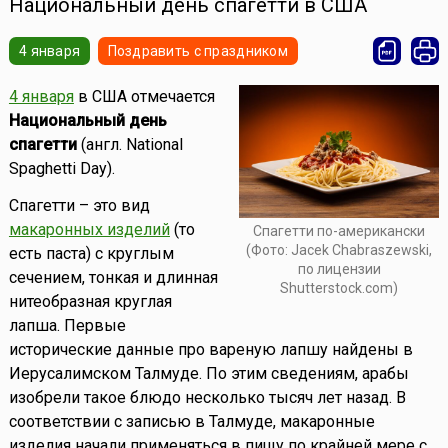
Национальный день спагетти в США
4 января
Поздравить с праздником
4 января
в США отмечается
Национальный день
спагетти
(англ. National
Spaghetti Day).
Спагетти – это вид
макаронных изделий
(то
Спагетти по-американски
(Фото: Jacek Chabraszewski,
есть паста) с круглым
по лицензии
сечением, тонкая и длинная
Shutterstock.com)
нитеобразная круглая
лапша. Первые
исторические данные про вареную лапшу найдены в
Иерусалимском Талмуде. По этим сведениям, арабы
изобрели такое блюдо несколько тысяч лет назад. В
соответствии с записью в Талмуде, макаронные
изделия начали применяться в пищу по крайней мере с