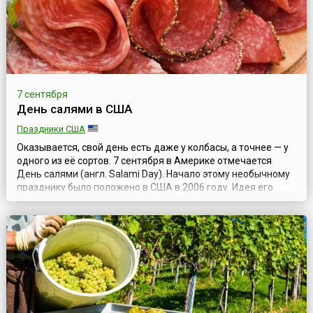
7 сентября
День салями в США
Праздники США
Оказывается, свой день есть даже у колбасы, а точнее — у
одного из её сортов. 7 сентября в Америке отмечается
День салями (англ. Salami Day). Начало этому необычному
празднику было положено в США в 2006 году. Идея его
проведения пришла в голову двум подругам Кристине и
Вирджинии — любительницам этого вкусного продукта.
Именно 7 сентября они, находясь у себя дома, в городе
Хенрико (штат Вирджин...