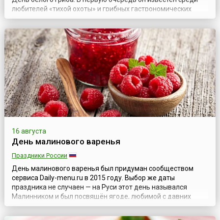
любителей «тихой охоты» и грибных гастрономических
блюд.Белый гриб – настоящий царь грибов. Он
произрастает по всей европейской лесной зоне, в тайге, на
Кавказе, хорошо адаптирован к любым видам почв,
исключая торфянистые. Считается, чт...
16 августа
День малинового варенья
Праздники России
День малинового варенья был придуман сообществом
сервиса Daily-menu.ru в 2015 году. Выбор же даты
праздника не случаен — на Руси этот день назывался
Малинником и был посвящён ягоде, любимой с давних
времен всеми, вне зависимости от возраста и социального
положения. Малину ценили во все времена за её вкус и