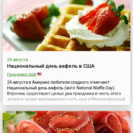
полезные качества и использовали не только как продукт
питания, но и как целебное средст...
24 августа
Национальный день вафель в США
Праздники США
24 августа в Америке любители сладкого отмечают
Национальный день вафель (англ. National Waffle Day).
Впрочем, существуют целых два праздника в честь этого
десерта: кроме американского есть еще и Международный
день вафель, отмечаемый 25 марта.Чем же отличается
американское лакомство? Эти вафли — не хрустящие
пластинки, к которым привыкли жители европейских стран,
а небольшие «оладьи», которые ...