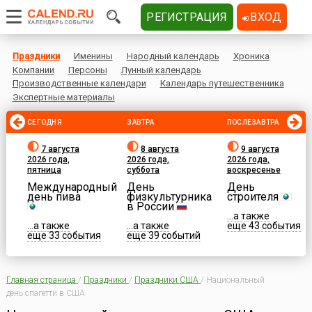
РЕГИСТРАЦИЯ
ВХОД
Праздники
Именины
Народный календарь
Хроника
Компании
Персоны
Лунный календарь
Производственные календари
Календарь путешественника
Экспертные материалы
СЕГОДНЯ
ЗАВТРА
ПОСЛЕЗАВТРА
7 августа
8 августа
9 августа
2026 года,
2026 года,
2026 года,
пятница
суббота
воскресенье
Международный
День
День
день пива
физкультурника
строителя
в России
...а также
...а также
...а также
еще 43 события
еще 33 события
еще 39 событий
Главная страница
/
Праздники
/
Праздники США
/
Национальный
день спагетти в США