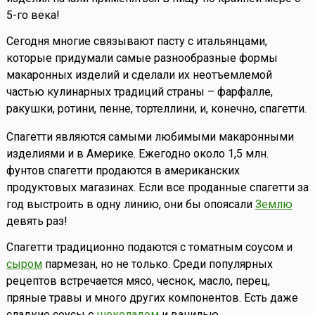
5-го века!
Сегодня многие связывают пасту с итальянцами,
которые придумали самые разнообразные формы
макаронных изделий и сделали их неотъемлемой
частью кулинарных традиций страны – фарфалле,
ракушки, ротини, пенне, тортеллини, и, конечно, спагетти.
Спагетти являются самыми любимыми макаронными
изделиями и в Америке. Ежегодно около 1,5 млн.
фунтов спагетти продаются в американских
продуктовых магазинах. Если все проданные спагетти за
год выстроить в одну линию, они бы опоясали
Землю
девять раз!
Спагетти традиционно подаются с томатным соусом и
сыром
пармезан, но не только. Среди популярных
рецептов встречается мясо, чеснок, масло, перец,
пряные травы и много других компонентов. Есть даже
сладкие соусы с
шоколадом
и ванилью.