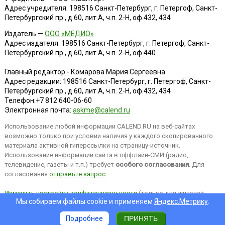
Адрес учредителя: 198516 Санкт-Петербург, г. Петергоф, Санкт-
Петербургский пр., д.60, лит.А, ч.п. 2-Н, оф.432, 434
Издатель —
ООО «МЕДИО»
Адрес издателя: 198516 Санкт-Петербург, г. Петергоф, Санкт-
Петербургский пр., д.60, лит.А, ч.п. 2-Н, оф.440
Главный редактор - Комарова Мария Сергеевна
Адрес редакции:
198516
Санкт-Петербург, г. Петергоф
,
Санкт-
Петербургский пр., д.60, лит.А, ч.п. 2-Н, оф.432, 434
Телефон:
+7 812 640-06-60
Электронная почта:
askme@calend.ru
Использование любой информации CALEND.RU на веб-сайтах
возможно только при условии наличия у каждого скопированного
материала активной гиперссылки на страницу-источник.
Использование информации сайта в оффлайн-СМИ (радио,
телевидение, газеты и т.п.) требует
особого согласования
. Для
согласования
отправьте запрос
.
Изменить настройки конфиденциальности
(только для жителей
Мы собираем файлы cookie и применяем
Яндекс.Метрику
.
EEA).
Подробнее
ПРИНЯТЬ