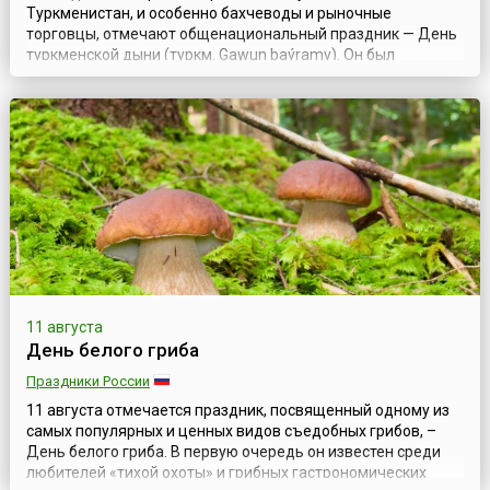
Туркменистан, и особенно бахчеводы и рыночные
торговцы, отмечают общенациональный праздник — День
туркменской дыни (туркм. Gawun baýramy). Он был
учрежден в 1994 году первым президентом страны
Сапармуратом Ниязовым.На территории Туркменистана
уже несколько тысячелетий выращивают бахчевые
культуры, в том числе сладкие, сочные, ароматные дыни.
Это подт...
11 августа
День белого гриба
Праздники России
11 августа отмечается праздник, посвященный одному из
самых популярных и ценных видов съедобных грибов, –
День белого гриба. В первую очередь он известен среди
любителей «тихой охоты» и грибных гастрономических