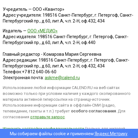
Учредитель — ООО «Квантор»
Адрес учредителя: 198516 Санкт-Петербург, г. Петергоф, Санкт-
Петербургский пр., д.60, лит.А, ч.п. 2-Н, оф.432, 434
Издатель —
ООО «МЕДИО»
Адрес издателя: 198516 Санкт-Петербург, г. Петергоф, Санкт-
Петербургский пр., д.60, лит.А, ч.п. 2-Н, оф.440
Главный редактор - Комарова Мария Сергеевна
Адрес редакции:
198516
Санкт-Петербург, г. Петергоф
,
Санкт-
Петербургский пр., д.60, лит.А, ч.п. 2-Н, оф.432, 434
Телефон:
+7 812 640-06-60
Электронная почта:
askme@calend.ru
Использование любой информации CALEND.RU на веб-сайтах
возможно только при условии наличия у каждого скопированного
материала активной гиперссылки на страницу-источник.
Использование информации сайта в оффлайн-СМИ (радио,
телевидение, газеты и т.п.) требует
особого согласования
. Для
согласования
отправьте запрос
.
Изменить настройки конфиденциальности
(только для жителей
Мы собираем файлы cookie и применяем
Яндекс.Метрику
.
EEA).