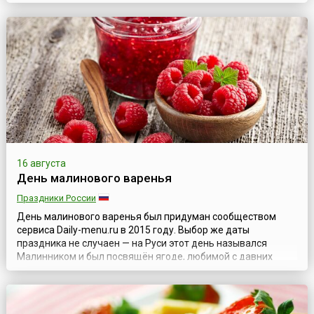
блюд.Белый гриб – настоящий царь грибов. Он
произрастает по всей европейской лесной зоне, в тайге, на
Кавказе, хорошо адаптирован к любым видам почв,
исключая торфянистые. Считается, чт...
16 августа
День малинового варенья
Праздники России
День малинового варенья был придуман сообществом
сервиса Daily-menu.ru в 2015 году. Выбор же даты
праздника не случаен — на Руси этот день назывался
Малинником и был посвящён ягоде, любимой с давних
времен всеми, вне зависимости от возраста и социального
положения. Малину ценили во все времена за её вкус и
полезные качества и использовали не только как продукт
питания, но и как целебное средст...