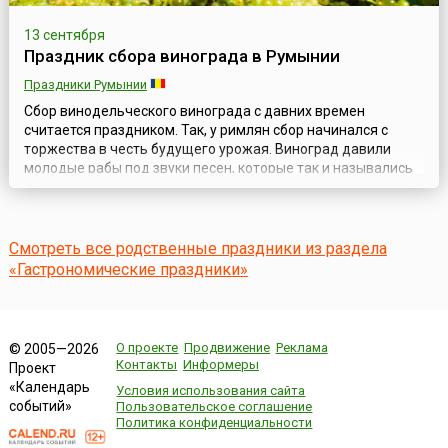
13 сентября
Праздник сбора винограда в Румынии
Праздники Румынии
Сбор винодельческого винограда с давних времен
считается праздником. Так, у римлян сбор начинался с
торжества в честь будущего урожая. Виноград давили
молодые рабы под звуки песен, которые так и назывались
«песни пресса» или «песни вина». В античности во время
уборки урожая винограда никто не смел наказать раба,
который мог выругать хозяина и выпить любое количество
вина (или в обратном поря...
Смотреть все родственные праздники из раздела
«Гастрономические праздники»
О проекте
Продвижение
Реклама
© 2005—2026
Контакты
Информеры
Проект
«Календарь
Условия использования сайта
событий»
Пользовательское соглашение
Политика конфиденциальности