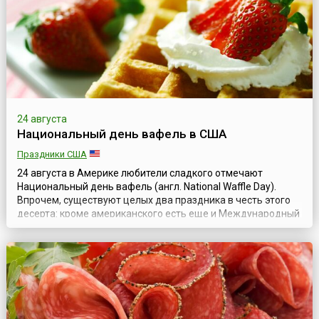
24 августа
Национальный день вафель в США
Праздники США
24 августа в Америке любители сладкого отмечают
Национальный день вафель (англ. National Waffle Day).
Впрочем, существуют целых два праздника в честь этого
десерта: кроме американского есть еще и Международный
день вафель, отмечаемый 25 марта.Чем же отличается
американское лакомство? Эти вафли — не хрустящие
пластинки, к которым привыкли жители европейских стран,
а небольшие «оладьи», которые ...