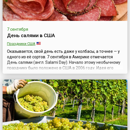
7 сентября
День салями в США
Праздники США
Оказывается, свой день есть даже у колбасы, а точнее — у
одного из её сортов. 7 сентября в Америке отмечается
День салями (англ. Salami Day). Начало этому необычному
празднику было положено в США в 2006 году. Идея его
проведения пришла в голову двум подругам Кристине и
Вирджинии — любительницам этого вкусного продукта.
Именно 7 сентября они, находясь у себя дома, в городе
Хенрико (штат Вирджин...