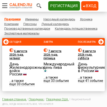
РЕГИСТРАЦИЯ
ВХОД
Праздники
Именины
Народный календарь
Хроника
Компании
Персоны
Лунный календарь
Производственные календари
Календарь путешественника
Экспертные материалы
СЕГОДНЯ
ЗАВТРА
ПОСЛЕЗАВТРА
6 августа
7 августа
8 августа
2026 года,
2026 года,
2026 года,
четверг
пятница
суббота
День
Международный
День
Железнодорожных
день пива
физкультурника
войск
в России
России
...а также
...а также
...а также
еще 33 события
еще 41 событие
еще 33 события
Главная страница
/
Праздники
/
Праздники США
/
Национальный
день, когда можно есть все, что хочется