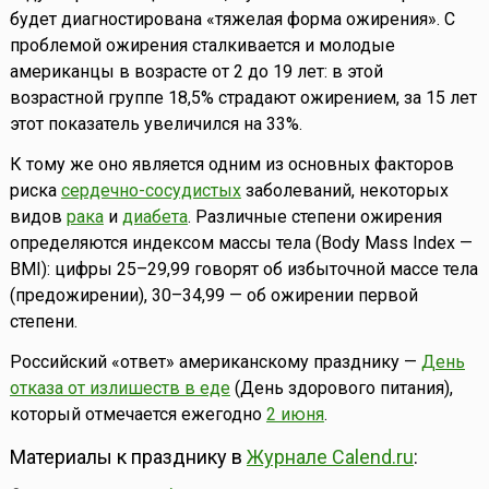
будет диагностирована «тяжелая форма ожирения». С
проблемой ожирения сталкивается и молодые
американцы в возрасте от 2 до 19 лет: в этой
возрастной группе 18,5% страдают ожирением, за 15 лет
этот показатель увеличился на 33%.
К тому же оно является одним из основных факторов
риска
сердечно-сосудистых
заболеваний, некоторых
видов
рака
и
диабета
. Различные степени ожирения
определяются индексом массы тела (Body Mass Index —
BMI): цифры 25–29,99 говорят об избыточной массе тела
(предожирении), 30–34,99 — об ожирении первой
степени.
Российский «ответ» американскому празднику —
День
отказа от излишеств в еде
(День здорового питания),
который отмечается ежегодно
2 июня
.
Материалы к празднику в
Журнале Calend.ru
: