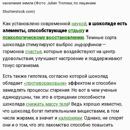
населения земли (Фото: Julien Tromeur, по лицензии
Shutterstock.com)
Как установлено современной
наукой
,
в шоколаде есть
элементы, способствующие
отдыху
и
психологическому восстановлению
. Темные сорта
шоколада стимулируют выброс
эндорфинов
—
гормонов
счастья
, которые воздействуют на центр
удовольствия, улучшают настроение и поддерживают
тонус организма.
Есть также гипотеза, согласно которой шоколад
обладает
«противораковым»
эффектом и способен
замедлять процессы старения. Но вот в чем ученые
единодушны, так это в отрицании способности
шоколада
снижать массу тела
! Ведь хорошо известно,
что шоколад богат питательными веществами, в том
числе жирами, а значит и
калориями
. Однако, не спорят
они и о том, что это лакомство способно повысить