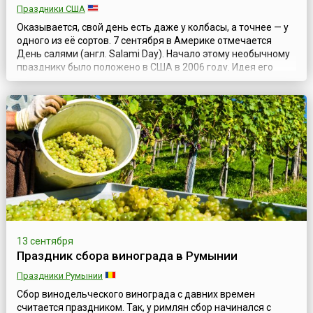
Праздники США
Оказывается, свой день есть даже у колбасы, а точнее — у
одного из её сортов. 7 сентября в Америке отмечается
День салями (англ. Salami Day). Начало этому необычному
празднику было положено в США в 2006 году. Идея его
проведения пришла в голову двум подругам Кристине и
Вирджинии — любительницам этого вкусного продукта.
Именно 7 сентября они, находясь у себя дома, в городе
Хенрико (штат Вирджин...
13 сентября
Праздник сбора винограда в Румынии
Праздники Румынии
Сбор винодельческого винограда с давних времен
считается праздником. Так, у римлян сбор начинался с