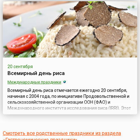
важное событие, как для знатоков и любителей сыров, так и
для ремесленников, занятых в молочно-сырном
производстве. Надо сказать,...
20 сентября
Всемирный день риса
Международные праздники
Всемирный день риса отмечается ежегодно 20 сентября,
начиная с 2004 года, по инициативе Продовольственной и
сельскохозяйственной организации ООН (ФАО) и
Международного института исследования риса (IRRI). Этот
праздник действительно носит всемирный характер,
поскольку рис является одним из самых популярных злаков
на всех континентах планеты Земля. В национальных
кухнях каждой из стран есть свои...
Смотреть все родственные праздники из раздела
«Гастрономические праздники»