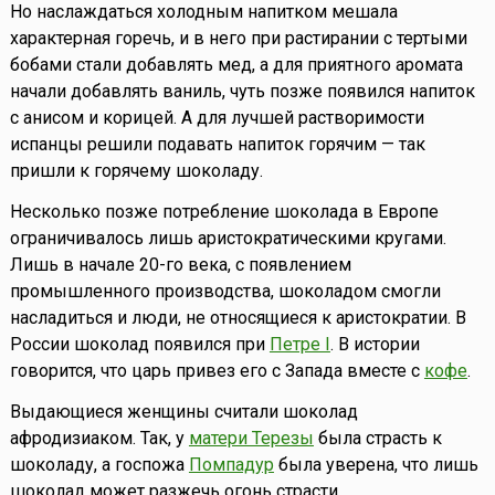
Но наслаждаться холодным напитком мешала
характерная горечь, и в него при растирании с тертыми
бобами стали добавлять мед, а для приятного аромата
начали добавлять ваниль, чуть позже появился напиток
с анисом и корицей. А для лучшей растворимости
испанцы решили подавать напиток горячим — так
пришли к горячему шоколаду.
Несколько позже потребление шоколада в Европе
ограничивалось лишь аристократическими кругами.
Лишь в начале 20-го века, с появлением
промышленного производства, шоколадом смогли
насладиться и люди, не относящиеся к аристократии. В
России шоколад появился при
Петре I
. В истории
говорится, что царь привез его с Запада вместе с
кофе
.
Выдающиеся женщины считали шоколад
афродизиаком. Так, у
матери Терезы
была страсть к
шоколаду, а госпожа
Помпадур
была уверена, что лишь
шоколад может разжечь огонь страсти.