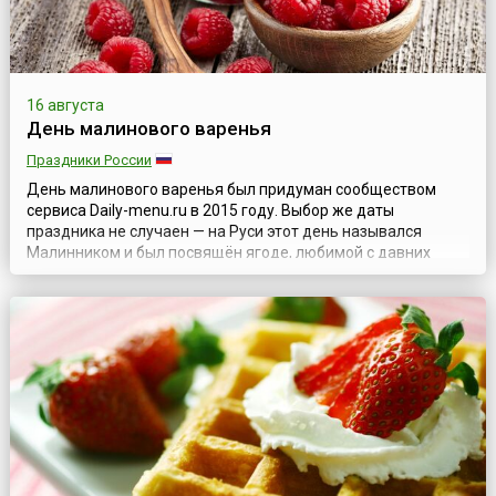
16 августа
День малинового варенья
Праздники России
День малинового варенья был придуман сообществом
сервиса Daily-menu.ru в 2015 году. Выбор же даты
праздника не случаен — на Руси этот день назывался
Малинником и был посвящён ягоде, любимой с давних
времен всеми, вне зависимости от возраста и социального
положения. Малину ценили во все времена за её вкус и
полезные качества и использовали не только как продукт
питания, но и как целебное средст...