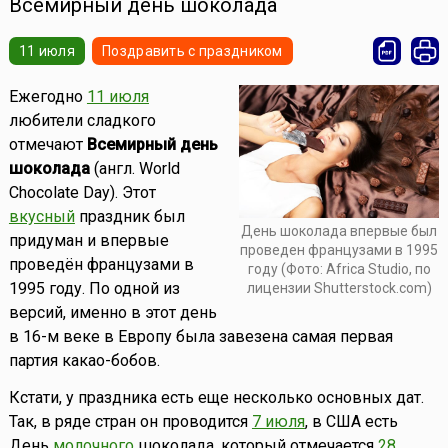
Всемирный день шоколада
11 июля
Поздравить с праздником
Ежегодно
11 июля
любители сладкого
отмечают
Всемирный день
шоколада
(англ. World
Chocolate Day). Этот
вкусный
праздник был
День шоколада впервые был
придуман и впервые
проведен французами в 1995
проведён французами в
году (Фото: Africa Studio, по
1995 году. По одной из
лицензии Shutterstock.com)
версий, именно в этот день
в 16-м веке в Европу была завезена самая первая
партия какао-бобов.
Кстати, у праздника есть еще несколько основных дат.
Так, в ряде стран он проводится
7 июля
, в США есть
День
молочного
шоколада, который отмечается
28