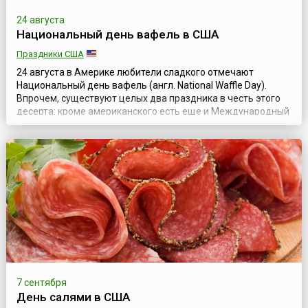
24 августа
Национальный день вафель в США
Праздники США
24 августа в Америке любители сладкого отмечают
Национальный день вафель (англ. National Waffle Day).
Впрочем, существуют целых два праздника в честь этого
десерта: кроме американского есть еще и Международный
день вафель, отмечаемый 25 марта.Чем же отличается
американское лакомство? Эти вафли — не хрустящие
пластинки, к которым привыкли жители европейских стран,
а небольшие «оладьи», которые ...
7 сентября
День салями в США