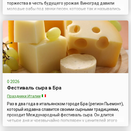
торжества в честь будущего урожая. Виноград давили
молодые рабы под звуки песен, которые так и назывались
«песни пресса» или «песни вина». В античности во время
уборки урожая винограда никто не смел наказать раба,
который мог выругать хозяина и выпить любое количество
вина (или в обратном поря...
0 2026
Фестиваль сыра в Бра
Праздники Италии
Раз в два года в итальянском городе Бра (регион Пьемонт),
который издавна славится своими сырными традициями,
проходит Международный фестиваль сыра. Он длится
четыре дня и чрезвычайно популярен у ценителей этого
продукта по всему миру. Это настоящий праздник и очень