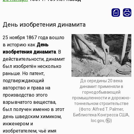
День изобретения динамита
25 ноября 1867 года вошло
в историю как
День
изобретения динамита
. В
действительности, динамит
был изобретён несколько
раньше. Но патент,
подтверждающий
До середины 20 века
динамит применяли в
авторство и права на
горнодобывающей
производство этого
промышленности и дорожно-
взрывчатого вещества,
тоннельном строительстве
был получен именно в этот
(Фото: Alfred T. Palmer,
Библиотека Конгресса США,
день шведским химиком,
loc.gov,
)
инженером и
изобретателем, чьё имя