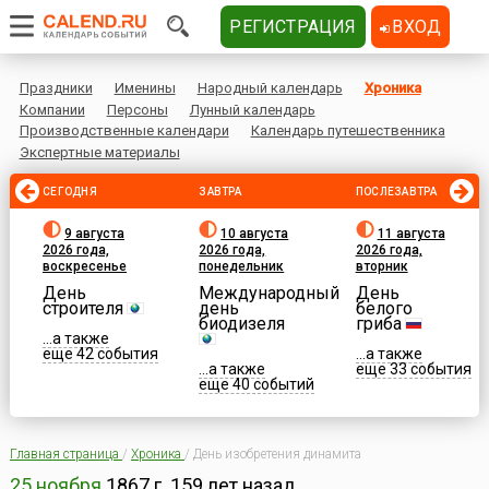
РЕГИСТРАЦИЯ
ВХОД
Праздники
Именины
Народный календарь
Хроника
Компании
Персоны
Лунный календарь
Производственные календари
Календарь путешественника
Экспертные материалы
СЕГОДНЯ
ЗАВТРА
ПОСЛЕЗАВТРА
9 августа
10 августа
11 августа
2026 года,
2026 года,
2026 года,
воскресенье
понедельник
вторник
День
Международный
День
строителя
день
белого
биодизеля
гриба
...а также
еще 42 события
...а также
...а также
еще 33 события
еще 40 событий
Главная страница
/
Хроника
/
День изобретения динамита
25 ноября
1867 г.
159 лет назад