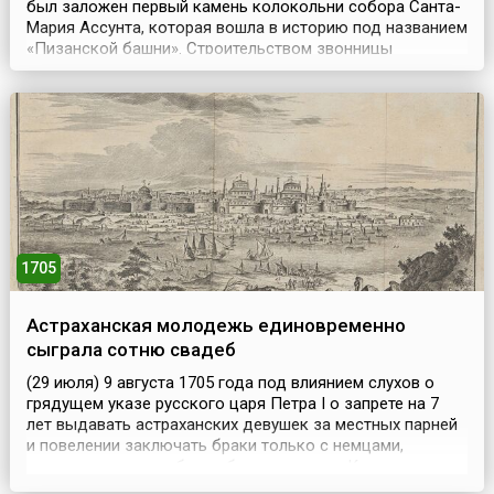
был заложен первый камень колокольни собора Санта-
Мария Ассунта, которая вошла в историю под названием
«Пизанской башни». Строительством звонницы
занимались мастера Гульельмо из Инсбрука и Боннано.
Однако, построив первый этаж высотой 11 метров и два
колоннадных кольца, Бонанно обнаружил, что
колокольня отклонилась от вертикали на четыре
сантиме...
1705
Астраханская молодежь единовременно
сыграла сотню свадеб
(29 июля) 9 августа 1705 года под влиянием слухов о
грядущем указе русского царя Петра I о запрете на 7
лет выдавать астраханских девушек за местных парней
и повелении заключать браки только с немцами,
которых для этого будто бы пришлют из Казани, в
Астрахани единовременно сыграли сотню свадеб.