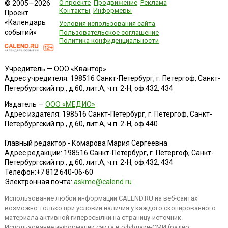
О проекте
Продвижение
Реклама
© 2005—2026
Контакты
Информеры
Проект
«Календарь
Условия использования сайта
событий»
Пользовательское соглашение
Политика конфиденциальности
Учредитель — ООО «Квантор»
Адрес учредителя: 198516 Санкт-Петербург, г. Петергоф, Санкт-
Петербургский пр., д.60, лит.А, ч.п. 2-Н, оф.432, 434
Издатель —
ООО «МЕДИО»
Адрес издателя: 198516 Санкт-Петербург, г. Петергоф, Санкт-
Петербургский пр., д.60, лит.А, ч.п. 2-Н, оф.440
Главный редактор - Комарова Мария Сергеевна
Адрес редакции:
198516
Санкт-Петербург, г. Петергоф
,
Санкт-
Петербургский пр., д.60, лит.А, ч.п. 2-Н, оф.432, 434
Телефон:
+7 812 640-06-60
Электронная почта:
askme@calend.ru
Использование любой информации CALEND.RU на веб-сайтах
возможно только при условии наличия у каждого скопированного
материала активной гиперссылки на страницу-источник.
Использование информации сайта в оффлайн-СМИ (радио,