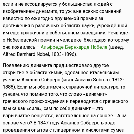
если и не ассоциируется у большинства людей с
изобретением динамита, то уж вне всяких сомнений
известно по ежегодно вручаемой премии за
достижения в различных областях науки, учреждённой
им ещё при жизни в собственном завещании. Речь идёт
о Нобелевской премии и человеке, благодаря которому
она появилась –
Альфреде Бернхарде Нобеле
(швед.
Alfred Bernhard Nobel, 1833-1896).
Появлению динамита предшествовало другое
открытие в области химии, сделанное итальянским
учёным Асканьо Собреро (итал. Ascanio Sobrero, 1812-
1888). Если мы обратимся к справочной литературе, то
узнаем, что помимо того, что слово «динамит»
греческого происхождения и переводится с греческого
языка как «сила», сам по себе динамит – это
взрывчатое вещество, изготовленное на основе… А на
основе чего? В 1847 году Асканьо Собреро в ходе
проведения опытов с глицерином и кислотами сумел