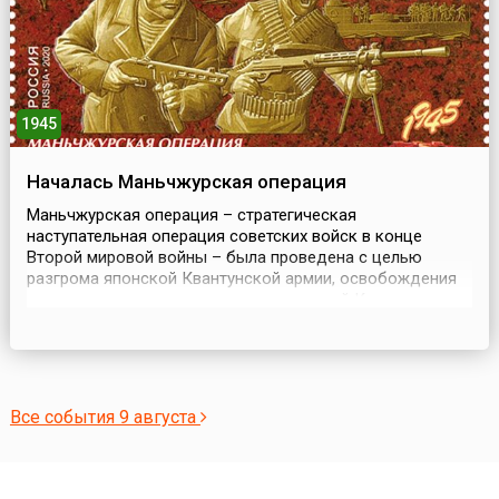
1945
Началась Маньчжурская операция
Маньчжурская операция – стратегическая
наступательная операция советских войск в конце
Второй мировой войны – была проведена с целью
разгрома японской Квантунской армии, освобождения
северо-восточных и северных провинций Китая
(Маньчжурии и Внутренней Монголии), Ляодунского
полуострова, Кореи, ликвидации плацдарма агрессии и
крупной военно-экономической базы Японии на
азиатском континенте. Также о...
Все события 9 августа