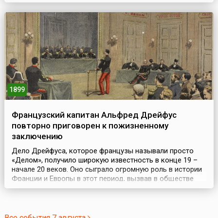
тепло…Как поздней осени пороюБывают дни, бывает
час,Когда повеет вдруг весноюИ что-то встрепенется в
нас, —Так, весь обвеян д...
1899
Французский капитан Альфред Дрейфус
повторно приговорен к пожизненному
заключению
Дело Дрейфуса, которое французы называли просто
«Делом», получило широкую известность в конце 19 –
начале 20 веков. Оно сыграло огромную роль в истории
Франции и Европы в этот период, вызвав в обществе
социальный конфликт (1896-1906).В 1894 году капитан
французской армии еврей Альфред Дрейфус был
обвинен в шпионаже в пользу Германии и осужден на
пожизненную каторгу. 5 января 1895 года после су...
Все события 7 августа