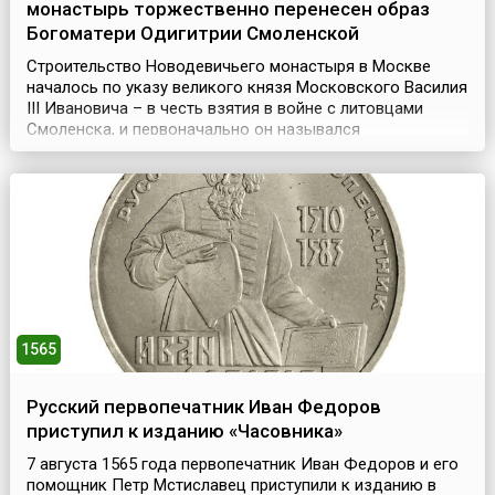
монастырь торжественно перенесен образ
Богоматери Одигитрии Смоленской
Строительство Новодевичьего монастыря в Москве
началось по указу великого князя Московского Василия
III Ивановича – в честь взятия в войне с литовцами
Смоленска, и первоначально он назывался
«Богородице-Смоленский». Монастырь представлял
собой крепость, обнесенную мощной крепостной стеной
с 12 башнями.Год спустя, (28 июля) 7 августа 1525 года,
сюда из Благовещенского собора московского Кремля
...
1565
Русский первопечатник Иван Федоров
приступил к изданию «Часовника»
7 августа 1565 года первопечатник Иван Федоров и его
помощник Петр Мстиславец приступили к изданию в