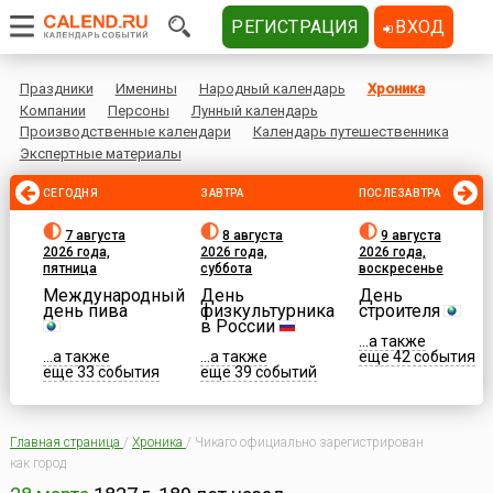
РЕГИСТРАЦИЯ
ВХОД
Праздники
Именины
Народный календарь
Хроника
Компании
Персоны
Лунный календарь
Производственные календари
Календарь путешественника
Экспертные материалы
СЕГОДНЯ
ЗАВТРА
ПОСЛЕЗАВТРА
7 августа
8 августа
9 августа
2026 года,
2026 года,
2026 года,
пятница
суббота
воскресенье
Международный
День
День
день пива
физкультурника
строителя
в России
...а также
...а также
...а также
еще 42 события
еще 33 события
еще 39 событий
Главная страница
/
Хроника
/
Чикаго официально зарегистрирован
как город