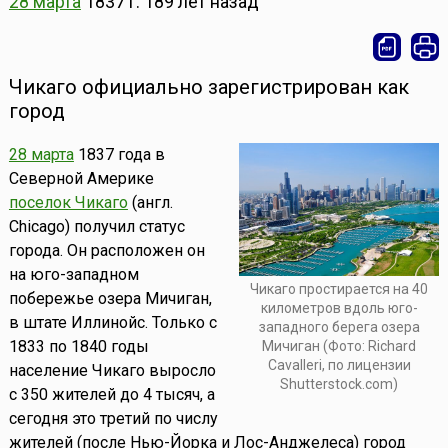
28 марта
1837 г.
189 лет назад
Чикаго официально зарегистрирован как
город
28 марта
1837 года в
Северной Америке
поселок Чикаго
(англ.
Chicago) получил статус
города. Он расположен он
на юго-западном
Чикаго простирается на 40
побережье озера Мичиган,
километров вдоль юго-
в штате Иллинойс. Только с
западного берега озера
1833 по 1840 годы
Мичиган (Фото: Richard
Cavalleri, по лицензии
население Чикаго выросло
Shutterstock.com)
с 350 жителей до 4 тысяч, а
сегодня это третий по числу
жителей (после Нью-Йорка и Лос-Анджелеса) город