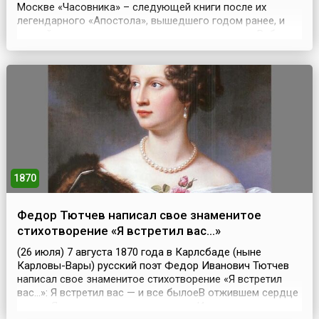
Москве «Часовника» – следующей книги после их
легендарного «Апостола», вышедшего годом ранее, и
второй из датированных русских печатных книг.Работу
завершили в конце сентября. «Часовник», сборник
повседневных молитв, использовавшийся также при
обучении грамоте, разошелся быстро, после чего посл...
1870
Федор Тютчев написал свое знаменитое
стихотворение «Я встретил вас…»
(26 июля) 7 августа 1870 года в Карлсбаде (ныне
Карловы-Вары) русский поэт Федор Иванович Тютчев
написал свое знаменитое стихотворение «Я встретил
вас…»: Я встретил вас — и все былоеВ отжившем сердце
ожило;Я вспомнил время золотое —И сердцу стало так