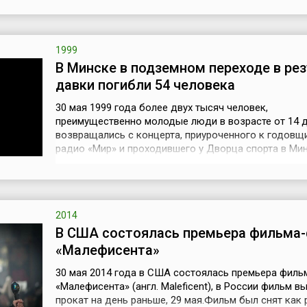
гуляний, а служило учебным плацем для войск, и по
было не благоустроено – рядом с полем проходил о
само оно покрыто...
1999
В Минске в подземном переходе в ре
давки погибли 54 человека
30 мая 1999 года более двух тысяч человек,
преимущественно молодые люди в возрасте от 14 до
возвращались с концерта, приуроченного к годовщ
радио «Мир» и проходившего у Дворца спорта в Ми
(Беларусь). Прячась от внезапного дождя, большая
людей устремилась к ближайшей станции метро «Не
Дождь был настолько сильным, что укрываться по
деревьями было бесполезно. Стометро...
2014
В США состоялась премьера фильма-
«Малефисента»
30 мая 2014 года в США состоялась премьера филь
«Малефисента» (англ. Maleficent), в России фильм в
прокат на день раньше, 29 мая.Фильм был снят как