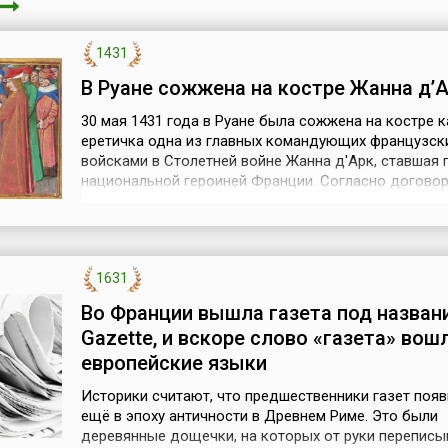
1431
В Руане сожжена на костре Жанна д’
30 мая 1431 года в Руане была сожжена на костре к
еретичка одна из главных командующих французск
войсками в Столетней войне Жанна д'Арк, ставшая
национальной героиней Франции. Согласно договор
заключенному в Труа в 1420 году, король Англии Ге
становился наследником французского престола, а
законный наследник будущий король Карл VII от
престолонаследия отстранялся, что фактич...
1631
Во Франции вышла газета под назван
Gazette, и вскоре слово «газета» вош
европейские языки
Историки считают, что предшественники газет поя
ещё в эпоху античности в Древнем Риме. Это были
деревянные дощечки, на которых от руки переписы