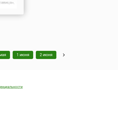
савица»,
.
удес»,
мая
1 июня
2 июня
енциальности