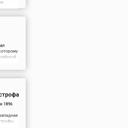
ни
оряди...
ал
 которому
ссийской
 империи
ия
строфа
я 1896
-западная
строфы.
одных