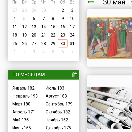
30 мая
Пн
Вт
Ср
Чт
Пт
Сб
Вс
27
28
29
30
1
2
3
4
5
6
7
8
9
10
11
12
13
14
15
16
17
18
19
20
21
22
23
24
25
26
27
28
29
30
31
1
2
3
4
5
6
7
ПО МЕСЯЦАМ
Январь
182
Июль
183
Февраль
193
Август
183
Март
180
Сентябрь
179
Апрель
171
Октябрь
182
Май
175
Ноябрь
162
Июнь
165
Декабрь
175