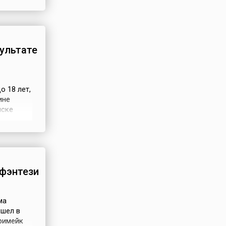
этому
враг, а
зультате
 18 лет,
ине
нске
 группа
мига».
д
фэнтези
ма
ышел в
 римейк