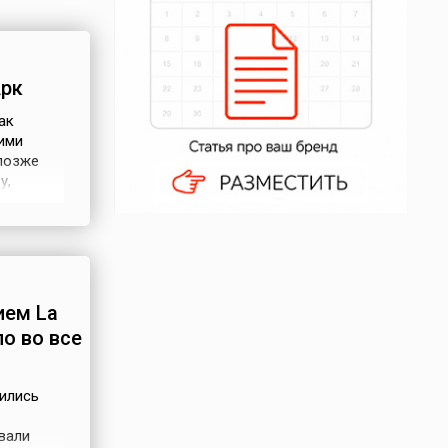
Арк
ак
ими
 позже
у,
нрих V
ием La
ло во все
вились
вали