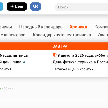
енины
Народный календарь
Хроника
Компа
е календари
Календарь путешественника
Эксп
ЗАВТРА
6 года, пятница
8 августа 2026 года, суббот
 день пива
День физкультурника в Росси
 события
...а также еще 39 событий
а
/
30 мая