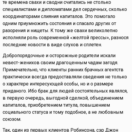
те времена свахи и сводни считались не столько
специалистами и дипломатами дел сердечных, сколько
координаторами слияния капиталов. Это помогало
одним приумножить состояния и спасало других от
разорения и нищеты. К тому же свахи великолепно
исполняли роль современной «желтой прессы», разнося
последние новости в виде слухов и сплетен.
Добропорядочные и осторожные родители искали
невест-женихов своим драгоценным чадам загодя.
Примечательно, что клиенты ранних брачных агентств
практически всегда предоставляли сведения не только
о характере интересующей особы, но и о размере
приданого. Ибо брак для людей состоятельных являлся,
в первую очередь, выгодной сделкой, объединением
капиталов, приобретением титула, повышением
социального статуса и тому подобное, а не любовным
союзом.
Так, один из первых клиентов Робинсона, сэр Джон