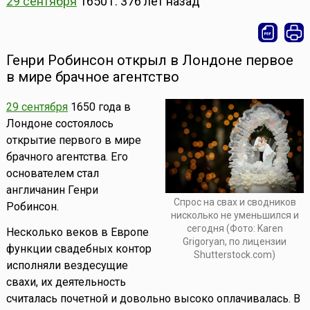
29 сентября
1650 г.
376 лет назад
Генри Робинсон открыл в Лондоне первое
в мире брачное агентство
29 сентября
1650 года в
Лондоне состоялось
открытие первого в мире
брачного агентства. Его
основателем стал
англичанин Генри
Спрос на свах и сводников
Робинсон.
нисколько не уменьшился и
сегодня (Фото: Karen
Несколько веков в Европе
Grigoryan, по лицензии
функции свадебных контор
Shutterstock.com)
исполняли вездесущие
свахи, их деятельность
считалась почетной и довольно высоко оплачивалась. В