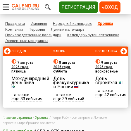
РЕГИСТРАЦИЯ
ВХОД
Праздники
Именины
Народный календарь
Хроника
Компании
Персоны
Лунный календарь
Производственные календари
Календарь путешественника
Экспертные материалы
СЕГОДНЯ
ЗАВТРА
ПОСЛЕЗАВТРА
7 августа
8 августа
9 августа
2026 года,
2026 года,
2026 года,
пятница
суббота
воскресенье
Международный
День
День
день пива
физкультурника
строителя
в России
...а также
...а также
...а также
еще 42 события
еще 33 события
еще 39 событий
Главная страница
/
Хроника
/
Генри Робинсон открыл в Лондоне
первое в мире брачное агентство