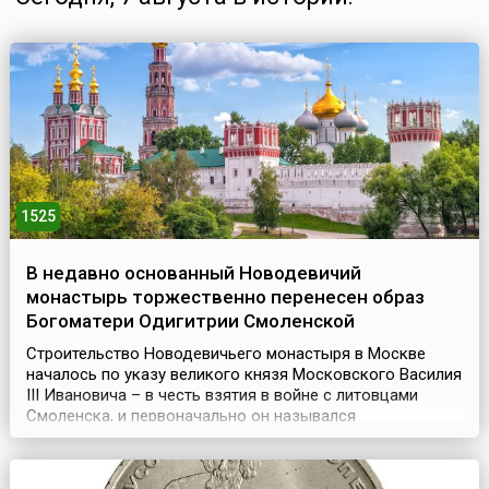
1525
В недавно основанный Новодевичий
монастырь торжественно перенесен образ
Богоматери Одигитрии Смоленской
Строительство Новодевичьего монастыря в Москве
началось по указу великого князя Московского Василия
III Ивановича – в честь взятия в войне с литовцами
Смоленска, и первоначально он назывался
«Богородице-Смоленский». Монастырь представлял
собой крепость, обнесенную мощной крепостной стеной
с 12 башнями.Год спустя, (28 июля) 7 августа 1525 года,