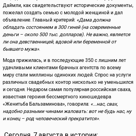
Даймли, как свидетельствуют исторические документы,
пожелал создать семью с молодой женщиной и дал
объявление. Главный критерий:
«Дама должна
обладать состоянием в 300 гиней (на современные
деньги – около 500 тыс. долларов). Не важно, является
ли она девственницей, вдовой или беременной от
бывшего мужа»
.
Мода прижилась, и в последующие 350 с лишним лет
удачливыми клиентами брачных агентств по всему
миру стали миллионы одиноких людей. Спрос на услуги
различных свадебных контор нисколько не уменьшился
и сегодня. Недаром самая популярная российская сваха,
известная героиня бессмертного киношедевра
«Женитьба Бальзаминова», говорила:
«...нас, свах,
надобно разными чинами жаловать: вот не будь нас, ну
и конец – род человеческий прекратится»
.
Сегодня, 7 августа в истории: