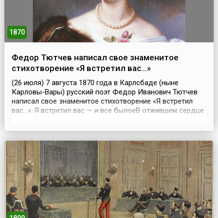
1870
Федор Тютчев написал свое знаменитое
стихотворение «Я встретил вас…»
(26 июля) 7 августа 1870 года в Карлсбаде (ныне
Карловы-Вары) русский поэт Федор Иванович Тютчев
написал свое знаменитое стихотворение «Я встретил
вас…»: Я встретил вас — и все былоеВ отжившем сердце
ожило;Я вспомнил время золотое —И сердцу стало так
тепло…Как поздней осени пороюБывают дни, бывает
час,Когда повеет вдруг весноюИ что-то встрепенется в
нас, —Так, весь обвеян д...