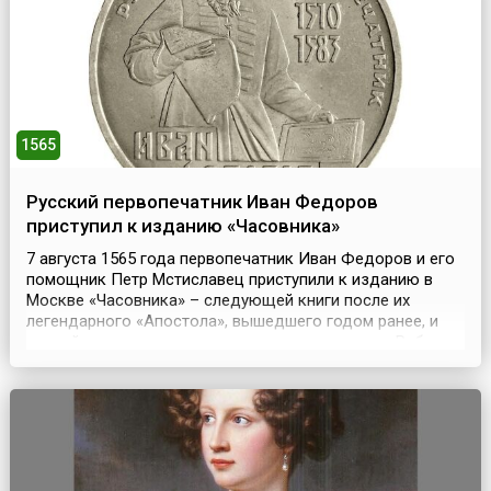
сюда из Благовещенского собора московского Кремля
...
1565
Русский первопечатник Иван Федоров
приступил к изданию «Часовника»
7 августа 1565 года первопечатник Иван Федоров и его
помощник Петр Мстиславец приступили к изданию в
Москве «Часовника» – следующей книги после их
легендарного «Апостола», вышедшего годом ранее, и
второй из датированных русских печатных книг.Работу
завершили в конце сентября. «Часовник», сборник
повседневных молитв, использовавшийся также при
обучении грамоте, разошелся быстро, после чего посл...