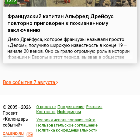
1899
Французский капитан Альфред Дрейфус
повторно приговорен к пожизненному
заключению
Дело Дрейфуса, которое французы называли просто
«Делом», получило широкую известность в конце 19 –
начале 20 веков. Оно сыграло огромную роль в истории
Франции и Европы в этот период, вызвав в обществе
социальный конфликт (1896-1906).В 1894 году капитан
французской армии еврей Альфред Дрейфус был
обвинен в шпионаже в пользу Германии и осужден на
пожизненную каторгу. 5 января 1895 года после су...
Все события 7 августа
О проекте
Продвижение
Реклама
© 2005—2026
Контакты
Информеры
Проект
«Календарь
Условия использования сайта
событий»
Пользовательское соглашение
Политика конфиденциальности