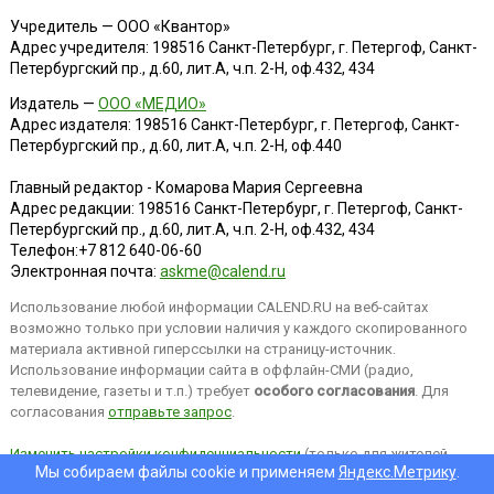
Учредитель — ООО «Квантор»
Адрес учредителя: 198516 Санкт-Петербург, г. Петергоф, Санкт-
Петербургский пр., д.60, лит.А, ч.п. 2-Н, оф.432, 434
Издатель —
ООО «МЕДИО»
Адрес издателя: 198516 Санкт-Петербург, г. Петергоф, Санкт-
Петербургский пр., д.60, лит.А, ч.п. 2-Н, оф.440
Главный редактор - Комарова Мария Сергеевна
Адрес редакции:
198516
Санкт-Петербург, г. Петергоф
,
Санкт-
Петербургский пр., д.60, лит.А, ч.п. 2-Н, оф.432, 434
Телефон:
+7 812 640-06-60
Электронная почта:
askme@calend.ru
Использование любой информации CALEND.RU на веб-сайтах
возможно только при условии наличия у каждого скопированного
материала активной гиперссылки на страницу-источник.
Использование информации сайта в оффлайн-СМИ (радио,
телевидение, газеты и т.п.) требует
особого согласования
. Для
согласования
отправьте запрос
.
Изменить настройки конфиденциальности
(только для жителей
Мы собираем файлы cookie и применяем
Яндекс.Метрику
.
EEA).