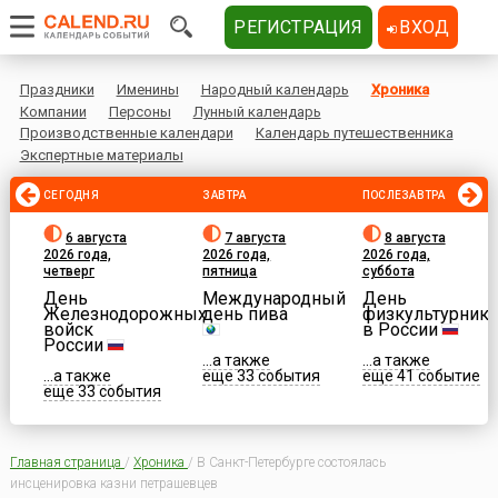
РЕГИСТРАЦИЯ
ВХОД
Праздники
Именины
Народный календарь
Хроника
Компании
Персоны
Лунный календарь
Производственные календари
Календарь путешественника
Экспертные материалы
СЕГОДНЯ
ЗАВТРА
ПОСЛЕЗАВТРА
6 августа
7 августа
8 августа
2026 года,
2026 года,
2026 года,
четверг
пятница
суббота
День
Международный
День
Железнодорожных
день пива
физкультурника
войск
в России
России
...а также
...а также
...а также
еще 33 события
еще 41 событие
еще 33 события
Главная страница
/
Хроника
/
В Санкт-Петербурге состоялась
инсценировка казни петрашевцев