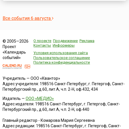
регистрирующей параметры ядерного взрыва. В 70 км
шел бомбардировщик, который фотографировал
результаты взрыва. ...
Все события 6 августа
О проекте
Продвижение
Реклама
© 2005—2026
Контакты
Информеры
Проект
«Календарь
Условия использования сайта
событий»
Пользовательское соглашение
Политика конфиденциальности
Учредитель — ООО «Квантор»
Адрес учредителя: 198516 Санкт-Петербург, г. Петергоф, Санкт-
Петербургский пр., д.60, лит.А, ч.п. 2-Н, оф.432, 434
Издатель —
ООО «МЕДИО»
Адрес издателя: 198516 Санкт-Петербург, г. Петергоф, Санкт-
Петербургский пр., д.60, лит.А, ч.п. 2-Н, оф.440
Главный редактор - Комарова Мария Сергеевна
Адрес редакции:
198516
Санкт-Петербург, г. Петергоф
,
Санкт-