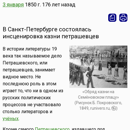
3 января
1850 г.
176 лет назад
В Санкт-Петербурге состоялась
инсценировка казни петрашевцев
В истории литературы 19
века так называемое дело
Петрашевского, или
петрашевцев, занимает
видное место. Не
последнюю роль в этом
играет то, что ни в одном из
«Обряд казни на
Семёновском плацу»
русских политических
(Рисунок Б. Покровского,
процессов не участвовало
1849, runivers.ru,
)
столько литераторов и
учёных
.
Кроме самого
Петрашевского
, издавшего под