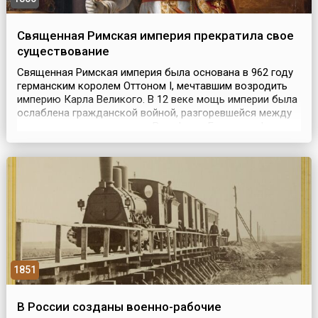
Священная Римская империя прекратила свое
существование
Священная Римская империя была основана в 962 году
германским королем Оттоном I, мечтавшим возродить
империю Карла Великого. В 12 веке мощь империи была
ослаблена гражданской войной, разгоревшейся между
королевскими династиями Вельфов и Гогенштауфенов.
Начиная с 1438 года императорская корона Священной
Римской империи находилась в руках австрийских
Габсбургов, которые, следуя общей тенденции, ...
1851
В России созданы военно-рабочие