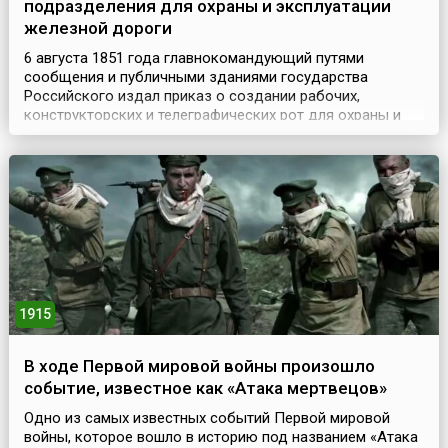
подразделения для охраны и эксплуатации
железной дороги
6 августа 1851 года главнокомандующий путями
сообщения и публичными зданиями государства
Российского издал приказ о создании рабочих,
конструкторских и телеграфических рот для охраны и
эксплуатации Санкт-Петербурго-Московской железной
дороги. Они впоследствии и стали основой
железнодорожных войск России. Изначально было
сформировано 14 отдельных военно-рабочих, две
кондукторские и одна телегра...
1915
В ходе Первой мировой войны произошло
событие, известное как «Атака мертвецов»
Одно из самых известных событий Первой мировой
войны, которое вошло в историю под названием «Атака