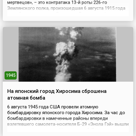
мертвецов», – это контратака 13-й роты 226-го
Землянского полка, произошедшая 6 августа 1915 года
при обороне крепости Осовец на Восточном фронте,
когда при отражении немецкой газовой атаки около
полсотни русских солдат обратили в бегство почти
семитысячное немецкое войско. Небольшая русская
креп...
1945
На японский город Хиросима сброшена
атомная бомба
6 августа 1945 года США провели атомную
бомбардировку японского города Хиросима. За час до
бомбардировки в намеченные районы впереди
взлетевшего самолета-носителя Б-29 «Энола Гэй» вышли
три разведчика погоды. На удалении 6-7 км от
самолета-носителя следовал самолет с аппаратурой,