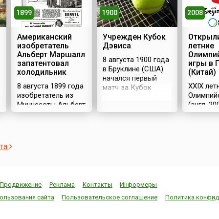
1900
1899
2008
Учрежден Кубок
Американский
Открыли
Дэвиса
изобретатель
летние
Альберт Маршалл
Олимпи
8 августа 1900 года
запатентовал
игры в 
в Бруклине (США)
холодильник
(Китай)
начался первый
8 августа 1899 года
XXIX лет
матч за Кубок
в
изобретатель из
Олимпий
Международной
Миннесоты Альберт
(англ. 2
федерации лаун-
Маршалл
Olympics
тенниса. В награду
запатентовал
проходил
победитель
холодильник.Холодильные
августа 
получил
конструкции
столице 
серебряный кубок,
ста
придумывали и
Пекине. 
пожертвованный
раньше. В основном
принима
организаторам
они действовали за
Олимпиа
первого матча
счет покупного
боролис
студентом
Продвижение
Реклама
Контакты
Информеры
льда. Первые
(Канада)
Гарвардского
домашние
(Франция
ользования сайта
Пользовательское соглашение
Политика конфид
университета
холодильники
(Турция)
Дуайтом Филли
потребляли много
(Япония)
Дэвисом.Состязания