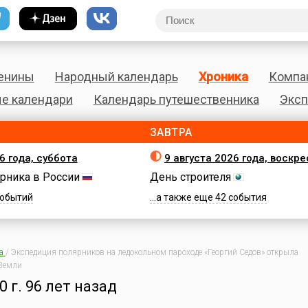
енины
Народный календарь
Хроника
Компа
е календари
Календарь путешественника
Эксп
ЗАВТРА
6 года, суббота
9 августа 2026 года, воскр
рника в России
День строителя
 событий
...а также еще 42 события
а
/
Экспедиция полярников на ледокольном пароходе «Георгий Седов» открыла
 Земли
0 г.
96 лет назад