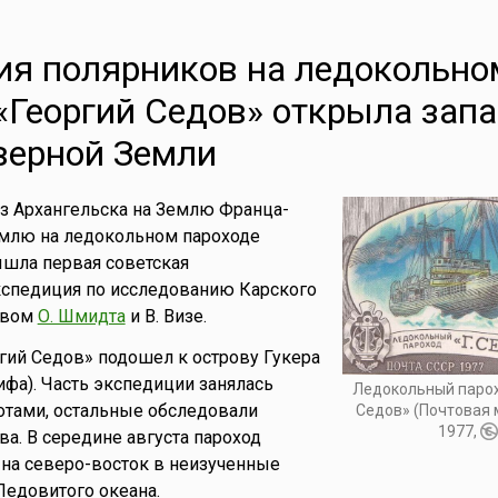
ия полярников на ледокольно
«Георгий Седов» открыла зап
верной Земли
из Архангельска на Землю Франца-
млю на ледокольном пароходе
ышла первая советская
спедиция по исследованию Карского
твом
О. Шмидта
и В. Визе.
гий Седов» подошел к острову Гукера
фа). Часть экспедиции занялась
Ледокольный парох
отами, остальные обследовали
Седов» (Почтовая 
1977,
а. В середине августа пароход
на северо-восток в неизученные
едовитого океана.