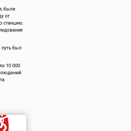
я, были
ду от
ю станцию.
следования
 путь был
ло 10 000
блюдений.
та