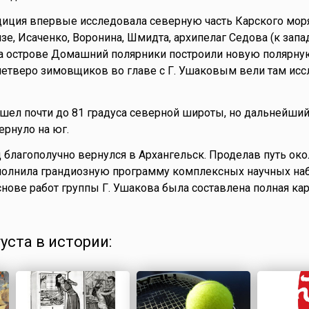
диция впервые исследовала северную часть Карского мор
е, Исаченко, Воронина, Шмидта, архипелаг Седова (к запа
На острове Домашний полярники построили новую полярну
 четверо зимовщиков во главе с Г. Ушаковым вели там ис
шел почти до 81 градуса северной широты, но дальнейший
ернуло на юг.
 благополучно вернулся в Архангельск. Проделав путь око
полнила грандиозную программу комплексных научных на
снове работ группы Г. Ушакова была составлена полная кар
густа в истории: