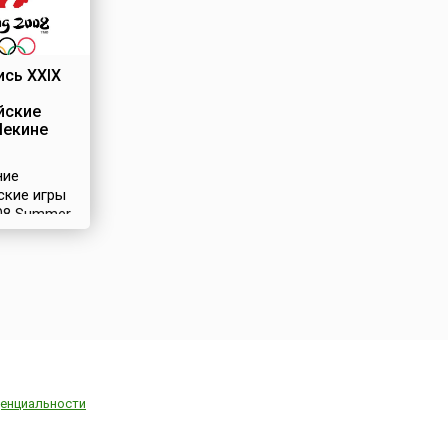
сь XXIX
йские
Пекине
ние
ские игры
008 Summer
)
и с 8 по 24
2008 года в
Китая –
За право
ть
ду также
ь Торонто
, Париж
), Стамбул
енциальности
, Осака
, Бангкок