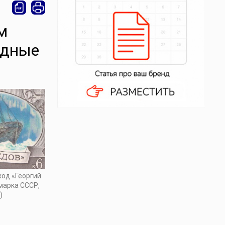
м
адные
од «Георгий
марка СССР,
)