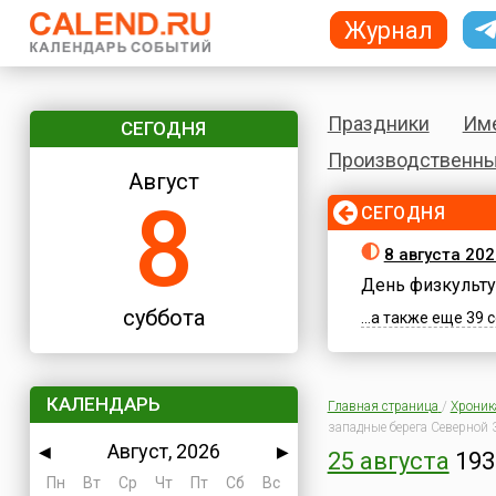
Журнал
Праздники
Им
СЕГОДНЯ
Производственны
Август
8
СЕГОДНЯ
8 августа 202
День физкульту
суббота
...а также еще 39
КАЛЕНДАРЬ
Главная страница
/
Хроник
западные берега Северной
Август, 2026
◀
▶
25 августа
193
Пн
Вт
Ср
Чт
Пт
Сб
Вс