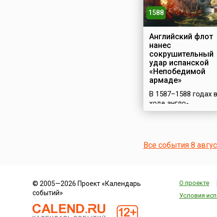
1588
Английский флот
нанес
сокрушительный
удар испанской
«Непобедимой
армаде»
В 1587–1588 годах 
ходе англо-
испанской войны
Испания снарядила
огромный флот –
«Непобедимую
Все события 8 авгу
армаду» для
вторжения в
Англию.
Масштабная
О проекте
© 2005—2026 Проект «Календарь
операция была
событий»
задумана
Условия исп
испанским королем
Филиппом II с