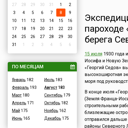
27
28
29
30
31
1
2
3
4
5
6
7
8
9
Экспедиц
10
11
12
13
14
15
16
пароходе 
17
18
19
20
21
22
23
берега Се
24
25
26
27
28
29
30
31
1
2
3
4
5
6
15 июля
1930 года 
Иосифа и Новую Зе
ПО МЕСЯЦАМ
«Георгий Седов» в
высокоширотная эк
Январь
182
Июль
183
моря под руководс
Февраль
193
Август
183
В конце июля «Геор
Март
180
Сентябрь
179
(Земля Франца-Иоси
Апрель
171
Октябрь
182
строительными раб
Май
175
Ноябрь
162
близлежащие остров
Июнь
165
Декабрь
175
отправился дальше 
районы Северного Л