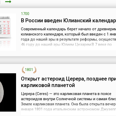
ря
1700
В России введен Юлианский календар
Современный календарь берет начало от древнери
юлианского календаря, который был введен с 1 янв
года до нашей эры в результате реформы, осущест
46 году до нашей эры Юлием Цезарем.В 7 веке по
Рождеству Христову дата 1 марта 5508 года до Ро
Христова была официально принята в качестве точ
отсчета (сотворение Адама Господом Богом) для к
православной византийск...
1801
Открыт астероид Церера, позднее пр
карликовой планетой
Церера (Ceres) — это карликовая планета в поясе
астероидов внутри Солнечной системы и самая бли
Земле карликовая планета. Она была открыта вечер
января 1801 года итальянским астрономом Джузеп
Пьяцци в Палермской астрономической обсерватор