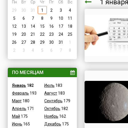
1 янва
Пн
Вт
Ср
Чт
Пт
Сб
Вс
29
30
31
1
2
3
4
5
6
7
8
9
10
11
12
13
14
15
16
17
18
19
20
21
22
23
24
25
26
27
28
29
30
31
1
2
3
4
5
6
7
8
ПО МЕСЯЦАМ
Январь
182
Июль
183
Февраль
193
Август
183
Март
180
Сентябрь
179
Апрель
171
Октябрь
182
Май
175
Ноябрь
162
Июнь
165
Декабрь
175