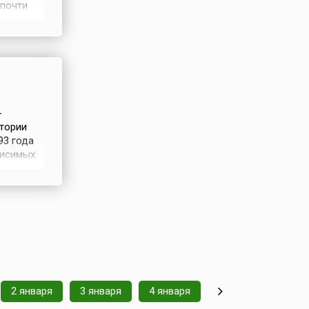
 почти
ического
 в
-
итории
93 года
висимых
их и
 годы
2 января
3 января
4 января