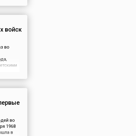
е время
носили
х войск
аз во
ода,
етскими
вавший
аза (25
первые
юдей во
аря 1968
ышла в