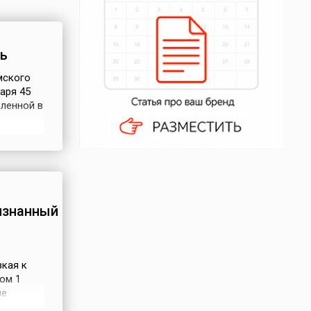
ь
мского
аря 45
вленной в
ждества
ки
алендаря
изнанный
зкая к
ом 1
пе
ии и