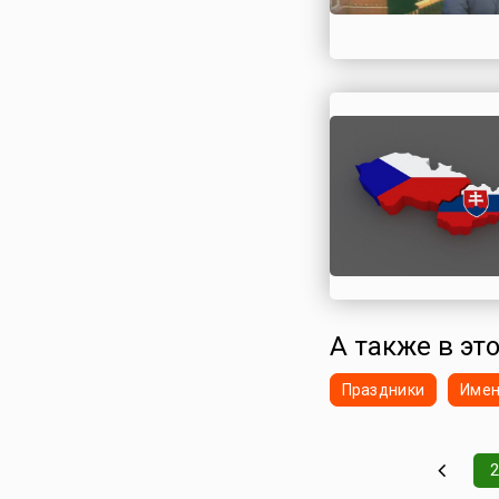
А также в это
Праздники
Име