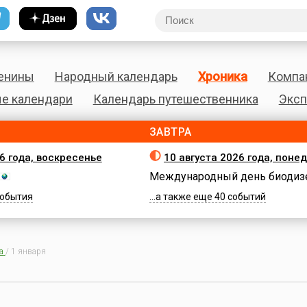
енины
Народный календарь
Хроника
Компа
е календари
Календарь путешественника
Эксп
ЗАВТРА
26 года, воскресенье
10 августа 2026 года, поне
Международный день биодиз
 события
...а также еще 40 событий
а
/
1 января