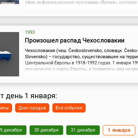
эфир информационная программа «Время», которая
четверть века была главным инструментом идеолог
информирования сотен миллионов советских
людей.Программа «Время» стала следующим шагом
информационном освещении официал...
1993
Произошел распад Чехословакии
Чехословакия (чеш. Československo, словацк. Česko
Slovensko) – государство, существовавшее на терр
Центральной Европы в 1918-1992 годах. 1 января 19
оно исчезло с карты Европы, а появились два неза
государства – Чехия и Словакия.Чехословакия как
государство была образована в 1918 году на чешск
словацких землях, пережила оккупацию и раздел в
Второй мировой войны и б...
т день 1 января:
нины
Дни городов
Все события
1 января
29 декабря
30 декабря
31 декабря