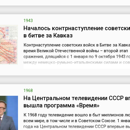
названа в честь богини плодородия Цереры. Долго
это звездное тело не могли классифицировать и от
то к астероидам, то к планетам....
1943
Началось контрнаступление советски
в битве за Кавказ
Контрнаступление советских войск в Битве за Кавк
время Великой Отечественной войны – второй этап
сражения, длящийся с 1 января по 9 октября 1943 г
между немецко-румыно-итальянскими силами и сов
войсками. Бои шли за важнейший регион, обеспечи
Советский Союз зерновыми, нефтью и природным
газом.Первым этапом сражения была оборона Кавк
июля – 31 декабря 1942 года). В п...
1968
На Центральном телевидении СССР в
вышла программа «Время»
К 1968 году телевидение вошло в быт миллионов л
всем мире, в том числе и в Советском Союзе. 1 янв
года на Центральном телевидении СССР впервые в