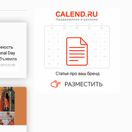
нность
nal Day
объявила
народов
овне.В
самблея
вание на