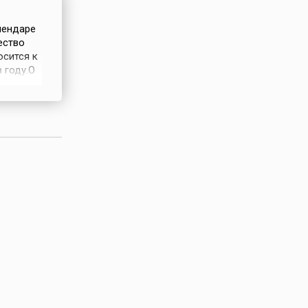
лендаре
ество
осится к
 году.О
го не
 молитвы