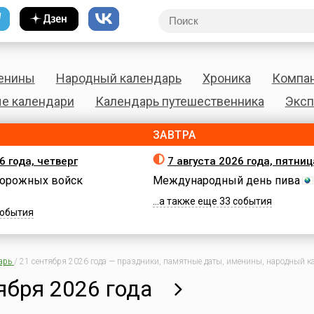
енины
Народный календарь
Хроника
Компа
е календари
Календарь путешественника
Эксп
ЗАВТРА
6 года, четверг
7 августа 2026 года, пятниц
орожных войск
Международный день пива
...а также еще 33 события
 события
арь
/
21 сентября 2026 года — праздники, памятные даты, именины, народный ка
ября 2026 года