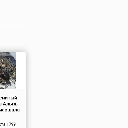
менитый
з Альпы
маршала
ста 1799