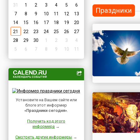
31
1
2
3
4
5
6
Праздники
7
8
9
10
11
12
13
14
15
16
17
18
19
20
21
22
23
24
25
26
27
28
29
30
1
2
3
4
5
6
7
8
9
10
11
Установите на Вашем сайте или
блоге этот информер
«Праздники сегодня»
.
Получить код этого
информера
→
Смотреть другие информеры
→