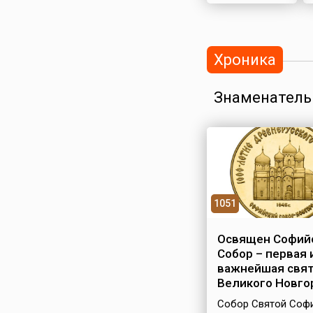
Хроника
Знаменатель
1051
Освящен Софий
Собор – первая 
важнейшая свя
Великого Новго
Собор Святой Соф