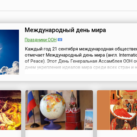
Международный день мира
Праздники ООН
Каждый год 21 сентября международная обществе
отмечает Международный день мира (англ. Internatio
of Peace). Этот День Генеральная Ассамблея ООН 
днем укрепления идеалов мира среди всех стран и 
— как на национальном, так и на международном ур
1981 году своей резолюцией 36/67 Генеральная Ас
провозгласила День мира и установила его праздно
третий ...