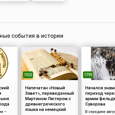
Божия»
ные события в истории
1522
1799
ский
Напечатан «Новый
Начался зна
и
Завет», переведенный
переход чере
тыня
Мартином Лютером с
армии фельд
рода
древнегреческого
Суворова
языка на немецкий
ии –
В середине авгу