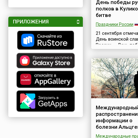
День победы ру
полков в Кулик
битве
ПРИЛОЖЕНИЯ
Праздники России
21 сентября отмеч
День воинской сла
России — День по
русских полков во 
великим князем Д
Донским над монг
татарскими войска
Куликовской битве
год). Он учрежден
Федеральным зак
32-ФЗ от 13 марта 
года «О днях воинс
славы и памятных 
Международный
России».Страшные
распространени
бедствия принесло
информации о
татаро-монгольско
болезни Альцге
русскую землю. Но
второй половине 14
Международные пр