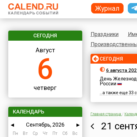
Журнал
Праздники
Им
СЕГОДНЯ
Производственны
Август
6
СЕГОДНЯ
6 августа 202
День Железнод
России
четверг
...а также еще 33
КАЛЕНДАРЬ
Главная страница
/
Календ
21 сент
Сентябрь, 2026
◀
▶
Пн
Вт
Ср
Чт
Пт
Сб
Вс