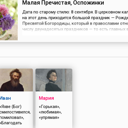
Малая Пречистая, Оспожинки
Дата по старому стилю: 8 сентября. В церковном ка
на этот день приходится большой праздник — Рожд
Пресвятой Богородицы, который в православии отн
числу двунадесятых праздников — то есть главных в
рождении Богородицы известно немного. Согласно
преданию, у благочестивой пары из Иерусалима дол
было детей. Когда Иоаким удалился в пустыню для
о рождении ребен...
Иван
Мария
«Яхве (Бог)
«Горькая»,
смилостивился,
«любимая»,
помиловал»,
«упрямая»
«Благодать