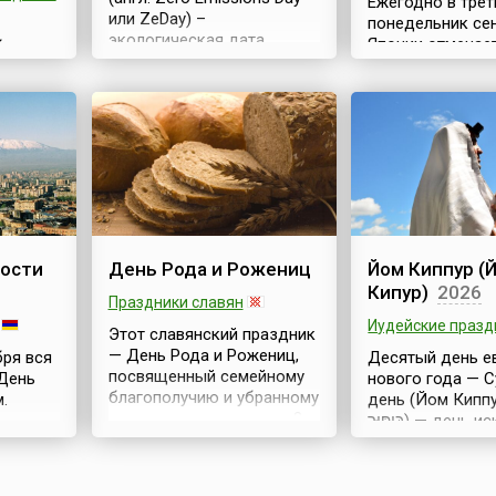
пара — Иоак...
Ежегодно в трет
или ZeDay) –
понедельник се
экологическая дата,
Японии отмечае
бря во
отмечаемая во многих
почитания пожи
тся
странах мира ежегодно 21
(яп. 敬老の日, Keir
ень
сентября.Среди
Пока еще неосп
международных дней,
что на планете 
езни
посвящённых проблемам
японцы входят в
 World
защиты окружающей
долгожителей. 
и
среды и сохранения
Министерства
орьбы с
экологического баланса,
здравоохранени
ера. Он
эта дата стоит особняком.
на 2024 год, ср
4 году
В 1980-х годах в Канаде
продолжительно
ости
День Рода и Рожениц
Йом Киппур (
родилась идея
японцев составл
Кипур)
2026
учреждения и проведения
года, а японок —
Праздники славян
ежегодного дня в защиту
Говоря о пожил
ого
Иудейские празд
экологии через
Этот славянский праздник
в Японии испол
ском
сокращение выбросов в
— День Рода и Рожениц,
бря вся
Десятый день е
выражени...
ь его
атм...
посвященный семейному
День
нового года — 
года не
благополучию и убранному
.
день (Йом Киппур, и
но и
урожаю, приходился на 8
כִּיפּוּר) — день искупления
.
сентября по старому
ը).В
грехов и Высшег
стилю, по новому — это 21
ду
Это единственн
сентября. После зачина, на
году, когда Тор