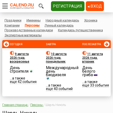
РЕГИСТРАЦИЯ
ВХОД
Праздники
Именины
Народный календарь
Хроника
Компании
Персоны
Лунный календарь
Производственные календари
Календарь путешественника
Экспертные материалы
СЕГОДНЯ
ЗАВТРА
ПОСЛЕЗАВТРА
9 августа
10 августа
11 августа
2026 года,
2026 года,
2026 года,
воскресенье
понедельник
вторник
День
Международный
День
строителя
день
белого
биодизеля
гриба
...а также
еще 42 события
...а также
...а также
еще 33 события
еще 40 событий
Главная страница
/
Персоны
/
Шарль Николь