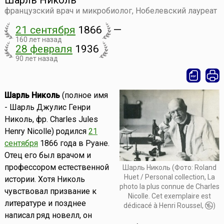
Шарль Николь
французский врач и микробиолог, Нобелевский лауреат
21 сентября
1866
—
160 лет назад
28 февраля
1936
90 лет назад
Шарль Николь
(полное имя
- Шарль Джулис Генри
Николь, фр. Charles Jules
Henry Nicolle) родился
21
сентября
1866 года в Руане.
Отец его был врачом и
профессором естественной
Шарль Николь (Фото: Roland
Huet / Personal collection, La
истории. Хотя Николь
photo la plus connue de Charles
чувствовал призвание к
Nicolle. Cet exemplaire est
литературе и позднее
dédicacé à Henri Roussel,
)
написал ряд новелл, он