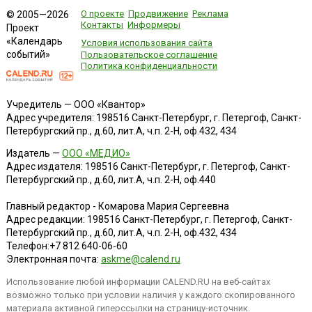
О проекте
Продвижение
Реклама
© 2005—2026
Контакты
Информеры
Проект
«Календарь
Условия использования сайта
событий»
Пользовательское соглашение
Политика конфиденциальности
Учредитель — ООО «Квантор»
Адрес учредителя: 198516 Санкт-Петербург, г. Петергоф, Санкт-
Петербургский пр., д.60, лит.А, ч.п. 2-Н, оф.432, 434
Издатель —
ООО «МЕДИО»
Адрес издателя: 198516 Санкт-Петербург, г. Петергоф, Санкт-
Петербургский пр., д.60, лит.А, ч.п. 2-Н, оф.440
Главный редактор - Комарова Мария Сергеевна
Адрес редакции:
198516
Санкт-Петербург, г. Петергоф
,
Санкт-
Петербургский пр., д.60, лит.А, ч.п. 2-Н, оф.432, 434
Телефон:
+7 812 640-06-60
Электронная почта:
askme@calend.ru
Использование любой информации CALEND.RU на веб-сайтах
возможно только при условии наличия у каждого скопированного
материала активной гиперссылки на страницу-источник.