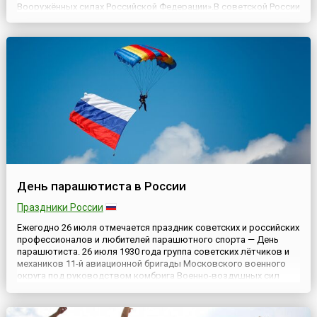
Вооружённых силах Российской Федерации».В советской России
этот профессиональный праздник был установлен
Постановлением Совета Народных Комиссаров СССР и ЦК ВКПб
от 22 июня 1939 года, со...
День парашютиста в России
Праздники России
Ежегодно 26 июля отмечается праздник советских и российских
профессионалов и любителей парашютного спорта — День
парашютиста. 26 июля 1930 года группа советских лётчиков и
механиков 11-й авиационной бригады Московского военного
округа под руководством комбрига Военно-воздушных сил
Рабоче-крестьянской Красной армии Леонида Григорьевича
Минова впервые совершила под Воронежем серию
парашютных пры...