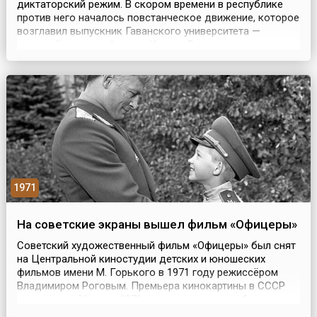
диктаторский режим. В скором времени в республике
против него началось повстанческое движение, которое
возглавил выпускник Гаванского университета —
молодой адвокат Фидель Кастро Рус, родом из
провинции Орьенте. 26 июля 1953 года группа
вооруженных людей во главе с Кастро попыталась
захватить армейские казармы в крепости Монкада в
городе Сантьяг...
1971
На советские экраны вышел фильм «Офицеры»
Советский художественный фильм «Офицеры» был снят
на Центральной киностудии детских и юношеских
фильмов имени М. Горького в 1971 году режиссёром
Владимиром Роговым. Премьера кинокартины в СССР
состоялась 26 июля 1971 года и в прокате собрала
более 53 млн. зрителей.Этот легендарный фильм,