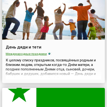
День дяди и тети
Международные праздники
К целому списку праздников, посвящённых родным и
близким людям, открытым когда-то Днём матери, а
позднее пополненным Днями отца, сыновей, дочери,
бабушек и дедушек, добавился новый — День дяди и
тёти (англ. Uncle and Aunt Day). Отмечается он ежегодно
26 июля.Брат отца или матери или их сестра как раз и
являются по отношению к человеку его дядей и тётей.
Для большинства людей отношения между пл...