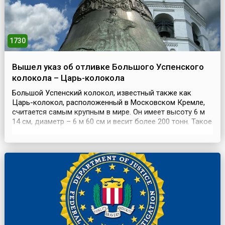
1730
Вышел указ об отливке Большого Успенского
колокола – Царь-колокола
Большой Успенский колокол, известный также как
Царь-колокол, расположенный в Московском Кремле,
считается самым крупным в мире. Он имеет высоту 6 м
14 см, диаметр – 6 м 60 см и весит более 200 тонн. Такое
же название носили еще два колокола, отлитые в
начале 17 века и в 1654 году. Последний разбился во
время пожара 1701 года. 26 июля 1730 года российская
императрица Анна Иоанновна подписала ук...