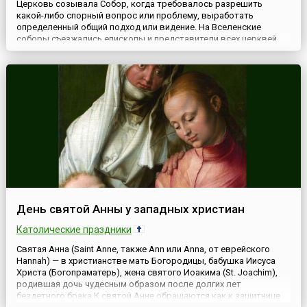
Церковь созывала Собор, когда требовалось разрешить
какой-либо спорный вопрос или проблему, выработать
определенный общий подход или видение. На Вселенские
соборы съезжались епископы и представители всех церквей.
Постановления, принятые на Соборе записывались в Книгу
Канонов (Правил) и впоследствии принимались церковью в
качестве учения.Предшественником Вселенских соборов стал
Апостольский соб...
День святой Анны у западных христиан
Католические праздники
Святая Анна (Saint Anne, также Ann или Anna, от еврейского
Hannah) — в христианстве мать Богородицы, бабушка Иисуса
Христа (Богопраматерь), жена святого Иоакима (St. Joachim),
родившая дочь чудесным образом после долгих лет
бездетного брака.К святой Анне обращаются как к защитнице