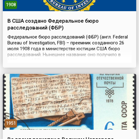
1908
В США создано Федеральное бюро
расследований (ФБР)
Федеральное бюро расследований (ФБР) (англ. Federal
Bureau of Investigation, FBI) – преемник созданного 26
июля 1908 года в министерстве юстиции США бюро
расследований. Нынешнее название оно получило в
1935 году. ФБР входит в систему министерства юстиции
и Разведывательного сообщества США, подчинено
генеральному прокурору и, одновременно, директору
Национальной разведки. Основными сферами деят...
1951