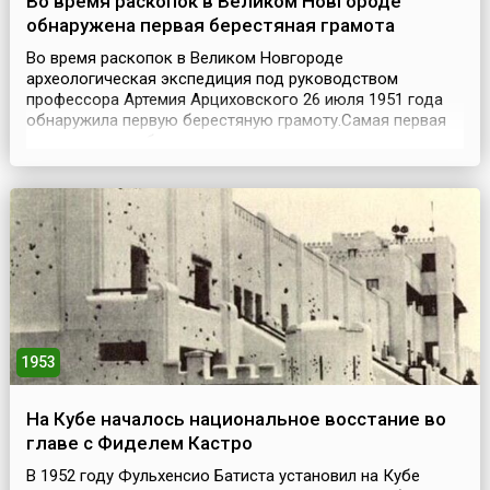
Во время раскопок в Великом Новгороде
обнаружена первая берестяная грамота
Во время раскопок в Великом Новгороде
археологическая экспедиция под руководством
профессора Артемия Арциховского 26 июля 1951 года
обнаружила первую берестяную грамоту.Самая первая
древнерусская берестяная грамота – маленькое
письмецо простолюдина, жившего в 15 веке, была
найдена на древней мостовой Холопьей улицы в слоях
14-15 веков на Неревском археологическом раскопе.
Грамоту под номером о...
1953
На Кубе началось национальное восстание во
главе с Фиделем Кастро
В 1952 году Фульхенсио Батиста установил на Кубе