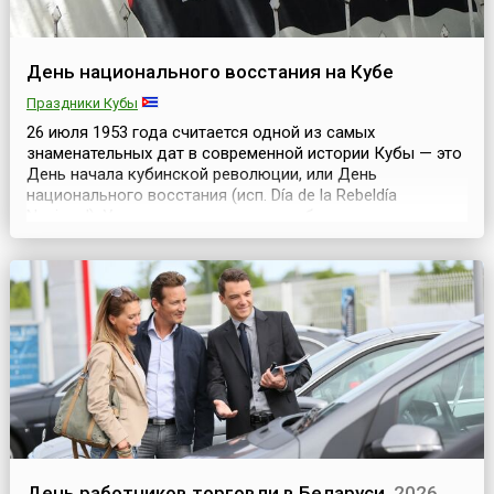
День национального восстания на Кубе
Праздники Кубы
26 июля 1953 года считается одной из самых
знаменательных дат в современной истории Кубы — это
День начала кубинской революции, или День
национального восстания (исп. Día de la Rebeldía
Nacional). Утром этого дня группа кубинских повстанцев-
революционеров во главе с малоизвестным тогда
Фиделем Кастро попыталась взять штурмом казармы
Монкада в Сантьяго-де-Куба, втором по величине
городе Кубы (д...
День работников торговли в Беларуси
2026