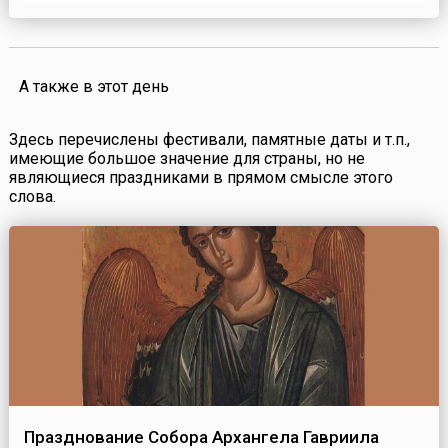
популярного в стране коктейля, приготовленного на
основе виноградной водки «писко», которую перуанцы
пьют с 16 века. Праздник был официально учрежде...
А также в этот день
Здесь перечислены фестивали, памятные даты и т.п.,
имеющие большое значение для страны, но не
являющиеся праздниками в прямом смысле этого
слова.
Празднование Собора Архангела Гавриила