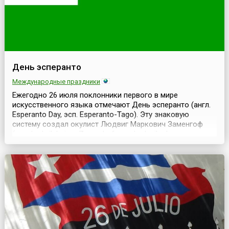
День эсперанто
Международные праздники
Ежегодно 26 июля поклонники первого в мире
искусственного языка отмечают День эсперанто (англ.
Esperanto Day, эсп. Esperanto-Tago). Эту знаковую
систему создал окулист Людвиг Маркович Заменгоф
(пол. Ludwik Lejzer Zamenhof; эсп. Ludoviko Lazaro
Zamenhof, 1859-1917). Он родился в Белостоке — сейчас
этот город расположен на территории Польши, а в 19
веке входил в состав Российской империи. Соседями З...