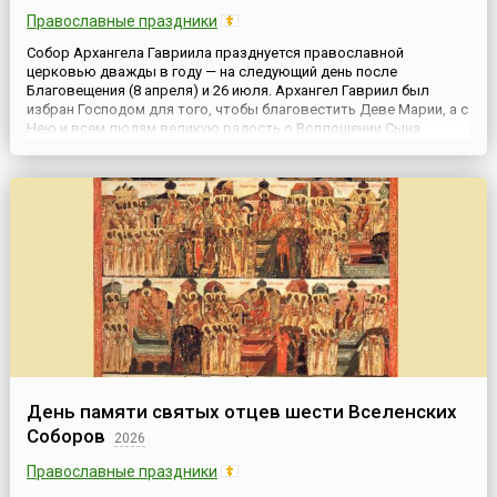
Православные праздники
Собор Архангела Гавриила празднуется православной
церковью дважды в году — на следующий день после
Благовещения (8 апреля) и 26 июля. Архангел Гавриил был
избран Господом для того, чтобы благовестить Деве Марии, а с
Нею и всем людям великую радость о Воплощении Сына
Божия. Поэтому на следующий день после Благовещения,
прославив Пречистую Деву, благодарят Господа и почитают
Его посланника Архан...
День памяти святых отцев шести Вселенских
Соборов
2026
Православные праздники