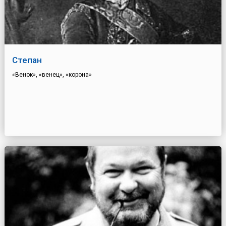
Степан
«Венок», «венец», «корона»