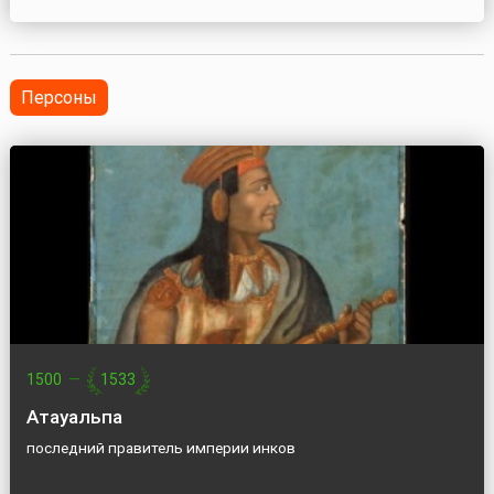
вошедший в Золотой фонд отечественного
кинематографа, стал дебютом для Владимира Рогового
в качестве режисс...
Персоны
1500
—
1533
Атауальпа
последний правитель империи инков