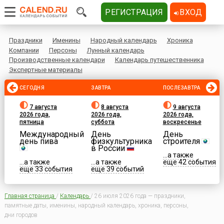
РЕГИСТРАЦИЯ
ВХОД
Праздники
Именины
Народный календарь
Хроника
Компании
Персоны
Лунный календарь
Производственные календари
Календарь путешественника
Экспертные материалы
СЕГОДНЯ
ЗАВТРА
ПОСЛЕЗАВТРА
7 августа
8 августа
9 августа
2026 года,
2026 года,
2026 года,
пятница
суббота
воскресенье
Международный
День
День
день пива
физкультурника
строителя
в России
...а также
...а также
...а также
еще 42 события
еще 33 события
еще 39 событий
Главная страница
/
Календарь
/
26 июля 2026 года — праздники,
памятные даты, именины, народный календарь, хроника, персоны,
дни городов