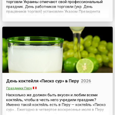
торговли Украины отмечают свой профессиональный
праздник. День работников торговли (укр. День
працівників торгівлі) установлен Указом Президента
страны № 427/95 от 5 июня 1995 года. Раннее работники
торговли отмечали свой профессиональный праздник
вместе с работниками сферы бытового обслуживания и
работниками ЖКХ. Праздник так и назывался — День ...
День коктейля «Писко сур» в Перу
2026
Праздники Перу
Насколько же должен быть вкусен и любим всеми
коктейль, чтобы в честь него учредили праздник?
Именно такой коктейль есть в Перу — коктейль «Писко
сур»... Ежегодно в четвертое воскресенье июля в Перу
отмечают День коктейля «Писко сур» — день самого