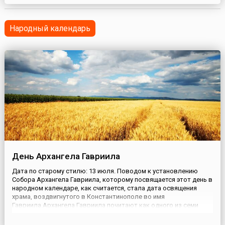
беременных женщин. Именно к ней обращают свои молитвы с
тем, чтобы роды были легкими, ребенок родился здоровым, и ...
Народный календарь
День Архангела Гавриила
Дата по старому стилю: 13 июля. Поводом к установлению
Собора Архангела Гавриила, которому посвящается этот день в
народном календаре, как считается, стала дата освящения
храма, воздвигнутого в Константинополе во имя
Гавриила.Архангела Гавриила почитают как одного из семи
главных ангелов, служителя Божественного Всемогущества. Он
несколько раз упоминается в Священном Писании как вестник