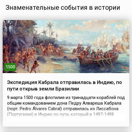
Знаменательные события в истории
1500
Экспедиция Кабрала отправилась в Индию, по
пути открыв земли Бразилии
9 марта 1500 года флотилия из тринадцати кораблей под
общим командованием дона Педру Алвареша Кабрала
(порт. Pedro Álvares Cabral) отправилась из Лиссабона
(Португалия) в Индию по пути, который в 1497-1498
годах проложил Васко да Гама. Кабрал, избегая
безветрия в регионе Гвинеи, решил взять курс на юго-
запад где-то у островов Зеленого Мыса. А 22 марта