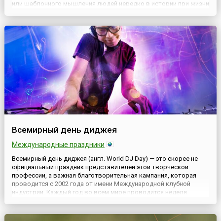
или шаблонного мышления людей нередко в истории при жизни
воспринимали, мягко говоря, неоднозначно. Часто их не
воспринимали всерьёз, подвергали критике, называли
чудаками. ...
Всемирный день диджея
Международные праздники
Всемирный день диджея (англ. World DJ Day) — это скорее не
официальный праздник представителей этой творческой
профессии, а важная благотворительная кампания, которая
проводится с 2002 года от имени Международной клубной
индустрии. Каждый год во всем мире проводится неделя
благотворительных акций в помощь детским организациям, а их
кульминацией является 9 марта — Всемирный день
диджея.Перв...