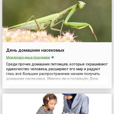
День домашних насекомых
Международные праздники
Среди прочих домашних питомцев, которые скрашивают
одиночество человека, расширяют его мир и радуют
глаз, всё большее распространение начали получать
домашние насекомые. Именно им и посвящён День
домашних насекомых, отмечаемый ежегодно 9
марта.Вряд ли насекомое можно назвать другом
человека в том же смысле, который мы вкладываем в
это понятие по отношению, скажем, к собакам или
кошкам. Однако,...