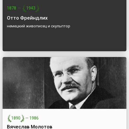
1878
—
1943
Отто Фрейндлих
немецкий живописец и скульптор
1890
—
1986
Вячеслав Молотов