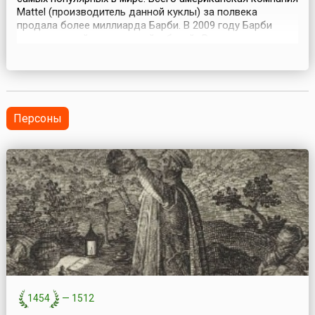
Mattel (производитель данной куклы) за полвека
продала более миллиарда Барби. В 2009 году Барби
отметила свой полувековой юбилей.«Родственные»
корни Барби идут из Германии. Там в начале 1950-х
годов по мотивам популярного комикса для взрослых
была создана маленькая кукла Лили. С большой г...
Персоны
1454
—
1512