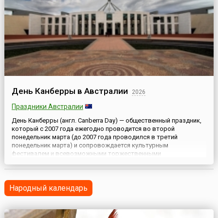
День Канберры в Австралии
2026
Праздники Австралии
День Канберры (англ. Canberra Day) — общественный праздник,
который с 2007 года ежегодно проводится во второй
понедельник марта (до 2007 года проводился в третий
понедельник марта) и сопровождается культурным
фестивалем и всевозможными торжественными
мероприятиями. Таким образом австралийцы отмечают день,
когда столица страны получила свое имя. Для Австралийской
столичной территории, АСТ (англ. Au...
Народный календарь