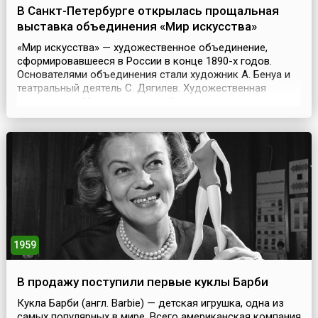
В Санкт-Петербурге открылась прощальная
выставка объединения «Мир искусства»
«Мир искусства» — художественное объединение,
сформировавшееся в России в конце 1890-х годов.
Основателями объединения стали художник А. Бенуа и
театральный деятель С. Дягилев. Художественная
ориентация «Мира искусства» была связана с модерном
и символизмом. В противовес идеям передвижников
художники «Мира искусства» провозгласили приоритет
эстетического начала в искусстве. Члены «Мира
искусст...
1959
В продажу поступили первые куклы Барби
Кукла Барби (англ. Barbie) — детская игрушка, одна из
самых популярных в мире. Всего американская компания