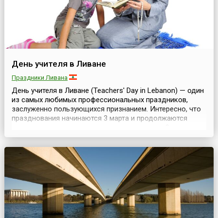
День учителя в Ливане
Праздники Ливана
День учителя в Ливане (Teachers' Day in Lebanon) — один
из самых любимых профессиональных праздников,
заслуженно пользующихся признанием. Интересно, что
празднования начинаются 3 марта и продолжаются
целую неделю, кульминационно завершаясь 9 марта.
Профессия учителя самая сложная, самая гуманная,
самая добрая и самая нужная, потому что учитель
призван создавать и совершенствовать человека....