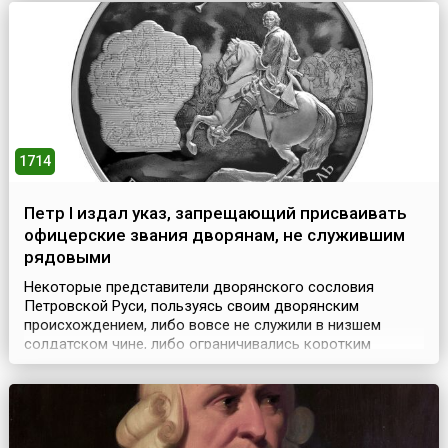
разыгралась буря. Корабли относило на ...
1714
Петр I издал указ, запрещающий присваивать
офицерские звания дворянам, не служившим
рядовыми
Некоторые представители дворянского сословия
Петровской Руси, пользуясь своим дворянским
происхождением, либо вовсе не служили в низшем
солдатском чине, либо ограничивались коротким
сроком в несколько месяцев или даже недель, а потом
проходили службу в офицерских чинах. У дворян было
мнение, что они должны исправлять на службе только
начальнические должности просто в силу
происхождения.(26 фев...