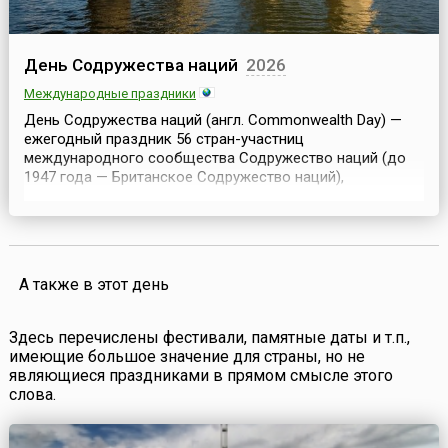
День Содружества наций
2026
Международные праздники
День Содружества наций (англ. Commonwealth Day) —
ежегодный праздник 56 стран-участниц
международного сообщества Содружество наций (до
1947 года — Британское Содружество наций),
ассоциации независимых государств, ранее входивших в
Британскую империю, признающих британского монарха
в качестве символа свободного единения. День
Содружества наций отмечается во второй понедельник
марта и каждый год пос...
А также в этот день
Здесь перечислены фестивали, памятные даты и т.п.,
имеющие большое значение для страны, но не
являющиеся праздниками в прямом смысле этого
слова.