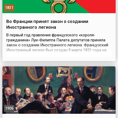
1831
Во Франции принят закон о создании
Иностранного легиона
В первый год правления французского «короля-
гражданина» Луи-Филиппа Палата депутатов приняла
закон о создании Иностранного легиона. Французский
Иностранный легион был создан 9 марта 1831 года на
основе нескольких полков-предшественников. Это
военное формирование поначалу занималось вербовкой
иностранных наемников, в том числе из «безработных»
головорезов. Изначальной целью создания легиона
явл...
1906