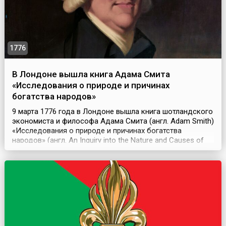
1776
В Лондоне вышла книга Адама Смита
«Исследования о природе и причинах
богатства народов»
9 марта 1776 года в Лондоне вышла книга шотландского
экономиста и философа Адама Смита (англ. Adam Smith)
«Исследования о природе и причинах богатства
народов» (англ. An Inquiry into the Nature and Causes of
the Wealth of Nations), которая положила начало
политэкономии. При жизни Смита книга выдержала пять
английских и несколько зарубежных изданий и
переводов.Именно с этой книги и началась пол...