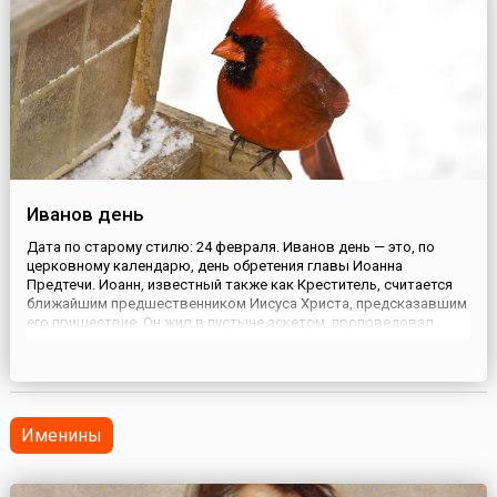
Иванов день
Дата по старому стилю: 24 февраля. Иванов день — это, по
церковному календарю, день обретения главы Иоанна
Предтечи. Иоанн, известный также как Креститель, считается
ближайшим предшественником Иисуса Христа, предсказавшим
его пришествие. Он жил в пустыне аскетом, проповедовал
крещение среди иудеев, крестил в водах Иордана самого
Спасителя. Иоанна обезглавили из-за козней иудейской царицы
Иродиады ...
Именины