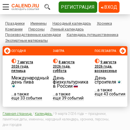
РЕГИСТРАЦИЯ
ВХОД
Праздники
Именины
Народный календарь
Хроника
Компании
Персоны
Лунный календарь
Производственные календари
Календарь путешественника
Экспертные материалы
СЕГОДНЯ
ЗАВТРА
ПОСЛЕЗАВТРА
7 августа
8 августа
9 августа
2026 года,
2026 года,
2026 года,
пятница
суббота
воскресенье
Международный
День
День
день пива
физкультурника
строителя
в России
...а также
...а также
...а также
еще 43 события
еще 33 события
еще 39 событий
Главная страница
/
Календарь
/
9 марта 2026 года — праздники,
памятные даты, именины, народный календарь, хроника, персоны,
дни городов