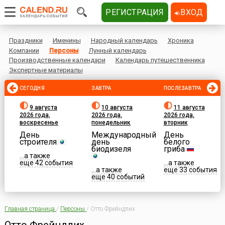
РЕГИСТРАЦИЯ
ВХОД
Праздники
Именины
Народный календарь
Хроника
Компании
Персоны
Лунный календарь
Производственные календари
Календарь путешественника
Экспертные материалы
СЕГОДНЯ
ЗАВТРА
ПОСЛЕЗАВТРА
9 августа
10 августа
11 августа
2026 года,
2026 года,
2026 года,
воскресенье
понедельник
вторник
День
Международный
День
строителя
день
белого
биодизеля
гриба
...а также
еще 42 события
...а также
...а также
еще 33 события
еще 40 событий
Главная страница
/
Персоны
/
Отто Фрейндлих