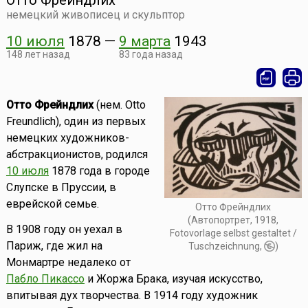
Отто Фрейндлих
немецкий живописец и скульптор
10 июля
1878
—
9 марта
1943
148 лет назад
83 года назад
Отто Фрейндлих
(нем. Otto
Freundlich), один из первых
немецких художников-
абстракционистов, родился
10 июля
1878 года в городе
Слупске в Пруссии, в
еврейской семье.
Отто Фрейндлих
(Автопортрет, 1918,
В 1908 году он уехал в
Fotovorlage selbst gestaltet /
Париж, где жил на
Tuschzeichnung,
)
Монмартре недалеко от
Пабло Пикассо
и Жоржа Брака, изучая искусство,
впитывая дух творчества. В 1914 году художник