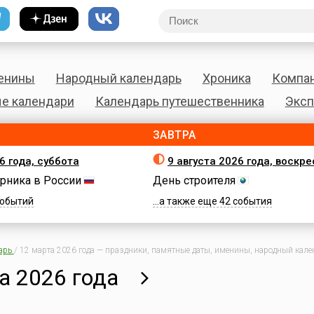
енины
Народный календарь
Хроника
Компа
е календари
Календарь путешественника
Эксп
ЗАВТРА
6 года, суббота
9 августа 2026 года, воскр
рника в России
День строителя
 событий
...а также еще 42 события
арь
/
12 марта 2026 года — праздники, памятные даты, именины, народный кален
а 2026 года