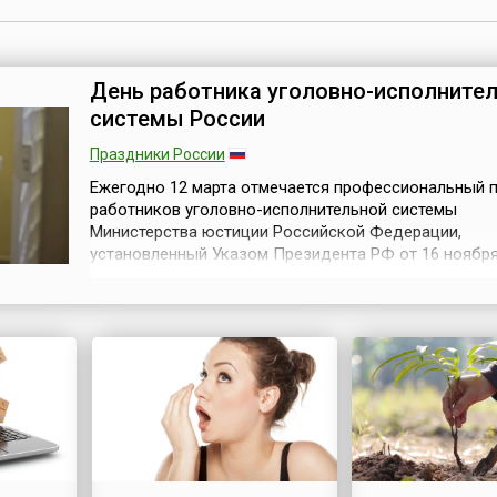
День работника уголовно-исполните
системы России
Праздники России
Ежегодно 12 марта отмечается профессиональный 
работников уголовно-исполнительной системы
Министерства юстиции Российской Федерации,
установленный Указом Президента РФ от 16 ноября
года № 1433. Дата для его учреждения была выбра
случайно. 12 марта 1879 года российский император
Александр II издал Указ о создании тюремного
департамента, положивший начало организации един