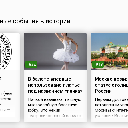
ные события в истории
1832
1918
й
В балете впервые
Москве возв
использовано платье
статус столи
под названием «пачка»
России
т (нем.
ляется
Пачкой называют пышную
Первым достов
х
многослойную балетную
летописным упо
опы —
юбку. Это некий
Москвы считает
лова
театрализованный вариант
указание Ипать
ге и
модного бального платья
летописи на (4) 
из легкой развевающейся
1147 года, когд