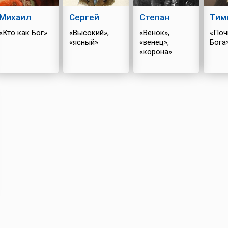
Михаил
Сергей
Степан
Тим
«Кто как Бог»
«Высокий»,
«Венок»,
«Поч
«ясный»
«венец»,
Бога
«корона»