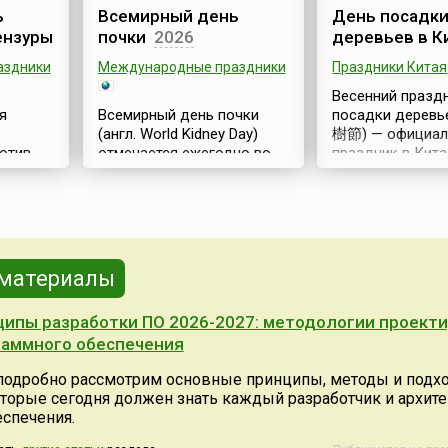
ь
Всемирный день
День посадк
ензуры
почки
2026
деревьев в К
аздники
Международные праздники
Праздники Китая
Весенний празд
я
Всемирный день почки
посадки деревье
(англ. World Kidney Day)
樹節) — официал
отив
отмечается ежегодно во
праздник в Кита
л. World
второй четверг марта,
Тайване. Ежегод
начиная с 2006 года. По
марта, в день с
дённая
сути, это глобальная
выдающегося
информационно-
революционера 
просветительская
Ятсена (кит. 孫逸
кампания, направленная на
1925), в стране
 материалы
ная
повышение
массовые поса
я с
осведомленности о
зеленых насажд
ипы разработки ПО 2026-2027: методологии проект
важности наших
Ятсен внес бол
анения
раммного обеспечения
почек.Учреждение,
в дело
ыми
организация и ежегодное
лесовозобновле
 подробно рассмотрим основные принципы, методы и подх
ения
проведение этого Дня
выступал с ини
оторые сегодня должен знать каждый разработчик и архите
 и
стали результатом
массовых поса
спечения.
 острых
совместных усилий
деревьев, в кот
нного
Международного
сегодня приним