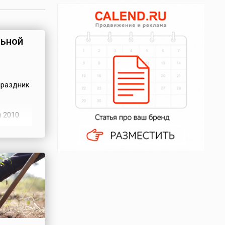
льной
праздник
 2010
на не
ой гос...