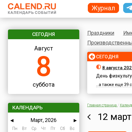
Журнал
Праздники
Им
СЕГОДНЯ
Производственны
Август
8
СЕГОДНЯ
8 августа 202
День физкульту
суббота
...а также еще 39
Главная страница
/
Календ
КАЛЕНДАРЬ
12 март
Март, 2026
◀
▶
Пн
Вт
Ср
Чт
Пт
Сб
Вс