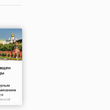
ращен
цы
ерным
минанием
ся
евской
11 апреля
а ростово-