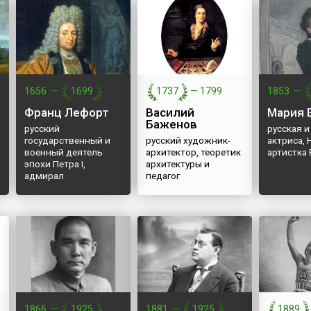
й
Карахос и ряд других
 этому
мелких островов.12 марта
1968 года Маврикий
лись в
получил независимость от
1940
Англии, при этом
ду СССР
оставшись в составе
галась
Британского Содруж...
1656
—
1699
1737
—
1799
1853
—
.
Франц Лефорт
Василий
Мария 
Баженов
русский
русская и
государственный и
русский художник-
актриса,
военный деятель
архитектор, теоретик
артистка
эпохи Петра I,
архитектуры и
адмирал
педагог
1866
—
1925
1881
—
1925
1889