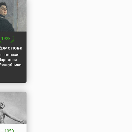
1928
Ермолова
 советская
 Народная
 Республики
—
1950