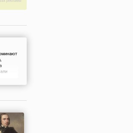
авах рекламы
поминают
,
а
вали
дорогу
 дорогу
ал-