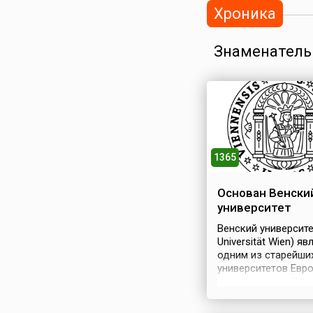
Хроника
Знаменатель
1365
Основан Венски
университет
Венский университе
Universität Wien) яв
одним из старейши
университетов Евр
третьим после Кар
университета в Пра
Ягеллонского