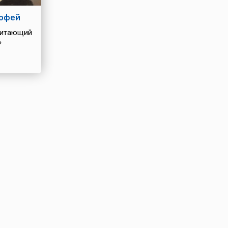
офей
итающий
»