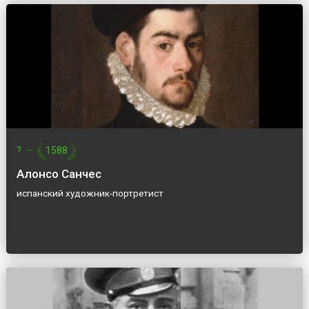
?
—
1588
Алонсо Санчес
испанский художник-портретист