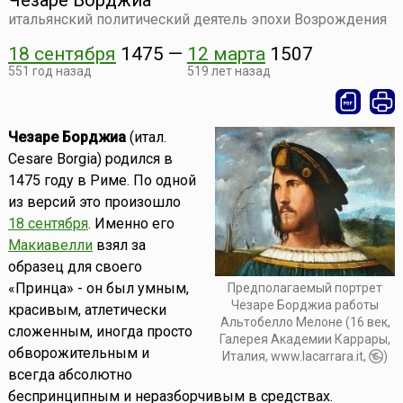
Чезаре Борджиа
итальянский политический деятель эпохи Возрождения
18 сентября
1475
—
12 марта
1507
551 год назад
519 лет назад
Чезаре Борджиа
(итал.
Cesare Borgia) родился в
1475 году в Риме. По одной
из версий это произошло
18 сентября
. Именно его
Макиавелли
взял за
образец для своего
«Принца» - он был умным,
Предполагаемый портрет
Чезаре Борджиа работы
красивым, атлетически
Альтобелло Мелоне (16 век,
сложенным, иногда просто
Галерея Академии Каррары,
обворожительным и
Италия, www.lacarrara.it,
)
всегда абсолютно
беспринципным и неразборчивым в средствах.