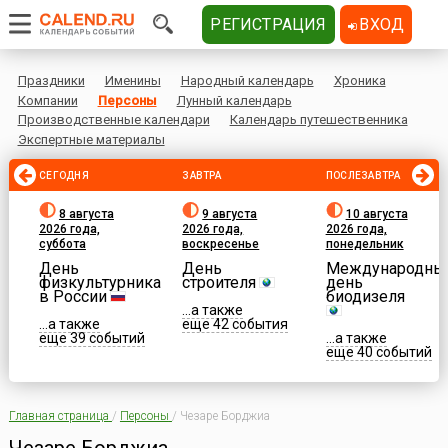
РЕГИСТРАЦИЯ
ВХОД
Праздники
Именины
Народный календарь
Хроника
Компании
Персоны
Лунный календарь
Производственные календари
Календарь путешественника
Экспертные материалы
СЕГОДНЯ
ЗАВТРА
ПОСЛЕЗАВТРА
8 августа
9 августа
10 августа
2026 года,
2026 года,
2026 года,
суббота
воскресенье
понедельник
День
День
Международны
физкультурника
строителя
день
в России
биодизеля
...а также
...а также
еще 42 события
еще 39 событий
...а также
еще 40 событий
Главная страница
/
Персоны
/
Чезаре Борджиа