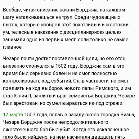
Вообще, читая описание жизни Борджиа, на каждом
шагу наталкиваешься на труп. Среди чудовищных
пыток, которые изобрел этот похотливый и жестокий
ум, телесные наказания с дисциплинарною целью
занимали одно из первых мест, если только не самое
главное...
Чезаре почти достиг поставленной цели, но его отец
внезапно скончался в 1502 году. Борджиа сам в это
время был серьезно болен и не смог полностью
контролировать ход событий. Он, в частности, не смог
повлиять на ход выборов нового папы Римского, и им
стал Юлий II, заклятый враг семейства Борджиа. Чезаре
был арестован, но сумел вырваться из-под стражи.
12 марта
1507 года, попав в засаду около городка Виана,
Чезаре Борджия после непродолжительного
ожесточенного боя был убит. Когда его искалеченное
тело было найдено, на нем насчитали двадцать пять