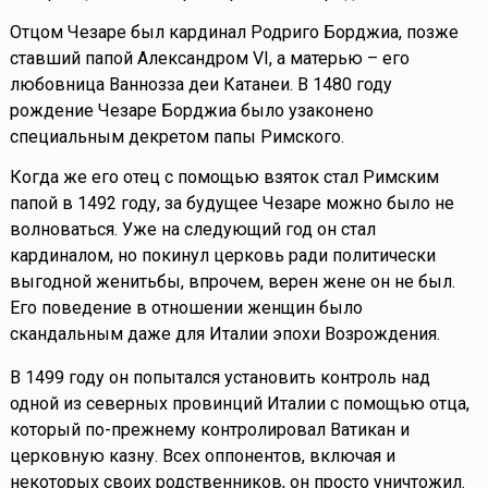
Отцом Чезаре был кардинал Родриго Борджиа, позже
ставший папой Александром VI, а матерью – его
любовница Ваннозза деи Катанеи. В 1480 году
рождение Чезаре Борджиа было узаконено
специальным декретом папы Римского.
Когда же его отец с помощью взяток стал Римским
папой в 1492 году, за будущее Чезаре можно было не
волноваться. Уже на следующий год он стал
кардиналом, но покинул церковь ради политически
выгодной женитьбы, впрочем, верен жене он не был.
Его поведение в отношении женщин было
скандальным даже для Италии эпохи Возрождения.
В 1499 году он попытался установить контроль над
одной из северных провинций Италии с помощью отца,
который по-прежнему контролировал Ватикан и
церковную казну. Всех оппонентов, включая и
некоторых своих родственников, он просто уничтожил.