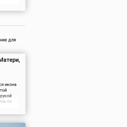
тоящее
ская
ние для
Матери,
ся икона
этой
 рукой
ток со
ты
 не
рите».