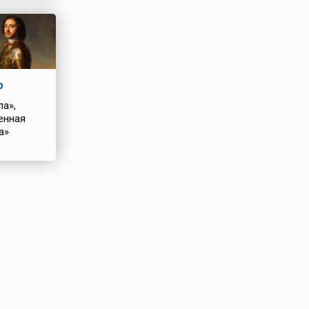
р
ла»,
енная
а»