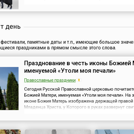
современного бизнес-образования в России.В нас
время к празднованию уже присоединилась Россий
ассоциация бизнес-образования (РАБО), крупные
федеральные бизнес-школы, рег...
от день
фестивали, памятные даты и т.п., имеющие большое значе
ющиеся праздниками в прямом смысле этого слова.
Празднование в честь иконы Божией 
именуемой «Утоли моя печали»
Православные праздники
Сегодня Русской Православной церковью почитает
Божией Матери, именуемая «Утоли моя печали». На 
иконе Божия Матерь изображена держащей правой
Младенца Христа, у Которого в руках развернут сви
словами: «Суд праведный судите, милость и щедро
творите кийждо искреннему своему; вдовицу и сиру
насильствуйте и злобу брату своему в сердце не тво
Левую руку Богоматерь при...