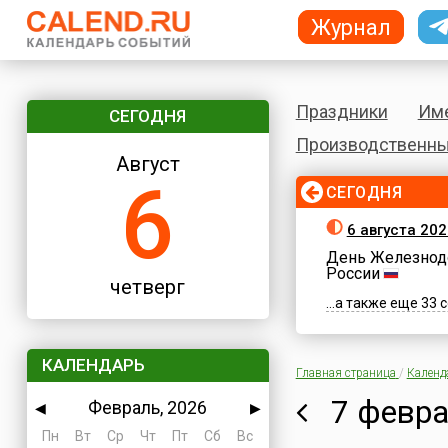
Журнал
Праздники
Им
СЕГОДНЯ
Производственны
Август
6
СЕГОДНЯ
6 августа 202
День Железнод
России
четверг
...а также еще 33
КАЛЕНДАРЬ
Главная страница
/
Календ
7 февра
Февраль, 2026
◀
▶
Пн
Вт
Ср
Чт
Пт
Сб
Вс