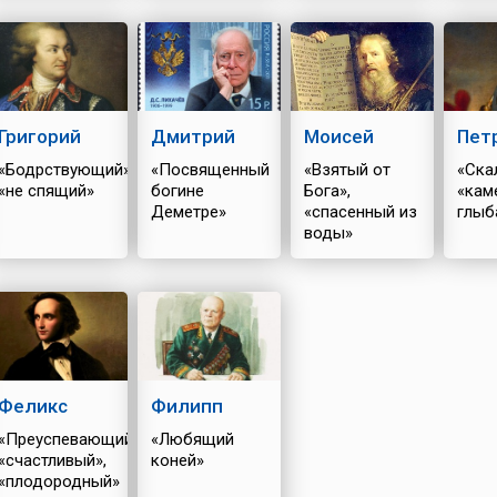
Григорий
Дмитрий
Моисей
Пет
«Бодрствующий»,
«Посвященный
«Взятый от
«Ска
«не спящий»
богине
Бога»,
«кам
Деметре»
«спасенный из
глыб
воды»
Феликс
Филипп
«Преуспевающий»,
«Любящий
«счастливый»,
коней»
«плодородный»