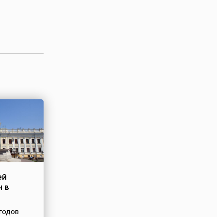
ей
н в
 годов