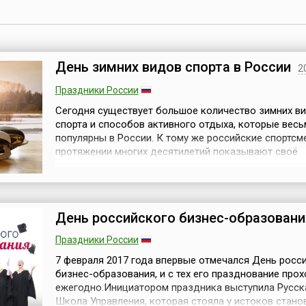
День зимних видов спорта в России
2
Праздники России
Сегодня существует большое количество зимних в
спорта и способов активного отдыха, которые весь
популярны в России. К тому же российские спортсм
протяжении многих десятилетий показывают своё
мастерство на соревнованиях различных уровней,
завоёвывая медали и устанавливая мировые рекор
Поэтому неудивительно, что не так давно было реш
учредить новый всероссийский праздник — День...
День российского бизнес-образовани
Праздники России
7 февраля 2017 года впервые отмечался День росс
бизнес-образования, и с тех его празднование прох
ежегодно.Инициатором праздника выступила Русск
Школа Управления, которая стояла у истоков стано