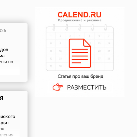
026
идов
ма
ены на
ды.
ено
я
ийского
одит
ая
вления