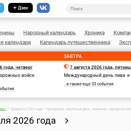
енины
Народный календарь
Хроника
Компа
е календари
Календарь путешественника
Эксп
ЗАВТРА
6 года, четверг
7 августа 2026 года, пятниц
орожных войск
Международный день пива
...а также еще 33 события
 события
арь
/
7 февраля 2026 года — праздники, памятные даты, именины, народный кале
ля 2026 года