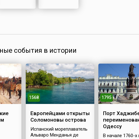
ные события в истории
1568
1795
кие
Европейцами открыты
Порт Хаджиб
ом
Соломоновы острова
переименова
Одессу
Испанский мореплаватель
Альваро Менданья де
В начале 1760-х