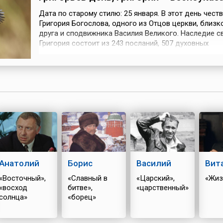
здесь стал ему верным
субботы до пон
, имении
помощником в деле
В понедельник, 
Дата по старому стилю: 25 января. В этот день чест
лиз
обращения местного
завершения рега
Григория Богослова, одного из Отцов церкви, близк
 южной
населения в
установлен нац
друга и сподвижника Василия Великого. Наследие с
 Азия).
христианство.Говорят, что
праздник. На вр
онна
Григория состоит из 243 посланий, 507 духовных
первоначально у Мэл...
состязаний судо
тной и
стихотворений и 45 проповедей.Поскольку, по наро
календарю, накануне (на Аксинью) отмечалась
и и
«полузимница», или середина зимы, то на Григория 
одной
поворота к весне. Так и говорил...
Анатолий
Борис
Василий
Вит
«Восточный»,
«Славный в
«Царский»,
«Жиз
«восход
битве»,
«царственный»
солнца»
«борец»