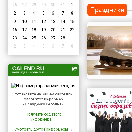
26
27
28
29
30
31
1
Праздники
2
3
4
5
6
7
8
9
10
11
12
13
14
15
16
17
18
19
20
21
22
23
24
25
26
27
28
1
2
3
4
5
6
7
8
Установите на Вашем сайте или
блоге этот информер
«Праздники сегодня»
.
Получить код этого
информера
→
Смотреть другие информеры
→