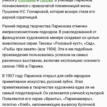
учился у
Коровина
и
Серова
. В училище Ларионов
познакомился с правнучатой племянницей жены
Пушкина Н.С. Гончаровой, которая вскоре стала его
верной соратницей.
Ранний период творчества Ларионова отмечен
импрессионистским подходом. В унаследованной от
французских художников манере создавал он целые
живописные серии. Таковы «Розовый куст», «Сад»,
«Рыбы при закате» (все 1904). Эти и им подобные
произведения пользовались успехом на самых
различных выставках, включая экспозицию осеннего
салона-1906 в Париже.
В 1907 году Ларионов открыл для себя народное
примитивное искусство, русский лубок. Этап
примитивизма в творчестве художника едва ли не
самый плодотворный. Он увлекается уличной культурой.
Появляются его серии «Франты», «Парикмахеры»,
полотно «Хлеб», напоминающее вывеску булочной.