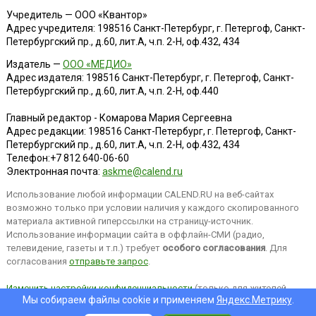
Учредитель — ООО «Квантор»
Адрес учредителя: 198516 Санкт-Петербург, г. Петергоф, Санкт-
Петербургский пр., д.60, лит.А, ч.п. 2-Н, оф.432, 434
Издатель —
ООО «МЕДИО»
Адрес издателя: 198516 Санкт-Петербург, г. Петергоф, Санкт-
Петербургский пр., д.60, лит.А, ч.п. 2-Н, оф.440
Главный редактор - Комарова Мария Сергеевна
Адрес редакции:
198516
Санкт-Петербург, г. Петергоф
,
Санкт-
Петербургский пр., д.60, лит.А, ч.п. 2-Н, оф.432, 434
Телефон:
+7 812 640-06-60
Электронная почта:
askme@calend.ru
Использование любой информации CALEND.RU на веб-сайтах
возможно только при условии наличия у каждого скопированного
материала активной гиперссылки на страницу-источник.
Использование информации сайта в оффлайн-СМИ (радио,
телевидение, газеты и т.п.) требует
особого согласования
. Для
согласования
отправьте запрос
.
Изменить настройки конфиденциальности
(только для жителей
Мы собираем файлы cookie и применяем
Яндекс.Метрику
.
EEA).