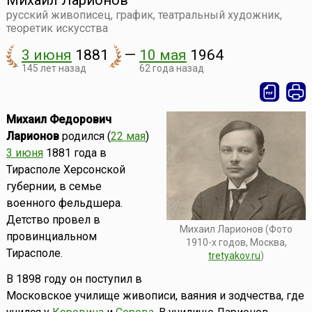
Михаил Ларионов
русский живописец, график, театральный художник,
теоретик искусства
3 июня
1881
—
10 мая
1964
145 лет назад
62 года назад
Михаил Федорович
Ларионов
родился (
22 мая
)
3 июня
1881 года в
Тирасполе Херсонской
губернии, в семье
военного фельдшера.
Детство провел в
Михаил Ларионов (Фото
провинциальном
1910-х годов, Москва,
Тирасполе.
tretyakov.ru
)
В 1898 году он поступил в
Московское училище живописи, ваяния и зодчества, где