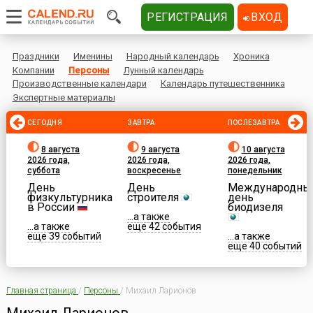
РЕГИСТРАЦИЯ
ВХОД
Праздники
Именины
Народный календарь
Хроника
Компании
Персоны
Лунный календарь
Производственные календари
Календарь путешественника
Экспертные материалы
СЕГОДНЯ
ЗАВТРА
ПОСЛЕЗАВТРА
8 августа
9 августа
10 августа
2026 года,
2026 года,
2026 года,
суббота
воскресенье
понедельник
День
День
Международны
физкультурника
строителя
день
в России
биодизеля
...а также
...а также
еще 42 события
еще 39 событий
...а также
еще 40 событий
Главная страница
/
Персоны
/
Михаил Ларионов